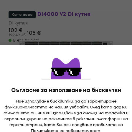
Behringer DI4000 V2 DI кутия
Като ново
DI кутия
102 €
105 €
199,49 лв
В наличност
Като ново
Behringer Ultralink Pro MX882 V2
Splitter (Като ново)
Съгласие за използване на бисквитки
Splitter
82,20 €
Ние използваме бисквитки, за да гарантираме
87,12 €
160,77 лв
функционалността на нашия уебсайт. След като дадеш
В наличност
съгласието си, ние ги използваме за анализ на трафика и
персонализиране на рекламите в рекламни платформи на
трети страни, като винаги спазваме правилата на
Политиката за поверителност
.