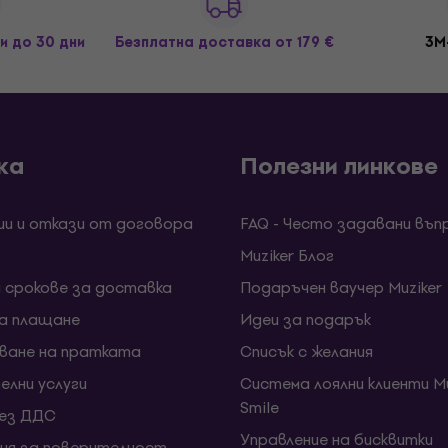
и до 30 дни
Безплатна доставка
от 179 €
3M
ка
Полезни линкове
ии и откази от договора
FAQ - Често задавани въп
Muziker Блог
и срокове за доставка
Подаръчен ваучер Muziker
за плащане
Идеи за подарък
ване на пратката
Списък с желания
елни услуги
Система лоялни клиенти Mu
Smile
без ДДС
Управление на бисквитки
ия за поверителност