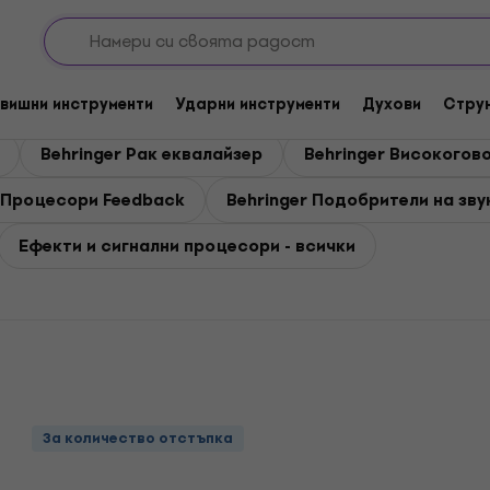
ри
гнални процесори
вишни инструменти
Ударни инструменти
Духови
Стру
Behringer Рак еквалайзер
Behringer Високогов
r Процесори Feedback
Behringer Подобрители на зву
Ефекти и сигнални процесори - всички
За количество отстъпка