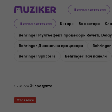
Behringer
PA
Behringer Ефекти и сигнални процесо
Всички категории
Behringer Ефекти и си
Китари
Бас китари
Кла
Всички категории
Behringer Мултиефект процесори Reverb, Delay
Behringer Динамични процесори
Behringe
Behringer Splitters
Behringer Пач панели
1 - 31 от
31 продукта
Отстъпки