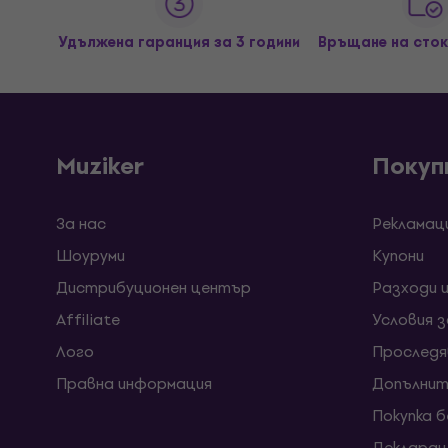
Удължена гаранция за 3 години
Връщане на сток
Muziker
Покуп
За нас
Рекламац
Шоуруми
Kупони
Дистрибуционен център
Разходи 
Affiliate
Условия 
Лого
Проследя
Правна информация
Допълнит
Покупка 
Декларац