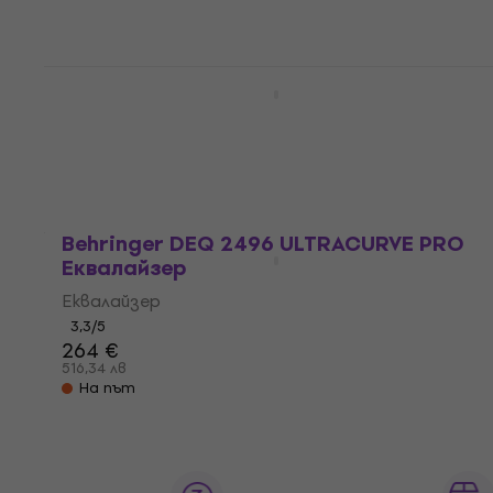
170,55 лв
На път
Behringer FBQ3102HD Ultragraph Pro
Еквалайзер
Еквалайзер
4,8
/5
148 €
289,46 лв
На път
Behringer DEQ 2496 ULTRACURVE PRO
Еквалайзер
Еквалайзер
3,3
/5
264 €
516,34 лв
На път