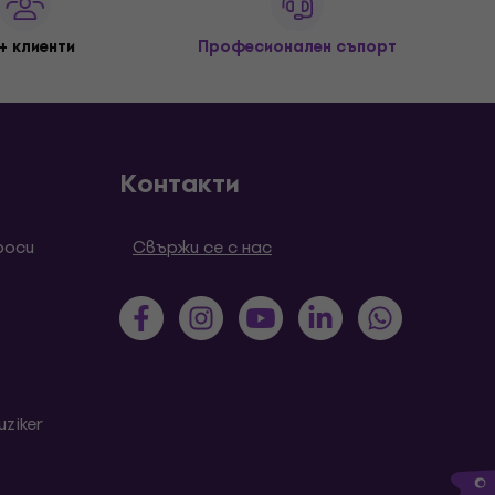
+ клиенти
Професионален съпорт
Контакти
роси
Свържи се с нас
ziker