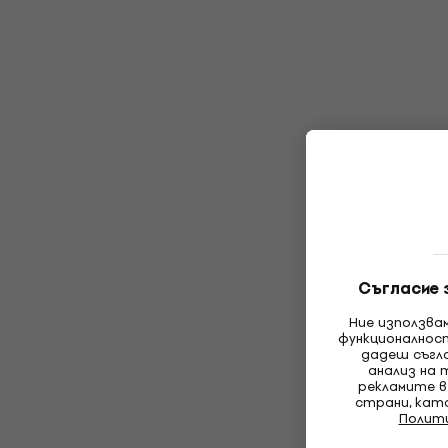
Съгласие 
Ние използва
функционалнос
дадеш съгла
анализ на 
рекламите в
страни, кат
Полит