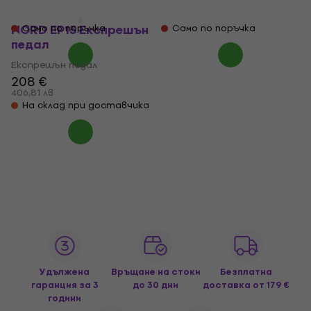
56,40 €
99 €
110,31 лв
193,63 лв
NORD EP15 Експрешън
Само по поръчка
Само по поръчка
педал
Експрешън педал
208 €
406,81 лв
На склад при доставчика
Удължена
Връщане на стоки
Безплатна
гаранция за 3
до 30 дни
доставка
от 179 €
години