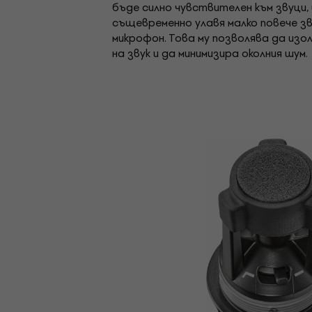
бъде силно чувствителен към звуци
същевременно улавя малко повече з
микрофон. Това му позволява да изо
на звук и да минимизира околния шум.