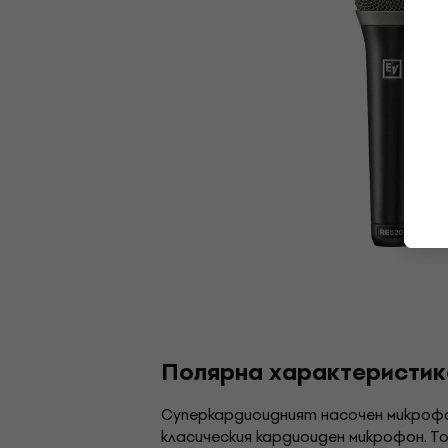
Полярна характеристик
Суперкардиоидният насочен микрофо
класическия кардиоиден микрофон. Т