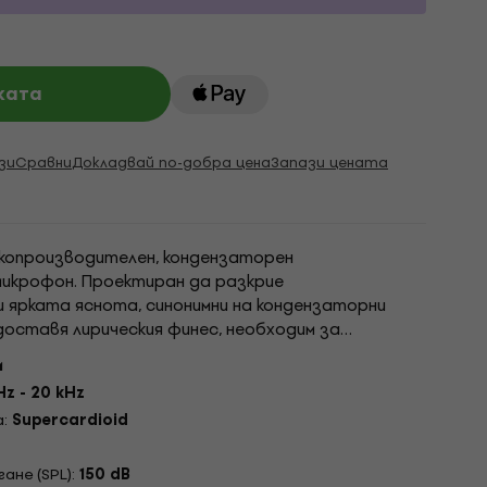
ката
зи
Сравни
Докладвай по-добра цена
Запази цената
окопроизводителен, кондензаторен
микрофон. Проектиран да разкрие
 ярката яснота, синонимни на кондензаторни
доставя лирическия финес, необходим за
лнения, като същевременно контролира звука извън
и
..
Hz - 20 kHz
а:
Supercardioid
ане (SPL):
150 dB