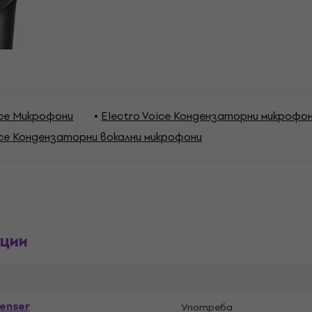
ice Микрофони
Electro Voice Кондензаторни микрофо
ice Кондензаторни вокални микрофони
ции
enser
Употреба