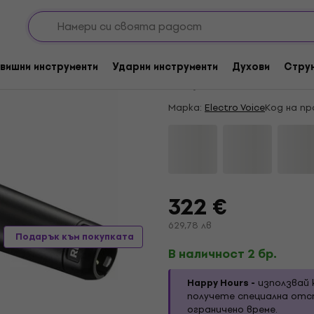
ни микрофони
Кондензаторни вокални микрофони
HAPPY HOUR
Electro Voice RE52
вишни инструменти
Ударни инструменти
Духови
Стру
4,2
/5
7 x оценен
Марка:
Electro Voice
Код на пр
322 €
629,78 лв
Подарък към покупката
В наличност 2 бр.
Happy Hours -
използвай 
получете специална отс
ограничено време.