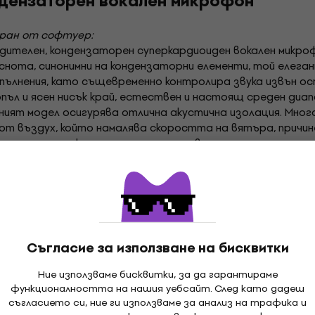
ндензаторен вокален микрофон
иран от софтуер:
одителен, кондензаторен суперкардиоиден вокален микро
снота, синонимни на кондензаторни елементи, той елеган
зпълнения, като същевременно контролира звука извън ос
топъл и ясен нисък край, естествен и настоящ среден диа
дният модел осигурява отлична акустична изолация. Мно
 от въздух, който намалява скоростта на вятъра, причин
озиции - плоската позиция осигурява пълната честотна
а честотите под 150 Hz. Вътрешният ударен монтаж из
абота.
Съгласие за използване на бисквитки
Ние използваме бисквитки, за да гарантираме
функционалността на нашия уебсайт. След като дадеш
съгласието си, ние ги използваме за анализ на трафика и