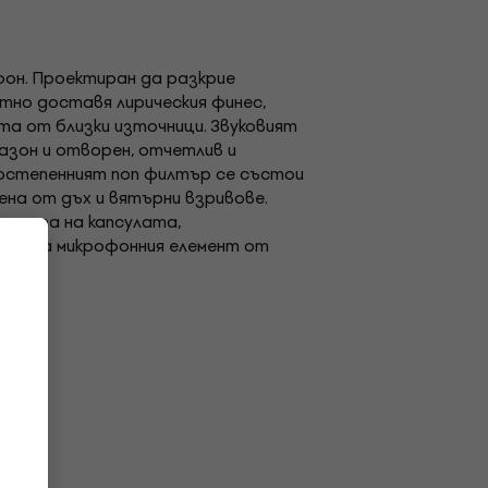
фон. Проектиран да разкрие
тно доставя лирическия финес,
та от близки източници. Звуковият
пазон и отворен, отчетлив и
гостепенният поп филтър се състои
ена от дъх и вятърни взривове.
 лента на капсулата,
олира микрофонния елемент от