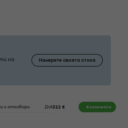
упи на
Намерете своята стока
и и отговори
Документи
322 €
В количката