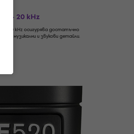
 Hz - 20 kHz
 - 20 kHz осигурява достатъчно
 фини музикални и звукови детайли.