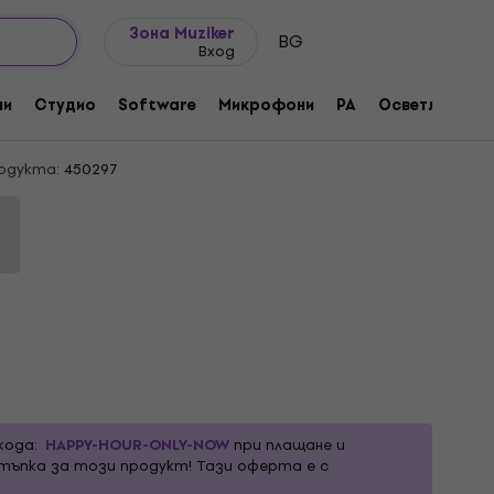
Идеи за подарък
FAQ
Muziker Блог
Зона Muziker
BG
Вход
0 Кондензаторен вокален микрофон
ни
Студио
Software
Микрофони
PA
Осветление
одукта:
450297
кода:
HAPPY-HOUR-ONLY-NOW
при плащане и
тъпка за този продукт! Тази оферта е с