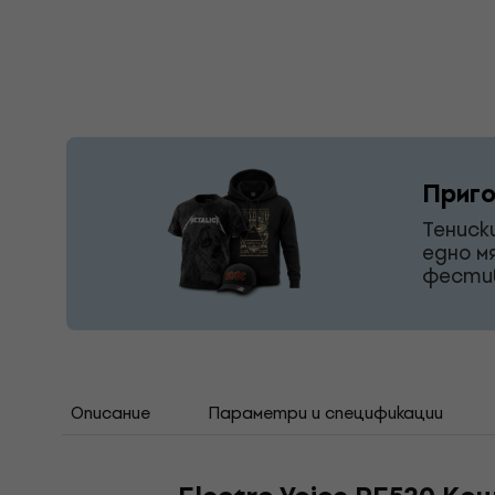
Приго
Тениск
едно м
фестив
Описание
Параметри и спецификации