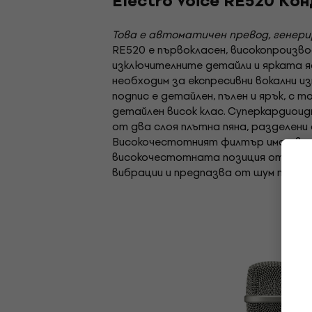
Electro Voice RE520 Ко
Това е автоматичен превод, генер
RE520 е първокласен, високопроизв
изключителните детайли и ярката я
необходим за експресивни вокални и
подпис е детайлен, пълен и ярък, с 
детайлен висок клас. Суперкардиои
от два слоя плътна пяна, разделени
Високочестотният филтър има две п
високочестотната позиция отслабв
вибрации и предпазва от шум при р