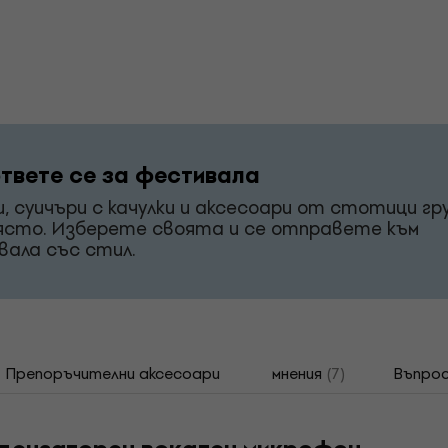
твете се за фестивала
и, суичъри с качулки и аксесоари от стотици гр
ясто. Изберете своята и се отправете към
ала със стил.
Препоръчителни аксесоари
мнения
(7)
Въпрос