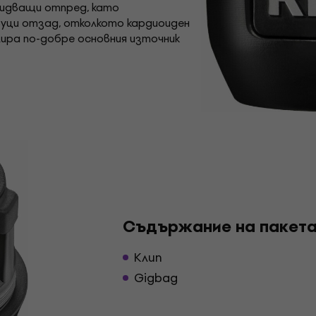
, идващи отпред, като
вуци отзад, отколкото кардиоиден
лира по-добре основния източник
Съдържание на пакет
Клип
Gigbag