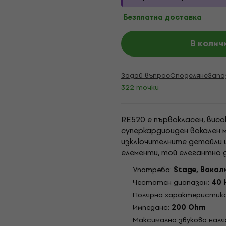
Безплатна доставка
В колич
Задай въпрос
Споделяне
Запа
322 точки
RE520 е първокласен, вис
суперкардиоиден вокален 
изключителните детайли и
елементи, той елегантно 
експресивни вокални изпъ
Употреба:
Stage, Вокал
оста от близки източници..
Честотен диапазон:
40 
Полярна характеристик
Импеданс:
200 Ohm
Максимално звуково наляг