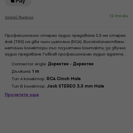
12 точки
Задай въпрос
Професионално стерео аудио предаване 3,5 мм стерео
жак (TRS) на два чинч щепсела (RCA). Висококачествени
метални конектори със позлатени контакти за звучно
аудио предаване. Гъвкав професионален аудио адаптер
кабел с диаметър 2 x 4 мм. Включително велкро.
Connector Angle:
Директен - Директен
Дължина:
1 m
Тип A конектор:
RCA Cinch Male
Тип B конектор:
Jack STEREO 3,5 mm Male
Прочетете още