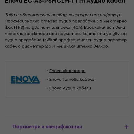
Enova EC-A3-PSMCLM-1 1 m Аудио кабел
Това е автоматичен превод, генериран от софтуер:
Професионално стерео аудио предаване 3,5 мм стерео
жак (TRS) на два чинч щепсела (RCA). Висококачествени
метални конектори със позлатени контакти за звучно
аудио предаване. Гъвкав професионален аудио адаптер
кабел с диаметър 2 x 4 мм. Включително велкро.
Enova Aксесоари
Enova Готови кабели
Enova Аудио кабели
Параметри и спецификации