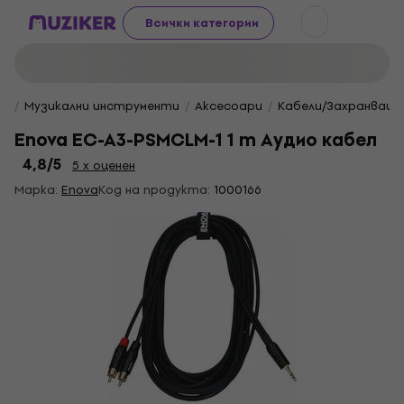
Всички категории
Музикални инструменти
Aксесоари
Кабели/Захранващи
Enova EC-A3-PSMCLM-1 1 m Аудио кабел
4,8
/5
5 x оценен
Марка:
Enova
Код на продукта:
1000166