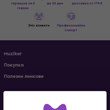
гаранция за 3
до 30 дни
доставка
от 179 €
години
3M+ клиенти
Професионален
съпорт
Muziker
Покупка
Полезни линкове
Контакти