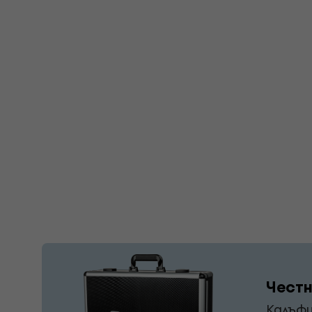
Честн
Калъфи