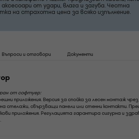
и аксесоари от удари, влага и загуба. Честна
тка на страхотна цена за всяко изпълнение.
Въпроси и отговори
Документи
тор
иран от софтуер:
решни приложения. Версия за спойка за лесен монтаж чрез
на стелажи, свързващи панели или стенни контакти. Пре
кови приложения. Регулацията гарантира сигурна и здра
.