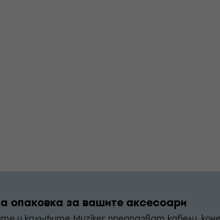
а опаковка за вашите аксесоари
те и калъфите Muziker предпазват кабели, кон