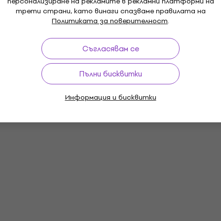
персонализиране на рекламите в рекламни платформи на
трети страни, като винаги спазваме правилата на
Политиката за поверителност
.
 pin Female
Connector Angle
Съгласявам се
Пълни бисквитки
й
Информация и бисквитки