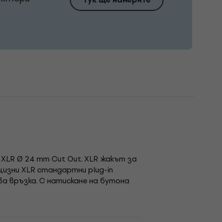
 XLR Ø 24 mm Cut Out. XLR жакът за
цизни XLR стандартни plug-in
ва връзка. С натискане на бутона