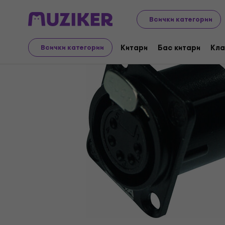
Музикални инструменти
Aксесоари
Кабели/Захра
Всички категории
Китари
Бас китари
Кла
Всички категории