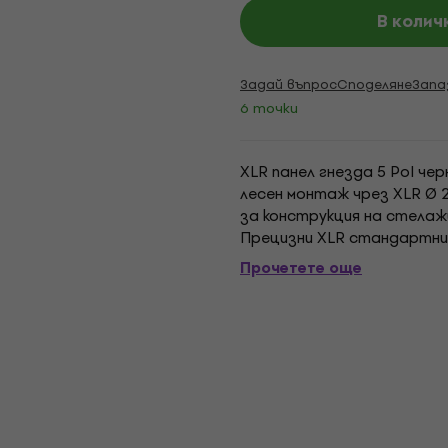
В колич
Задай въпрос
Споделяне
Запа
6 точки
XLR панел гнезда 5 Pol че
лесен монтаж чрез XLR Ø 
за конструкция на стелаж
Прецизни XLR стандартни 
приложения. Регулацията г
Прочетете още