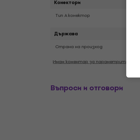
Конектори
XLR 5
Тип A конектор
Държава
Страна на произход
Кита
Имам коментар за параметрите
Въпроси и отговори