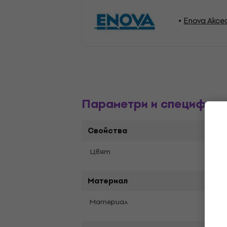
Enova Aксе
Параметри и специфика
Свойства
Цвят
Черe
Материал
Материал
Мета