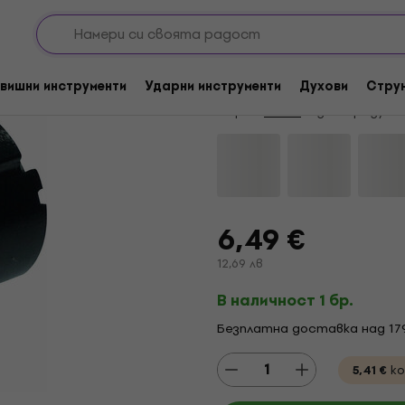
нващи кабели/Адаптери
Захранващи кабели
Букси XLR
За количество отстъпка
Enova XL15FB XLR ко
вишни инструменти
Ударни инструменти
Духови
Стру
Марка:
Enova
Код на продукт
6,49 €
12,69 лв
В наличност 1 бр.
Безплатна доставка над 17
5,41 €
ко