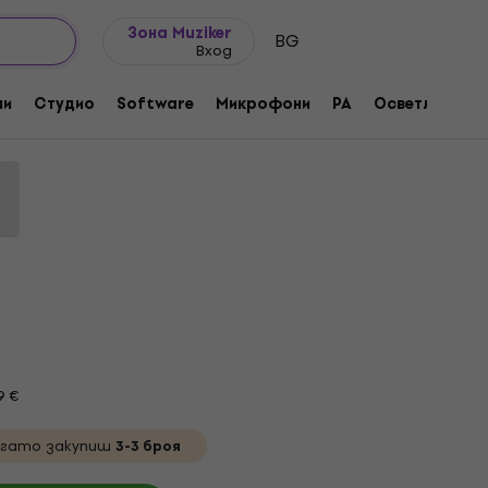
Идеи за подарък
FAQ
Muziker Блог
Зона Muziker
BG
Вход
нектор
ни
Студио
Software
Микрофони
PA
Осветление
а:
1000112
9 €
гато закупиш
3-3 броя