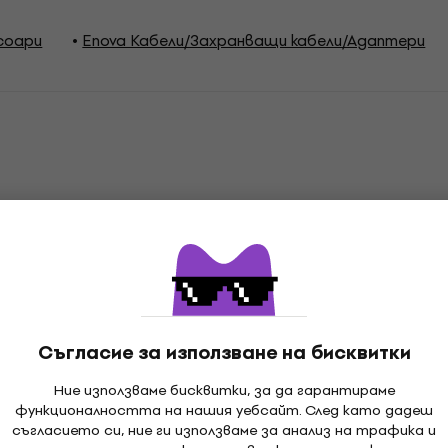
соари
Enova Кабели/Захранващи кабели/Адаптери
ции
н
Съгласие за използване на бисквитки
Ние използваме бисквитки, за да гарантираме
л
функционалността на нашия уебсайт. След като дадеш
съгласието си, ние ги използваме за анализ на трафика и