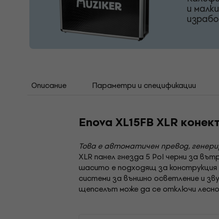
и малк
израбо
Описание
Параметри и спецификации
Enova XL15FB XLR конек
Това е автоматичен превод, генер
XLR панел гнезда 5 Pol черни за вът
шасито е подходящ за конструкция 
системи за външно осветление и зву
щепселът може да се отключи лесно