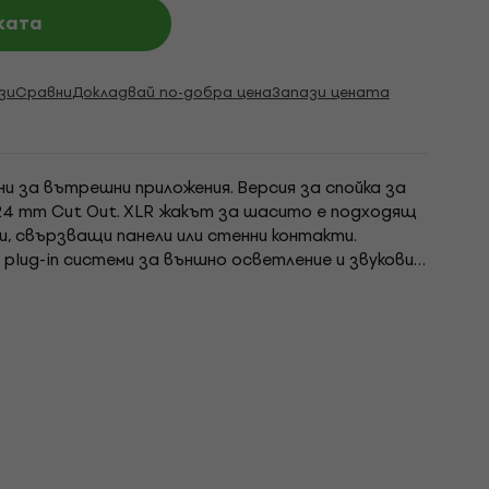
ката
зи
Сравни
Докладвай по-добра цена
Запази цената
рни за вътрешни приложения. Версия за спойка за
24 mm Cut Out. XLR жакът за шасито е подходящ
и, свързващи панели или стенни контакти.
plug-in системи за външно осветление и звукови
арантира сигурна и здрава връзка. С...