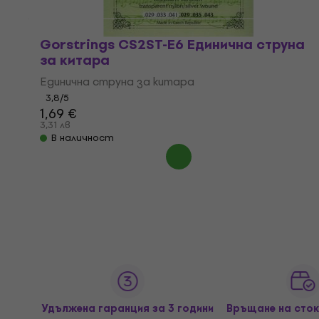
Gorstrings CS2ST-E6 Единична струна
за китара
Единична струна за китара
3,8
/5
1,69 €
3,31 лв
В наличност
Удължена гаранция за 3 години
Връщане на сток