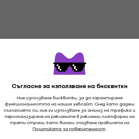
4,5
/5
0,89 €
1,09 €
1,74 лв
В наличност
За количество отстъпка
Gorstrings S 450 G 1 Единична струна
за китара
Единична струна за китара
4,4
/5
Съгласие за използване на бисквитки
0,69 €
1,35 лв
В наличност
Ние използваме бисквитки, за да гарантираме
функционалността на нашия уебсайт. След като дадеш
съгласието си, ние ги използваме за анализ на трафика и
персонализиране на рекламите в рекламни платформи на
трети страни, като винаги спазваме правилата на
За количество отстъпка
Политиката за поверителност
.
Gorstrings CS2ST-E1 Единична струна