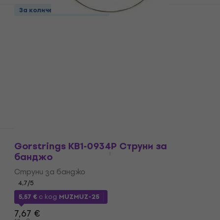
За количество отстъпка
Gorstrings S 340 E 1 Единична струна
за китара
Единична струна за китара
4,9
/5
0,89 €
1,74 лв
В наличност
Gorstrings KB1-0934P Струни за
банджо
Струни за банджо
4,7
/5
5,57 €
с код
MUZMUZ-25
7,67 €