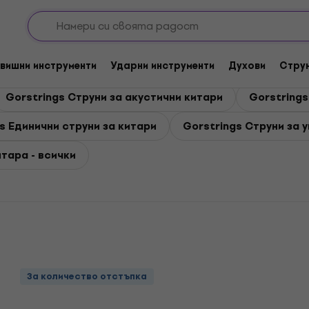
китара
вишни инструменти
Ударни инструменти
Духови
Стру
Gorstrings Струни за акустични китари
Gorstrings
s Единични струни за китари
Gorstrings Струни за 
итара - всички
За количество отстъпка