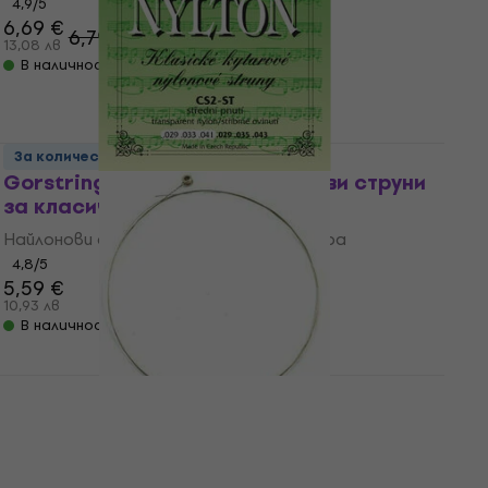
4,9
/5
6,69 €
6,79 €
13,08 лв
В наличност
За количество отстъпка
Gorstrings CS2ST-TIT Найлонови струни
за класическа китара
Найлонови струни за класическа китара
4,8
/5
5,59 €
10,93 лв
В наличност
Gorstrings S-340 H Единична струна за
китара
Единична струна за китара