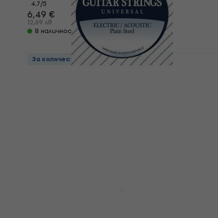
4,7
/5
6,49 €
12,69 лв
В наличност
За количество отстъпка
Gorstrings UNIVERSAL 010 Единична
струна за китара
Единична струна за китара
4,7
/5
0,79 €
1,55 лв
В наличност
Gorstrings KB6-1152P Струни за банджо
Струни за банджо
5
/5