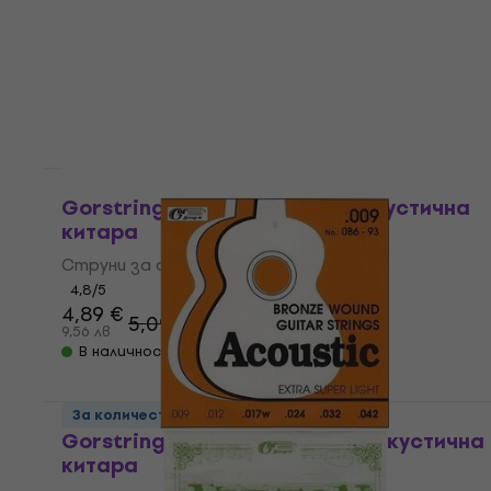
За количество отстъпка
Gorstrings S-350 Струни за акустична
китара
Струни за акустична китара
4,8
/5
4,89 €
5,09 €
9,56 лв
В наличност
За количество отстъпка
Gorstrings 0B6-93 Струни за акустична
китара