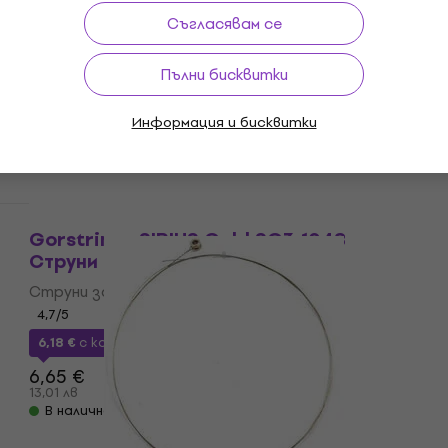
за китара
Съгласявам се
Единична струна за китара
4,2
/5
Пълни бисквитки
0,73 €
с код
MUZMUZ-25
1,02 €
Информация и бисквитки
1,99 лв
В наличност
За количество отстъпка
Gorstrings SIRIUS Gold SG3-1048
Струни за акустична китара
Струни за акустична китара
4,7
/5
6,18 €
с код
MUZMUZ-5
6,65 €
13,01 лв
В наличност