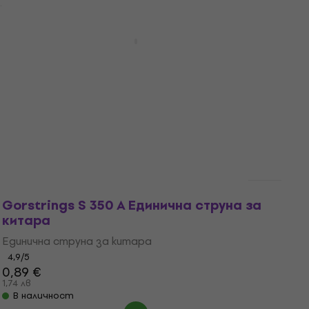
HAPPY HOUR
Gorstrings KB5-1047P Струни за
банджо
Струни за банджо
5
/5
6,63 €
с код
MUZMUZ-10
7,67 €
15 лв
В наличност
Gorstrings S 350 A Единична струна за
китара
Единична струна за китара
4,9
/5
0,89 €
1,74 лв
В наличност