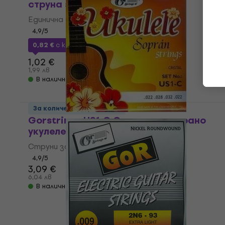
струна за китара
Единична струна за китара
4,9
/5
0,82 €
с код
MUZMUZ-15
1,02 €
1,99 лв
В наличност
За количество отстъпка
Gorstrings US1-C Струни за сопрано
укулеле
Струни за сопрано укулеле
4,9
/5
3,09 €
6,04 лв
В наличност