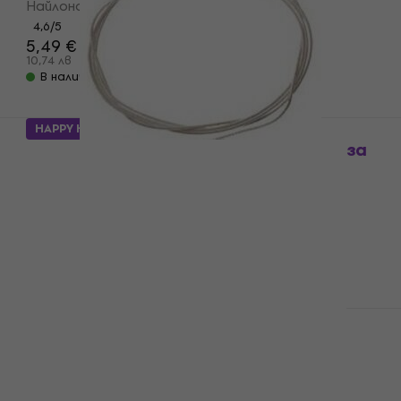
Найлонови струни за класическа китара
4,6
/5
5,49 €
6,19 €
10,74 лв
В наличност
HAPPY HOUR
Gorstrings S 350 G Единична струна за
китара
Единична струна за китара
4,6
/5
1,09 €
2,13 лв
В наличност
За количество отстъпка
Gorstrings S 350 D Единична струна за
китара
Единична струна за китара