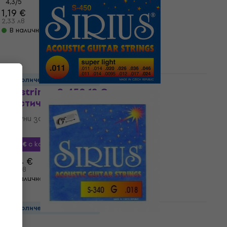
4,3
/5
1,19 €
2,33 лв
В наличност
За количество отстъпка
Gorstrings S-450 12 Струни за
акустична китара
Струни за акустична китара
3,4
/5
9,30 €
с код
MUZMUZ-10
10,74 €
21,01 лв
В наличност
За количество отстъпка
Gorstrings S340G Единична струна за