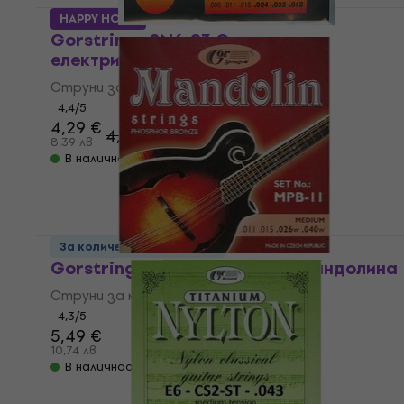
HAPPY HOUR
Gorstrings 2N6-93 Струни за
електрическа китара
Струни за електрическа китара
4,4
/5
4,29 €
4,59 €
8,39 лв
В наличност
За количество отстъпка
Gorstrings MPB-11 Струни за мандолина
Струни за мандолина
4,3
/5
5,49 €
10,74 лв
В наличност