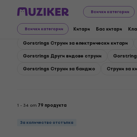
Gorstrings
Китари
Gorstrings Струни за китара
Всички категории
Gorstrings Струни за 
Китари
Бас китари
Кла
Всички категории
Gorstrings Струни за електрически китари
Gorstrings Други видове струни
Gorstring
Gorstrings Струни за банджо
Струни за к
1 - 34 от
79 продукта
За количество отстъпка