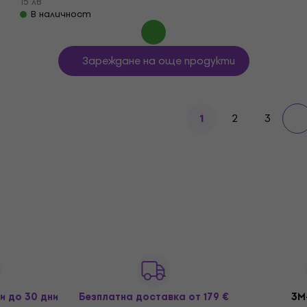
15 лв
В наличност
Зареждане на още продукти
2
3
1
и до 30 дни
Безплатна доставка
от 179 €
3M