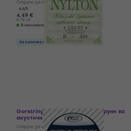
Струни за акустична китара
4,6
/5
4,49 €
8,78 лв
В наличност
За количество отстъпка
Gorstrings CS2STD Единична струна за
китара
Единична струна за китара
4,7
/5
1,29 €
2,52 лв
В наличност
HAPPY HOUR
Gorstrings Sirius SPB2-1047 Струни за
акустична китара
Струни за акустична китара