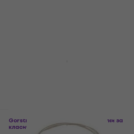
За количество отстъпка
Gorstrings S-340 Струни за акустична
китара
Струни за акустична китара
4,5
/5
5,19 €
10,15 лв
В наличност
За количество отстъпка
Gorstrings CS2ST Найлонови струни за
класическа китара