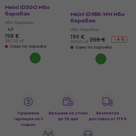
Meinl ID3GO Ибо
барабан
Meinl ID9BK-WH Ибо
барабан
Ибо барабан
4
/5
Ибо барабан
198 €
199 €
208 €
- 4 %
387,25 лв
389,21 лв
Само по поръчка
Само по поръчка
Удължена
Връщане на стоки
Безплатна
гаранция за 3
до 30 дни
доставка
от 179 €
години