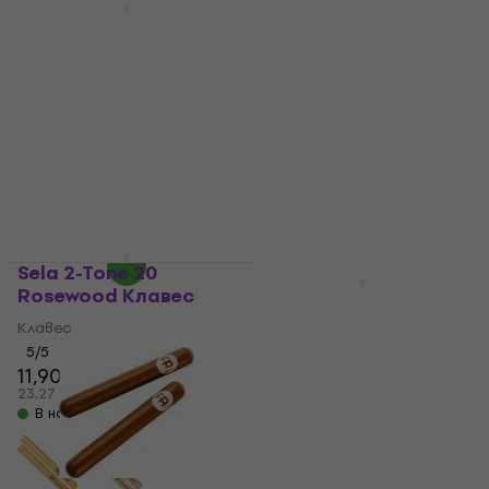
За количество отстъпка
Noicetone DP170
Noicetone S015-1
Natural Клавес
20x2,2cm Клавес
Клавес
Клавес
4,7
/5
5
/5
4,79 €
4,79 €
4,89 €
9,37 лв
9,37 лв
В наличност
В наличност
Sela 2-Tone 20
За количество отстъпка
Rosewood Клавес
Cascha HH 2005
Клавес
Клавес
5
/5
Клавес
11,90 €
5
/5
23,27 лв
5,89 €
В наличност
11,52 лв
В наличност