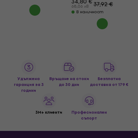
34,80 €
37,92 €
68,06 лв
В наличност
Удължена
Връщане на стоки
Безплатна
гаранция за 3
до 30 дни
доставка
от 179 €
години
3M+ клиенти
Професионален
съпорт