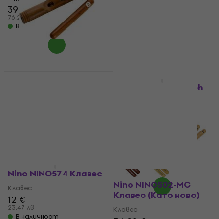
39 €
9,10 €
76,28 лв
17,80 лв
В наличност
В наличност
Meinl CL3RW Redwood
Като ново
Клавес
Sela 2-Tone 25 Beech
Клавес
Клавес
4,8
/5
Клавес
31 €
9,79 €
31,40 €
60,63 лв
19,15 лв
В наличност
В наличност
Nino NINO574 Клавес
Nino NINO502-MC
Клавес
Клавес (Като ново)
12 €
23,47 лв
Клавес
В наличност