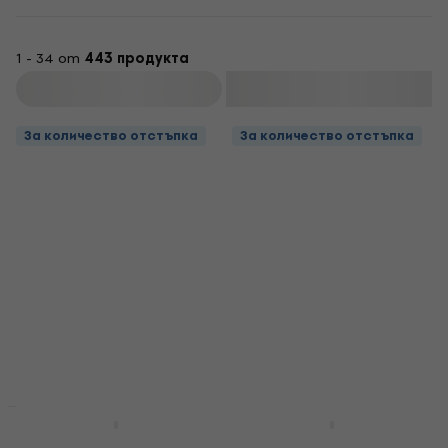
1 - 34 от
443 продукта
Филтриране
За количество отстъпка
За количество отстъпка
БЕЗПЛАТНА ДОСТАВКА
За количество отстъпка
Celestion Vintage 30 8
Celestion Vintage 30