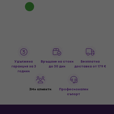
Удължена
Връщане на стоки
Безплатна
гаранция за 3
до 30 дни
доставка
от 179 €
години
3M+ клиенти
Професионален
съпорт