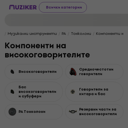
Всички категории
Музикални инструменти
PA
Тонколони
Компоненти на
Компоненти на
високоговорителите
Средночестотни
Високоговорители
говорители
Бас
Говорители за
високоговорители
китара и бас
и субуфери
Резервни части за
PA Тонколони
високоговорители