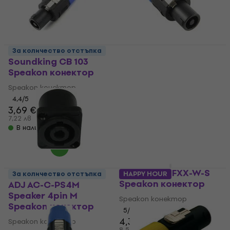
За количество отстъпка
Soundking CB 103
Soundking CB 102
Speakon конектор
Speakon конектор
Speakon конектор
Speakon конектор
4,4
/5
4,6
/5
3,69 €
2,99 €
7,22 лв
5,85 лв
В наличност
В наличност
Neutrik NL2FXX-W-S
За количество отстъпка
HAPPY HOUR
Speakon конектор
ADJ AC-C-PS4M
Speaker 4pin M
Speakon конектор
Speakon конектор
5
/5
4,39 €
Speakon конектор
8,59 лв