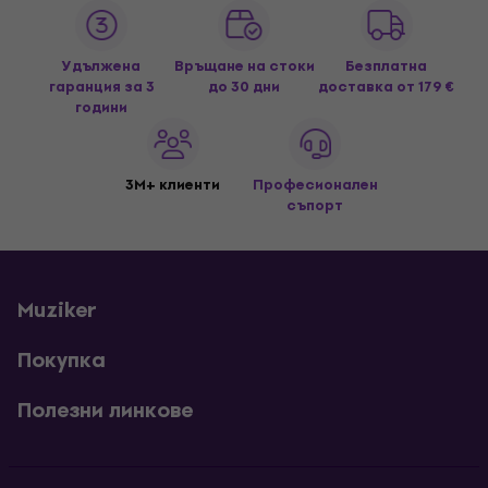
Удължена
Връщане на стоки
Безплатна
гаранция за 3
до 30 дни
доставка
от 179 €
години
3M+ клиенти
Професионален
съпорт
Muziker
Покупка
Полезни линкове