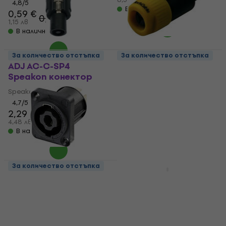
4,8
/5
В наличност
0,59 €
0,79 €
1,15 лв
В наличност
За количество отстъпка
За количество отстъпка
ADJ AC-C-SP4
RockCable RCL 10004
Speakon конектор
Speakon конектор
Speakon конектор
Speakon конектор
4,7
/5
4,8
/5
2,29 €
2,09 €
4,48 лв
4,09 лв
В наличност
В наличност
За количество отстъпка
Neutrik NL4MPXX
Enova SP24FP
Speakon конектор
Speakon конектор
Speakon конектор
Speakon конектор
5
/5
4,4
/5
5,59 €
4,99 €