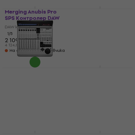
Merging Anubis Pro
Behringer MF100T
SPS Контролер DAW
Контролер DAW
DAW контролер
DAW контролер
1
/5
5
/5
2 109 €
39 €
4 124,85 лв
76,28 лв
На склад при доставчика
Само по поръчка
Mackie MCU Pro
iCON P1-M Контролер
Контролер DAW
DAW
DAW контролер
DAW контролер
566 €
5
/5
1 209 €
1 107 лв
1 229 €
На склад при доставчика
2 364,60 лв
Само по поръчка