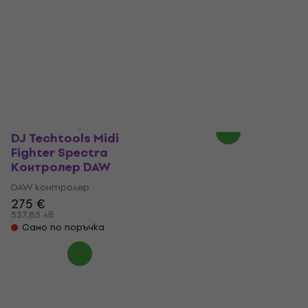
iCON V1-M Контролер
DJ Techtools Midi
DAW
Fighter Twister White
Контролер DAW
DAW контролер
990 €
DAW контролер
1 936,27 лв
5
/5
На склад при доставчика
295 €
576,97 лв
Само по поръчка
DJ Techtools Midi
Fighter Spectra
Контролер DAW
DAW контролер
275 €
537,85 лв
Само по поръчка