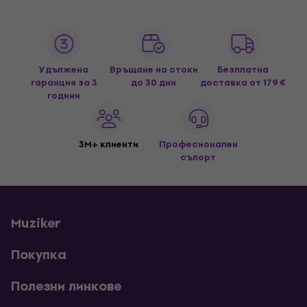
Удължена
Връщане на стоки
Безплатна
гаранция за 3
до 30 дни
доставка
от 179 €
години
3M+ клиенти
Професионален
съпорт
Muziker
Покупка
Полезни линкове