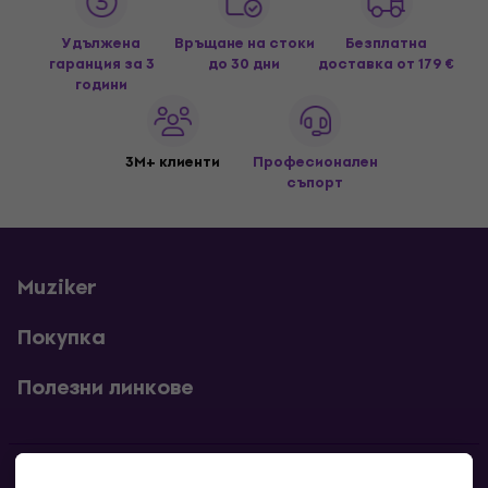
Удължена
Връщане на стоки
Безплатна
гаранция за 3
до 30 дни
доставка
от 179 €
години
3M+ клиенти
Професионален
съпорт
Muziker
Покупка
Полезни линкове