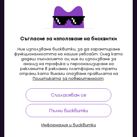
Контакти
Свържи се с нас
Съгласие за използване на бисквитки
Ние използваме бисквитки, за да гарантираме
функционалността на нашия уебсайт. След като
дадеш съгласието си, ние ги използваме за
анализ на трафика и персонализиране на
рекламите в рекламни платформи на трети
страни, като винаги спазваме правилата на
BG
Политиката за поверителност
.
Съгласявам се
Pazaruvaj - Надежден помощник за покупки
Пълни бисквитки
Информация и бисквитки
© 2004-2026 MUZIKER a.s.