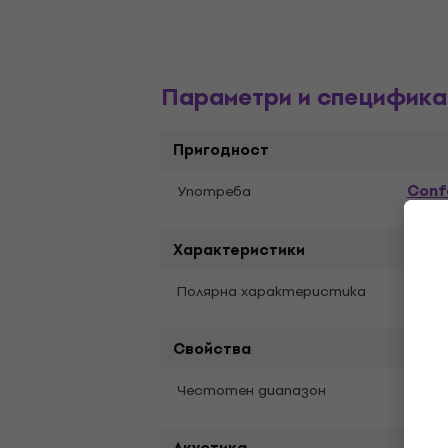
Параметри и специфика
Пригодност
Conf
Употреба
Характеристики
Card
Полярна характеристика
Свойства
65 Hz
Честотен диапазон
Акустика