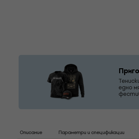
Приго
Тениск
едно м
фестив
Описание
Параметри и спецификации