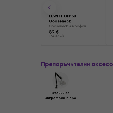
LEWITT GN15X
Gooseneck
микрофон
Gooseneck микрофон
89 €
174,07 лв
Препоръчителни аксес
Стойки за
микрофони-бюро