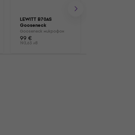
LEWITT B70AS
LEWITT B70A
Gooseneck
Gooseneck
микрофон
микрофон
Gooseneck микрофон
Gooseneck микро
99 €
75,10 €
77 €
193,63 лв
146,88 лв