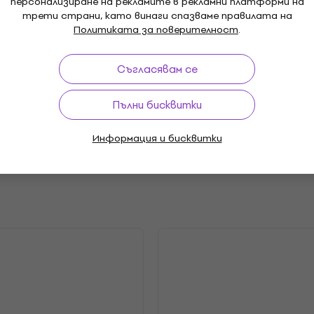
персонализиране на рекламите в рекламни платформи на
трети страни, като винаги спазваме правилата на
B
Максимално звуково наля
Политиката за поверителност
.
- SPL (dB)
Съгласявам се
Пълни бисквитки
й
Информация и бисквитки