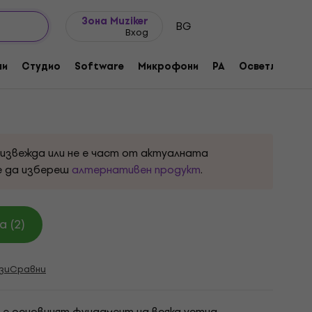
Идеи за подарък
FAQ
Muziker Блог
Зона Muziker
BG
Вход
ck микрофон
ни
Студио
Software
Микрофони
PA
Осветление
та:
1000500
оизвежда или не е част от актуалната
е да избереш
алтернативен продукт
.
 (2)
зи
Сравни
е основният фундамент на всяка устна