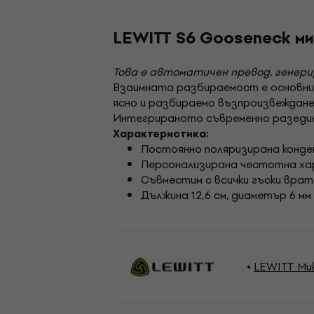
LEWITT S6 Gooseneck м
Това е автоматичен превод, генер
Взаимната разбираемост е основния
ясно и разбираемо възпроизвеждане 
Интегрираното съвременно разедин
Характеристика:
Постоянно поляризирана конде
Персонализирана честотна ха
Съвместим с всички гъски вра
Дължина 12,6 см, диаметър 6 мм
LEWITT Ми