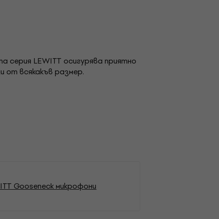
та серия LEWITT осигурява приятно
и от всякакъв размер.
ITT Gooseneck микрофони