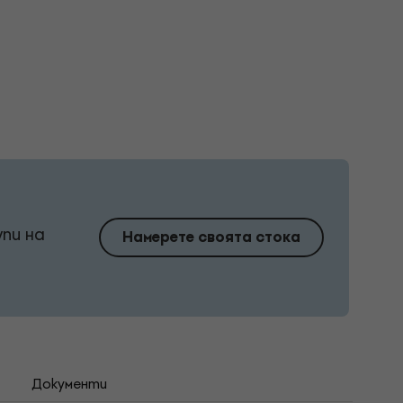
упи на
Намерете своята стока
Документи