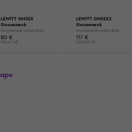
LEWITT GN35X
LEWITT GN35X2
Gooseneck
Gooseneck
микрофон
микрофон
Gooseneck микрофон
Gooseneck микрофон
80 €
117 €
156,47 лв
228,83 лв
оари