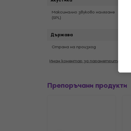
110 d
Максимално звуково налягане
(SPL)
Държава
Страна на произход
Кита
Имам коментар за параметрите
Препоръчани продукти