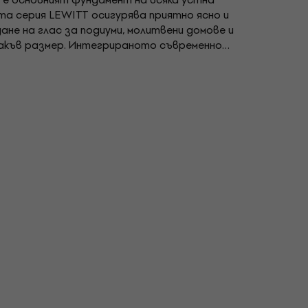
та серия LEWITT осигурява приятно ясно и
не на глас за подиуми, молитвени домове и
какъв размер. Интегрираното съвременно
инимум шума от структурата. Характеристика:.