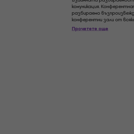
комуникация. Конферентна
разбираемо възпроизвежда
конферентни зали от вся
разединяване свежда до м
Прочетете още
Постоянно поляризирана...