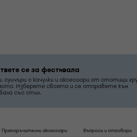
твете се за фестивала
и, суичъри с качулки и аксесоари от стотици гр
ясто. Изберете своята и се отправете към
ала със стил.
Препоръчителни аксесоари
Въпроси и отговори