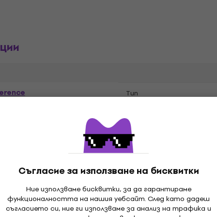
ции
erence
Tип
ioid
Съгласие за използване на бисквитки
 - 16 kHz
Ние използваме бисквитки, за да гарантираме
функционалността на нашия уебсайт. След като дадеш
съгласието си, ние ги използваме за анализ на трафика и