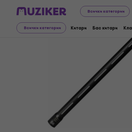
Музикални инструменти
Микрофони
Инсталацион
Всички категории
Китари
Бас китари
Кла
Всички категории
Прекратена продажба