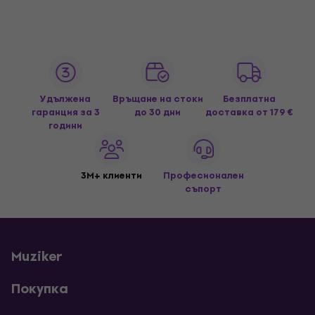
Удължена
Връщане на стоки
Безплатна
гаранция за 3
до 30 дни
доставка
от 179 €
години
3M+ клиенти
Професионален
съпорт
Muziker
Покупка