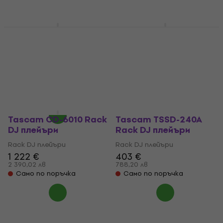
1 191,10 лв
В наличност
BST MPR350 Rack DJ
Tascam CD-200BT
плейъри
Rack DJ плейъри
Rack DJ плейъри
Rack DJ плейъри
453 €
1
/5
159 €
885,99 лв
Само по поръчка
310,98 лв
Само по поръчка
Tascam CD-6010 Rack
Tascam TSSD-240A
DJ плейъри
Rack DJ плейъри
Rack DJ плейъри
Rack DJ плейъри
1 222 €
403 €
2 390,02 лв
788,20 лв
Само по поръчка
Само по поръчка