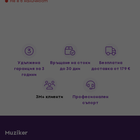
Не е в наличност
Удължена
Връщане на стоки
Безплатна
гаранция за 3
до 30 дни
доставка
от 179 €
години
3M+ клиенти
Професионален
съпорт
Muziker