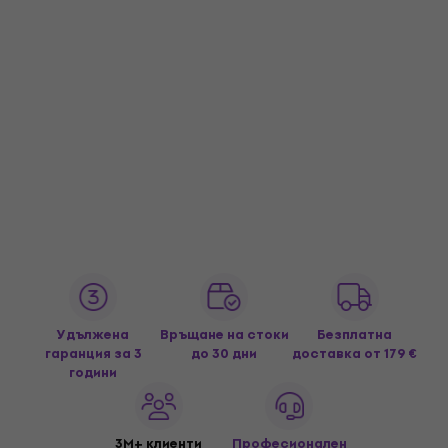
Удължена
Връщане на стоки
Безплатна
гаранция за 3
до 30 дни
доставка
от 179 €
години
3M+ клиенти
Професионален