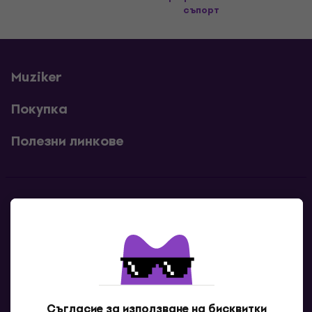
съпорт
Muziker
Покупка
Полезни линкове
Контакти
Свържи се с нас
Съгласие за използване на бисквитки