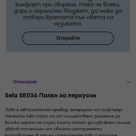
комфорт при свирене, така че всеки,
дори с ограничен бюджет, да може да
отвори вратата към света на
музиката.
Открийте
Описание
Sela SE036 Палки за перкусии
Това е автоматичен превод, генериран от софтуер:
Четките Sela Cajon са от съществено значение за
всички играчи на cajon, които искат да извлекат пълния
звуков потенциал от своите инструменти.
Разработени в тясно сътрудничество с нашите