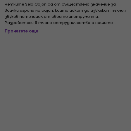
Четките Sela Cajon са от съществено значение за
всички играчи на cajon, които искат да извлекат пълния
звуков потенциал от своите инструменти.
Разработени в тясно сътрудничество с нашите
художници Sela, четките имат отлична практическа
Прочетете още
годност и са много гъвкави. Малко по-голямото тегло
на четките Sela Cajon предлага повече удар и по-
отличителен...