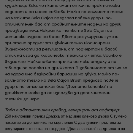
художници Sela, четките имат отлична практическа
годност и са много гъвкави. Малко по-голямото тегло
на четките Sela Cajon предлага повече удар и по-
отличителен бас от сравнителните модели на други
производители. Накратко, четките Sela Cajon са
истински чудеса на баса. Двата регулируеми гумени
пръстена предлагат изключително нюансирани
възможности за регулиране, от подчертан и басов
стил на игра до класически техники с четки, всичко е
възможно. Найлоновите пръчки са меки отдолу и по-
твърди по посока на дръжката. В зависимост от ъгъла
на удара има безкрайни вариации на звука. Малко по-
голямото тегло на Sela Cajon Brush предлага повече
удар и по-отличителен бас. "Долната капачка" на
дръжката може да се използва за допълнителни
техники за игра.
Това е автоматичен превод, генериран от софтуер:
250 найлонови пръчки Дръжка от масивно кленово дърво С гумено 
покритие за допълнително сцепление С два гумени пръстена за 
регулиране степента на твърдост "Долна капачка" на дръжката за 