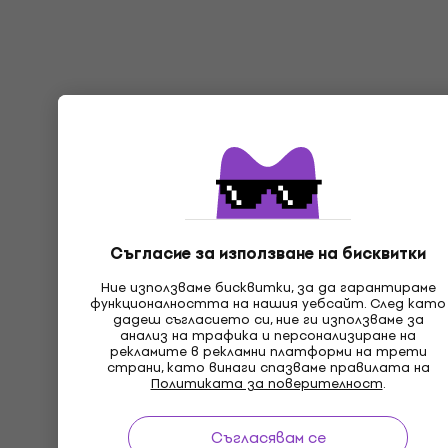
Съгласие за използване на бисквитки
Ние използваме бисквитки, за да гарантираме
функционалността на нашия уебсайт. След като
дадеш съгласието си, ние ги използваме за
анализ на трафика и персонализиране на
рекламите в рекламни платформи на трети
страни, като винаги спазваме правилата на
Политиката за поверителност
.
Съгласявам се