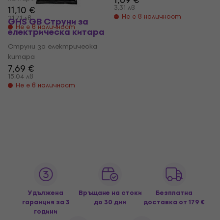
3,31 лв
11,10 €
Не е в наличност
21,71 лв
GHS GB Струни за
Не е в наличност
електрическа китара
Струни за електрическа
китара
7,69 €
15,04 лв
Не е в наличност
Удължена
Връщане на стоки
Безплатна
гаранция за 3
до 30 дни
доставка
от 179 €
години