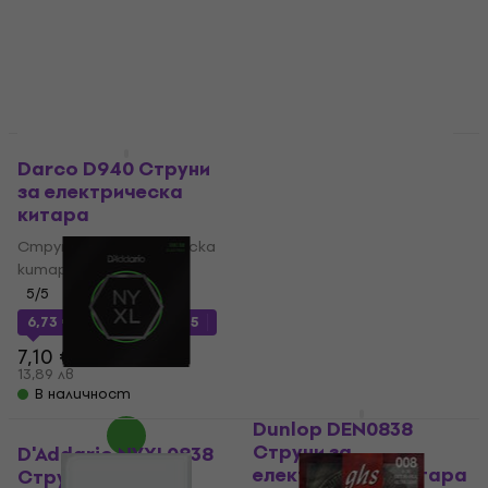
23,67 лв
16,50 €
В наличност
32,27 лв
В наличност
GHS Boomers
Като ново
Roundwound 8-38
Darco D940 Струни
Струни за
за електрическа
електрическа китара
китара
Струни за електрическа
Струни за електрическа
китара
китара
4,5
/5
5
/5
6,89 €
6,73 €
с код
MUZMUZ-5
13,48 лв
7,10 €
В наличност
13,89 лв
В наличност
Dunlop DEN0838
Струни за
D'Addario NYXL0838
електрическа китара
Струни за