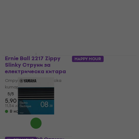
Струни за електрическа
4,8
/5
6,19 €
китара
12,11 лв
5
/5
В наличност
7,99 €
15,63 лв
В наличност
Ernie Ball 2217 Zippy
HAPPY HOUR
Slinky Струни за
Gorstrings 1N6 - 93
електрическа китара
Струни за
електрическа китара
Струни за електрическа
китара
Струни за електрическа
5
/5
китара
5,90 €
5
/5
11,54 лв
4,45 €
с код
MUZMUZ-15
В наличност
5,36 €
10,48 лв
В наличност