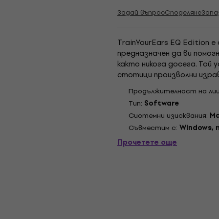
Задай въпрос
Споделяне
Запа
TrainYourEars EQ Edition е
предназначен да ви помог
както никога досега. Той 
стотици произволни израв
грешите, това ще ви уведо
Продължителност на ли
както...
Tип:
Software
Системни изисквания:
Ma
Съвместим с:
Windows,
Прочетете още