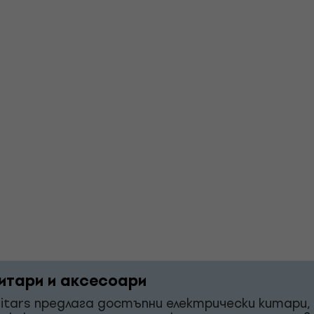
итари и аксесоари
itars предлага достъпни електрически китари,