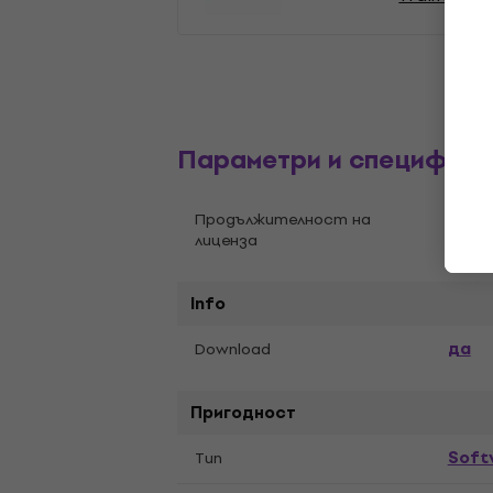
Параметри и специфика
Вече
Продължителност на
лиценза
Info
да
Download
Пригодност
Soft
Tип