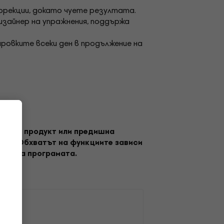
корекции, докато чуете резултата.
дизайнер на упражнения, поддържа
ировките всеки ден в продължение на
е друг продукт или предишна
туер. Обхватът на функциите зависи
ване на програмата.