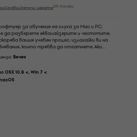
39 точки
зи
Сравни
Запази цената
 софтуер за обучение на слуха за Mac и PC,
не да разберете еквалайзерите и честотите,
ускорява вашия учебен процес, излагайки ви на
нявания, които трябва да отгатнете. Ако
ми „колко грешно“ и ще ви позволи да чуете
ценза:
Вечен
c OSX 10.8 <, Win 7 <
 macOS