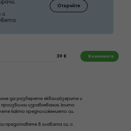
ирачи.
Открийте
 с
 света
39 €
В количката
омогне да разберете еквалайзерите и
 произволни изравнявания, които
чуете както предположението си,
си представяте в главата си, с