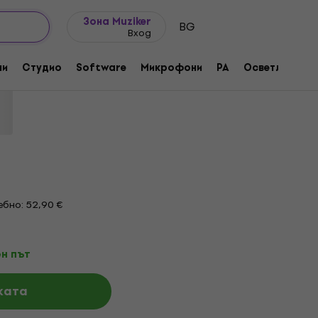
Идеи за подарък
FAQ
Muziker Блог
Зона Muziker
BG
Вход
 (Дигитален продукт)
ни
Студио
Software
Микрофони
PA
Осветление
родукта:
450572
бно: 52,90 €
н път
ката