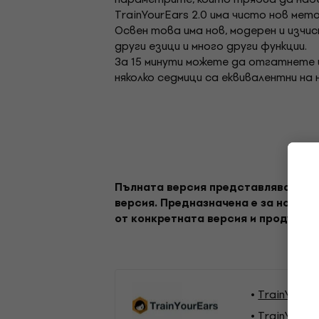
TrainYourEars 2.0 има чисто нов ме
Освен това има нов, модерен и изчи
други езици и много други функции.
За 15 минути можете да отгатнете и
няколко седмици са еквивалентни на
Пълната версия представлява софту
версия. Предназначена е за нови п
от конкретната версия и продукт. 
TrainYourE
TrainYourE