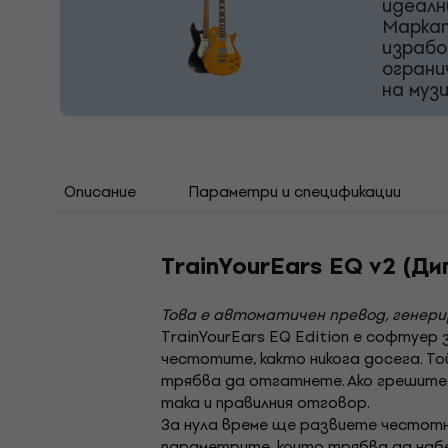
идеалн
Маркат
израбо
ограни
на муз
Описание
Параметри и спецификации
TrainYourEars EQ v2 (Ди
Това е автоматичен превод, генер
TrainYourEars EQ Edition е софтуер
честотите, както никога досега. То
трябва да отгатнете. Ако грешите, 
така и правилния отговор.
За нула време ще развиете честотна
параметрите, които трябва да набе