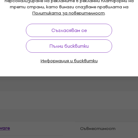
персонализиране на рекламите в рекламни платформи на
трети страни, като винаги спазваме правилата на
Политиката за поверителност
.
Съгласявам се
ции
Пълни бисквитки
Информация и бисквитки
н
ware
Cъвместимост