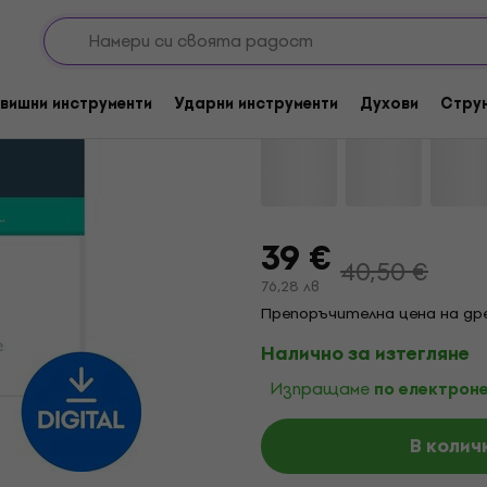
р
Софтуер за обучение
TrainYourEars EQ v2
вишни инструменти
Ударни инструменти
Духови
Стру
Марка:
TrainYourEars
Код на п
39 €
40,50 €
76,28 лв
Препоръчителна цена на дре
Налично за изтегляне
Изпращаме
по електроне
В колич