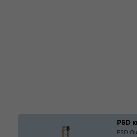
PSD к
PSD Gu