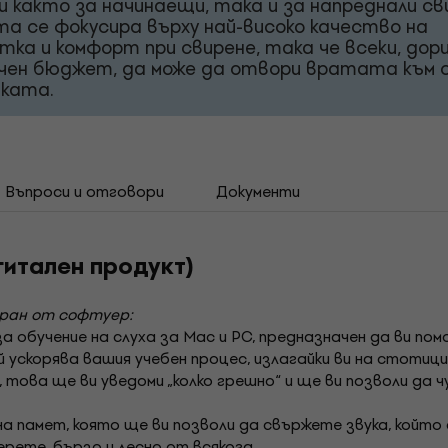
и както за начинаещи, така и за напреднали св
а се фокусира върху най-високо качество на
тка и комфорт при свирене, така че всеки, дори
чен бюджет, да може да отвори вратата към
иката.
Въпроси и отговори
Документи
гитален продукт)
иран от софтуер:
 за обучение на слуха за Mac и PC, предназначен да ви п
й ускорява вашия учебен процес, излагайки ви на стотици
това ще ви уведоми „колко грешно“ и ще ви позволи да 
 памет, която ще ви позволи да свържете звука, който 
рете, бързо и лесно от всякога.