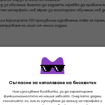
тод за обучение. Вместо да гадаете, трябва да правите 
стен интерфейс, нов екран за асистирано обучение, нов 
ли коригирате 100 произволни изравнения, така че трен
 натрупване на опит от много години.
ер, който не изисква притежаването на какъвто и да 
отребители, които все още не притежават дадения соф
След покупка ще получите лиценз за пълноценно използ
Съгласие за използване на бисквитки
Ние използваме бисквитки, за да гарантираме
функционалността на нашия уебсайт. След като дадеш
ars Студио
TrainYourEars Студио софтуер
съгласието си, ние ги използваме за анализ на трафика и
ars Софтуер за обучение