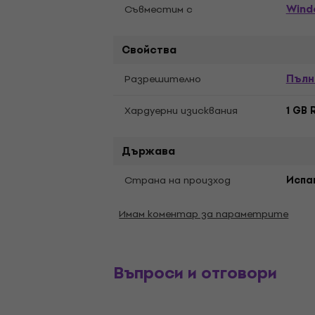
Wind
Съвместим с
Свойства
Пълн
Разрешително
Хардуерни изисквания
1 GB 
Държава
Страна на произход
Испа
Имам коментар за параметрите
Въпроси и отговори