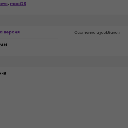
ows
macOS
,
а версия
Системни изисквания
RAM
ния