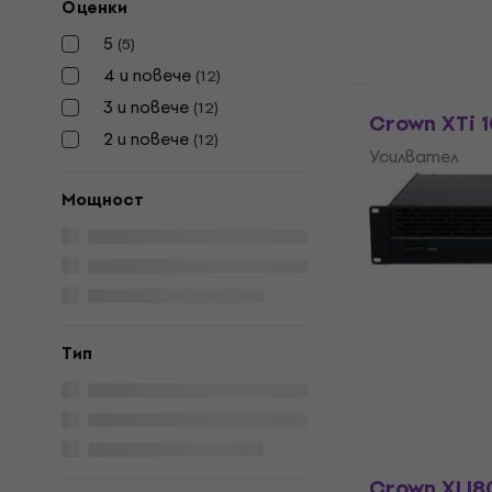
Оценки
391,17 лв
В наличност
5
(
5
)
4 и повече
(
12
)
Като ново
3 и повече
(
12
)
Crown XTi 
2 и повече
(
12
)
Усилвател
555 €
565
Мощност
1 085,49 лв
В наличност
Reloop Dom
Tип
Усилвател 
Усилвател
195 €
381,39 лв
В наличност
Crown XLI8