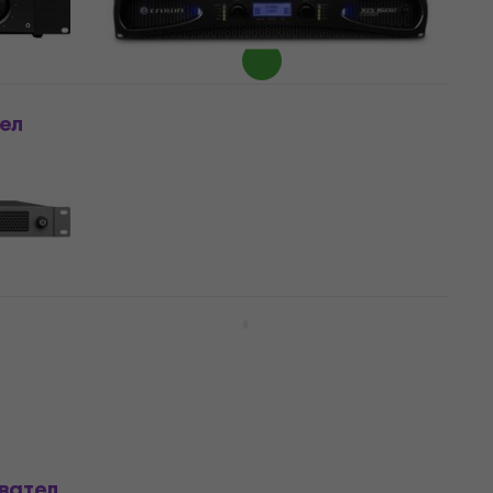
528,07 лв
В наличност
ел
Crown XLS 1502 Усилвател
(Като ново)
Усилвател
481 €
940,75 лв
В наличност
Behringer A800 Усилвател
вател
Усилвател
4,8
/5
253 €
494,82 лв
На път
лвател