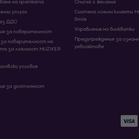
ване на пратката
Списък с желания
елни услуги
Система лоялни клиенти Mu
Smile
без ДДС
Управление на бисквитки
ия за поверителност
Предупреждение за измамн
 за поверителност на
уебсайтове
та за лоялност MUZIKER
говски условия
ия за достъпност