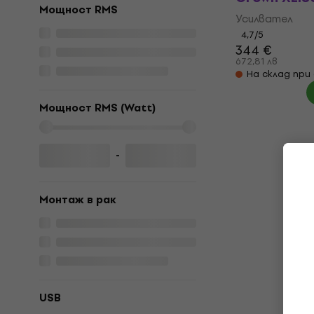
Мощност RMS
Усилвател
4,7
/5
344 €
672,81 лв
На склад при
Мощност RMS (Watt)
-
Монтаж в рaк
USB