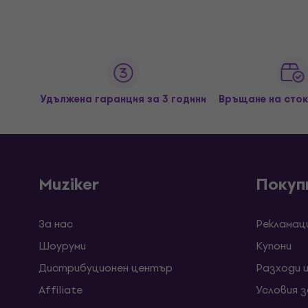
Удължена гаранция за 3 години
Връщане на сток
Muziker
Покуп
За нас
Рекламац
Шоуруми
Kупони
Дистрибуционен център
Разходи 
Affiliate
Условия 