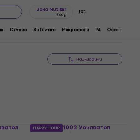
Идеи за подарък
FAQ
Muziker Блог
Зона Muziker
BG
Вход
ни
Студио
Software
Микрофони
PA
Осветление
Най-любими
лвател
Crown XLS 1002 Усилвател
HAPPY HOUR
Усилвател