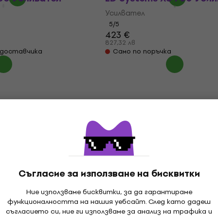
Усилвател
5
/5
423 €
827,32 лв
 доставчика
Само по поръчка
Съгласие за използване на бисквитки
Ние използваме бисквитки, за да гарантираме
функционалността на нашия уебсайт. След като дадеш
съгласието си, ние ги използваме за анализ на трафика и