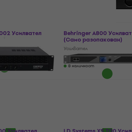
822 €
- 7 %
1 492,30 лв
В наличност
Като ново
1002 Усилвател
Behringer A800 Усилват
(Само разопакован)
Усилвател
 €
250 €
488,96 лв
В наличност
inance 702 MK2
Soundking BD4300 Усил
(Като ново)
(Като ново)
Усилвател
383 €
387,09 €
749,08 лв
В наличност
00 Усилвател
LD Systems XS 700 Уси