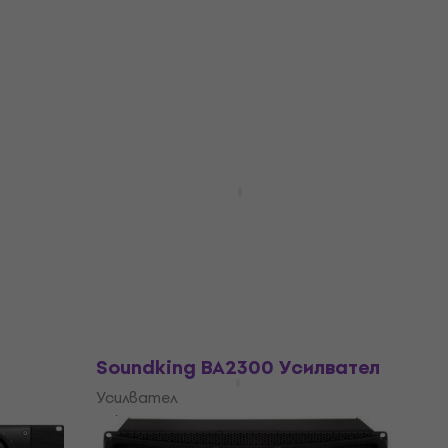
5
/5
433 €
846,87 лв
В наличност
HAPPY HOUR
тел
Soundking BD4300 Усилвател
Усилвател
4,5
/5
384 €
751,04 лв
В наличност
Като ново
Soundking BA2300 Усилвател
Усилвател
5
/5
270 €