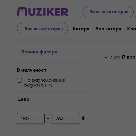
Музикални инструменти
PA
Усилватели
Усилват
Всички категории
Усилватели до 500 w
Китари
Бас китари
Кла
Всички категории
Всички филтри
1 - 17 от
17 пр
В наличност
На разположение
веднага
(
14
)
Цена
-
€
Минимална цена
Максимална цена
Behringer 
Усилвател