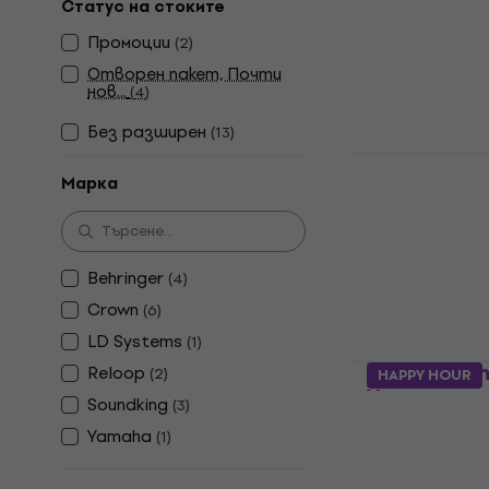
Статус на стоките
4,9
/5
180 €
Промоции
(
2
)
352,05 лв
Отворен пакет, Почти
В наличност
нов...
(
4
)
Без pазширен
(
13
)
Crown XLI1
Марка
Усилвател
4,9
/5
399 €
780,38 лв
Behringer
(
4
)
В наличност
Crown
(
6
)
LD Systems
(
1
)
Reloop Dom
Reloop
(
2
)
HAPPY HOUR
Усилвател
Soundking
(
3
)
Усилвател
Yamaha
(
1
)
5
/5
200 €