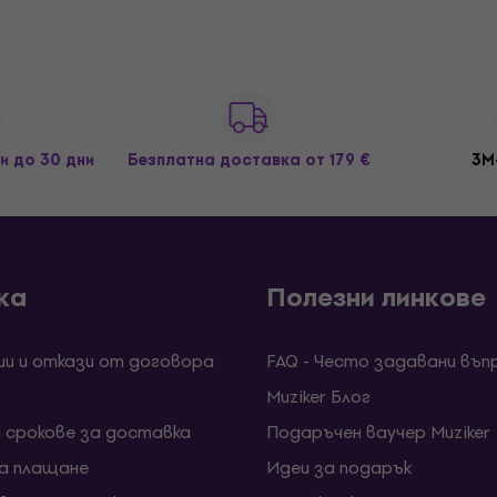
и до 30 дни
Безплатна доставка
от 179 €
3M
ка
Полезни линкове
ии и откази от договора
FAQ - Често задавани въп
Muziker Блог
и срокове за доставка
Подаръчен ваучер Muziker
за плащане
Идеи за подарък