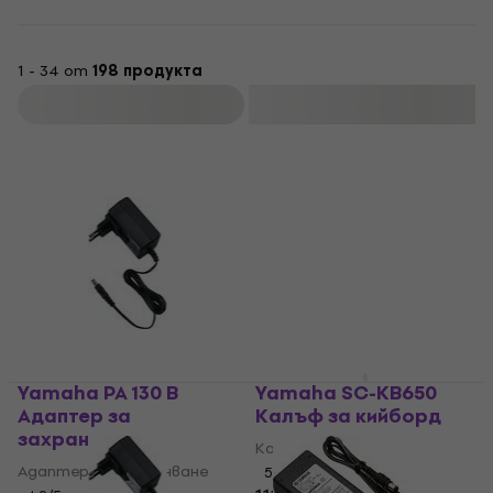
1 - 34 от
198 продукта
Филтриране
Yamaha PA 130 B
Yamaha SC-KB650
Адаптер за
Калъф за кийборд
захранване
Калъф за кийборд
Адаптер за захранване
5
/5