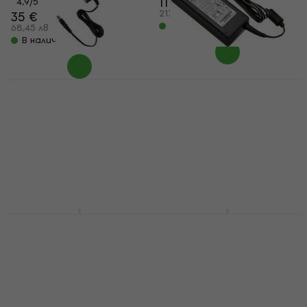
111 €
4,9
/5
217,10 лв
35 €
В наличност
68,45 лв
В наличност
Yamaha PA150B
Yamaha PA-300C
Адаптер за
YK938A00 Адаптер за
захранване
захранване
Адаптер за захранване
Адаптер за захранване
5
/5
4,9
/5
50 €
49 €
97,79 лв
95,84 лв
В наличност
В наличност
Yamaha SC-KB630
Yamaha DS550U Стол
Калъф за кийборд
за барабани
Калъф за кийборд
Стол за барабани
5
/5
4,6
/5
60,50 €
88,70 €
118,33 лв
173,48 лв