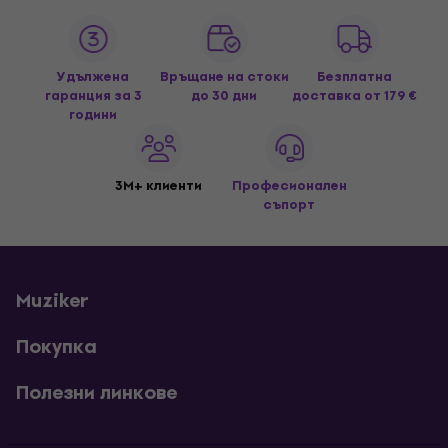
Удължена
Връщане на стоки
Безплатна
гаранция за 3
до 30 дни
доставка
от 179 €
години
3M+ клиенти
Професионален
съпорт
Muziker
Покупка
Полезни линкове