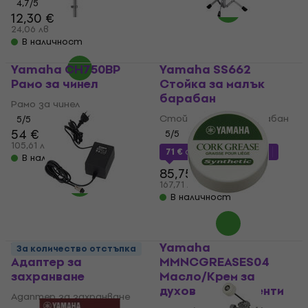
4,7
/5
12,30 €
24,06 лв
В наличност
Yamaha CH750BP
Yamaha SS662
Рамо за чинел
Стойка за малък
барабан
Рамо за чинел
Стойка за малък барабан
5
/5
54 €
5
/5
105,61 лв
71 €
с код
MUZMUZ-15
В наличност
85,75 €
167,71 лв
В наличност
Yamaha PA-30
Yamaha
За количество отстъпка
Адаптер за
MMNCGREASES04
захранване
Масло/Крем за
духови инструменти
Адаптер за захранване