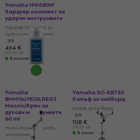
Yamaha HW680W
Yamaha SC-Genos
Хардуер комплект за
Калъф за кийборд
ударни инструменти
Калъф за кийборд
Хардуер комплект за
5
/5
226 €
ударни инструменти
232 €
442,02 лв
5
/5
В наличност
464 €
907,51 лв
В наличност
Yamaha
Yamaha SC-KB730
BMMVALVEOILREG3
Калъф за кийборд
Масло/Крем за
Калъф за кийборд
духови инструменти
5
/5
60 ml
108 €
211,23 лв
Масло/Крем за духови
В наличност
инструменти