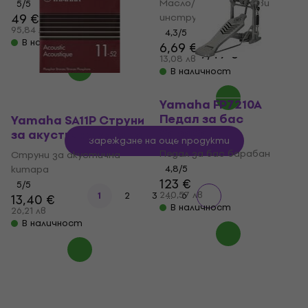
Масло/Крем за духови
5
/5
49 €
инструменти
95,84 лв
4,3
/5
В наличност
6,69 €
7,49 €
13,08 лв
В наличност
Yamaha FP7210A
Педал за бас
Yamaha SA11P Струни
барабан
за акустична китара
Зареждане на още продукти
Педал за бас барабан
Струни за акустична
китара
4,8
/5
123 €
5
/5
240,57 лв
...
1
2
3
6
13,40 €
В наличност
26,21 лв
В наличност