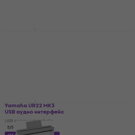
В наличност
В наличност
Yamaha URX22C USB
Yamaha L-100
аудио интерфейс
Дървена стойка за
клавиатура Black
USB аудио интерфейс
Дървена стойка за
5
/5
182 €
клавиатура
185 €
355,96 лв
4,9
/5
В наличност
139 €
271,86 лв
В наличност
Yamaha UR22 MK3
Yamaha L-200
USB аудио интерфейс
Дървена стойка за
клавиатура Black
USB аудио интерфейс
Дървена стойка за
5
/5
клавиатура