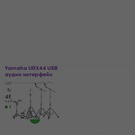
Калъф за китара
MMPOLCLOTHL Кърпа
усилвател
за почистване
Калъф за китара
Кърпа за почистване
усилвател
4
/5
11,20 €
5
/5
21,91 лв
66 €
67 €
В наличност
129,08 лв
В наличност
Yamaha URX44 USB
Yamaha L-300
аудио интерфейс
Дървена стойка за
клавиатура Black
USB аудио интерфейс
Дървена стойка за
5
/5
484 €
клавиатура
946,62 лв
5
/5
В наличност
134 €
262,08 лв
В наличност