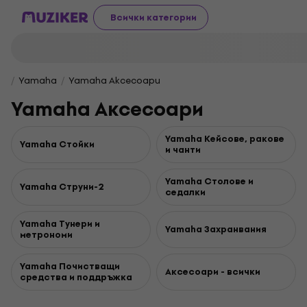
Всички категории
Yamaha
Yamaha Aксесоари
Yamaha Aксесоари
Yamaha Кейсове, ракове
Yamaha Стойки
и чанти
Yamaha Столове и
Yamaha Струни-2
седалки
Yamaha Тунери и
Yamaha Захранвания
метрономи
Yamaha Почистващи
Aксесоари - всички
средства и поддръжка