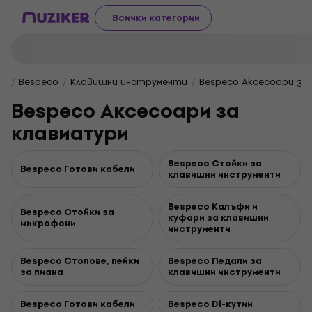
Всички категории
Bespeco
Клавишни инструменти
Bespeco Аксесоари за
Bespeco Аксесоари за
клавиатури
Bespeco Стойки за
Bespeco Готови кабели
клавишни инструменти
Bespeco Калъфи и
Bespeco Стойки за
куфари за клавишни
микрофони
инструменти
Bespeco Столове, пейки
Bespeco Педали за
за пиана
клавишни инструменти
Bespeco Готови кабели
Bespeco Di-кутии