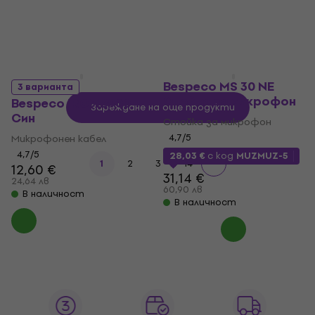
В наличност
В наличност
Bespeco MS 30 NE
3 варианта
Стойка за микрофон
Bespeco IROMB900
Зареждане на още продукти
Син
Стойка за микрофон
4,7
/5
Микрофонен кабел
4,7
/5
28,03 €
с код
MUZMUZ-5
...
1
2
3
14
12,60 €
31,14 €
24,64 лв
60,90 лв
В наличност
В наличност