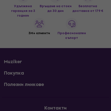
Удължена
Връщане на стоки
Безплатна
гаранция за 3
до 30 дни
доставка
от 179 €
години
3M+ клиенти
Професионален
съпорт
Muziker
Покупка
Полезни линкове
Контакти