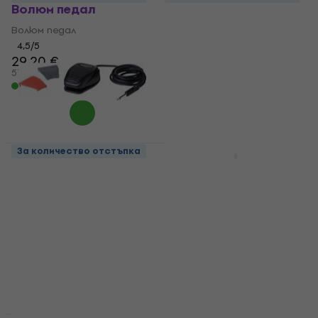
Волюм педал
Волюм педал
Волюм педал
Волюм педал
4,5
/5
4,8
/5
29,20 €
24 €
57,11 лв
46,94 лв
В наличност
В наличност
За количество отстъпка
Отстъпки
Bespeco NT13
Bespeco VM 16 L
Състейн педал
Волюм педал
Състейн педал
Волюм педал
5
/5
5
/5
16,20 €
28,90 €
16,50 €
31,68 лв
56,52 лв
В наличност
На път