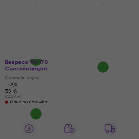
Bespeco VM 24
Bespeco VM 20
Състейн педал
Състейн педал
Състейн педал
Състейн педал
4,5
/5
4,5
/5
17,40 €
14,80 €
18,50 €
34,03 лв
28,95 лв
17,20 €
На път
- 14 %
На път
Bespeco VM 170
Състейн педал
Състейн педал
4,9
/5
32 €
62,59 лв
Само по поръчка