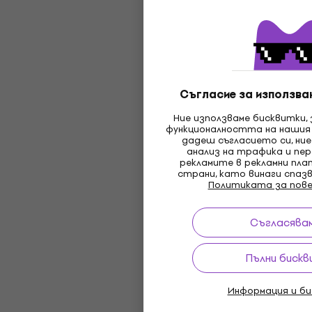
Съгласие за използван
Ние използваме бисквитки,
функционалността на нашия
дадеш съгласието си, ние
анализ на трафика и пер
рекламите в рекламни пл
страни, като винаги спаз
Политиката за пов
Съгласявам
Пълни бискв
Информация и б