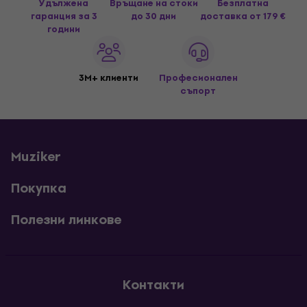
Удължена
Връщане на стоки
Безплатна
гаранция за 3
до 30 дни
доставка
от 179 €
години
3M+ клиенти
Професионален
съпорт
Muziker
Покупка
Полезни линкове
Контакти