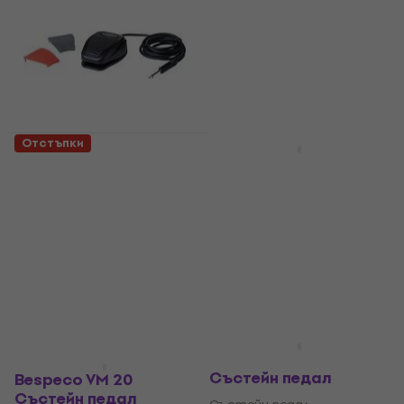
Отстъпки
Bespeco NT13
Bespeco VM 24
Състейн педал
Състейн педал
Състейн педал
Състейн педал
5
/5
4,5
/5
16,20 €
17,50 €
16,50 €
18,50 €
31,68 лв
34,23 лв
В наличност
На път
Bespeco VM 170
Състейн педал
Bespeco VM 20
Състейн педал