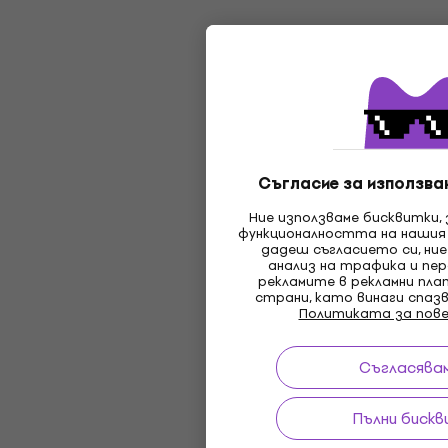
Съгласие за използван
Ние използваме бисквитки,
функционалността на нашия
дадеш съгласието си, ние
анализ на трафика и пер
рекламите в рекламни пл
страни, като винаги спаз
Политиката за пов
Съгласявам
Пълни бискв