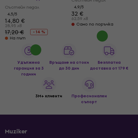
Състейн педал
Състейн педал
4,9
/5
32 €
4,5
/5
62,59 лв
14,80 €
Само по поръчка
28,95 лв
17,20 €
- 14 %
На път
Удължена
Връщане на стоки
Безплатна
гаранция за 3
до 30 дни
доставка
от 179 €
години
3M+ клиенти
Професионален
съпорт
Muziker