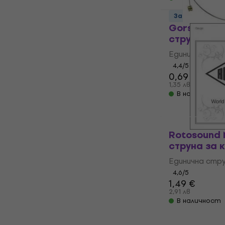
За количеств
Gorstrings 
струна за 
Единична стр
4,4
/5
0,69 €
1,35 лв
В наличност
Rotosound 
струна за 
Единична стр
4,6
/5
1,49 €
2,91 лв
В наличност