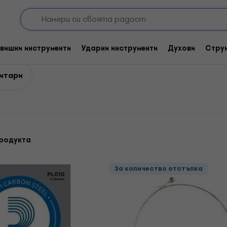
ра
Единични струни за китари
тари
вишни инструменти
Ударни инструменти
Духови
Стру
китари
родукта
За количество отстъпка