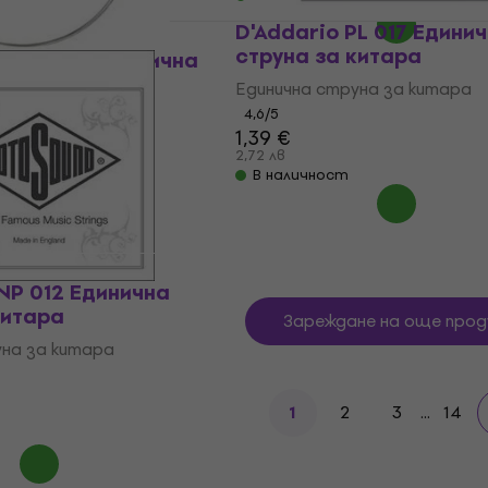
D'Addario PL 017 Едини
о отстъпка
струна за китара
S 450 G 1 Единична
китара
Единична струна за китара
4,6
/5
уна за китара
1,39 €
2,72 лв
В наличност
NP 012 Единична
китара
Зареждане на още прод
уна за китара
2
3
...
14
1