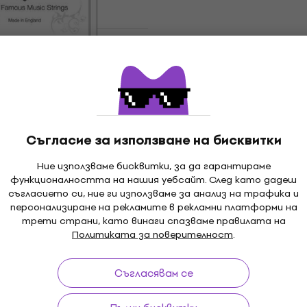
о отстъпка
HAPPY HOUR
NP 011 Единична
Elixir 13013 Plain Steel .0
китара
Единична струна за ки
уна за китара
Единична струна за китара
5
/5
1,55 €
3,03 лв
Съгласие за използване на бисквитки
В наличност
Ние използваме бисквитки, за да гарантираме
функционалността на нашия уебсайт. След като дадеш
о отстъпка
HAPPY HOUR
съгласието си, ние ги използваме за анализ на трафика и
NP 013 Единична
Gorstrings S 350 D Еди
персонализиране на рекламите в рекламни платформи на
китара
струна за китара
трети страни, като винаги спазваме правилата на
уна за китара
Единична струна за китара
Политиката за поверителност
.
4,7
/5
0,99 €
Съгласявам се
1,94 лв
В наличност