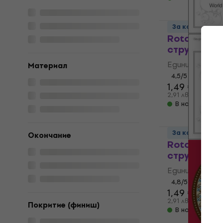
За количеств
Rotosound 
струна за 
Единична стр
Материал
4,5
/5
1,49 €
2,91 лв
В наличност
За количеств
Окончание
Rotosound 
струна за 
Единична стр
4,8
/5
1,49 €
1,59 €
2,91 лв
Покритие (финиш)
В наличност