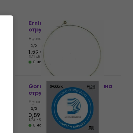
За количество отстъпка
13
Ernie Ball P01011 Единична
тара
струна за китара
Единична струна за китара
5
/5
1,59 €
3,11 лв
В наличност
нична
Gorstrings S-340 H Единична
струна за китара
Единична струна за китара
5
/5
0,89 €
1,09 €
1,74 лв
В наличност