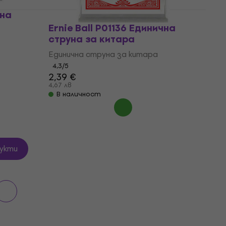
чна
Ernie Ball P01136 Единична
струна за китара
Единична струна за китара
4,3
/5
2,39 €
4,67 лв
В наличност
укти