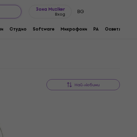
Идеи за подарък
FAQ
Muziker Блог
Зона Muziker
BG
Вход
ни
Студио
Software
Микрофони
PA
Осветление
Най-любими