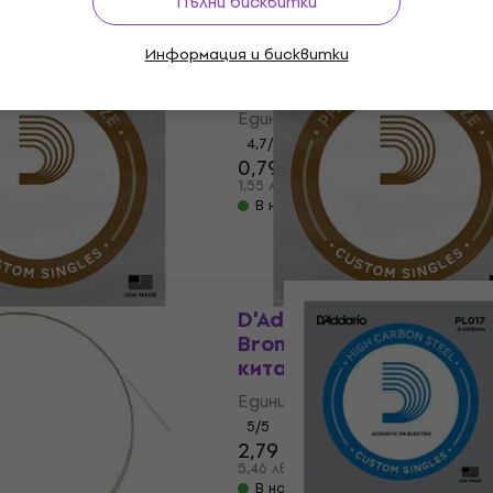
Пълни бисквитки
о отстъпка
За количество отстъпка
Информация и бисквитки
J2704 Единична
Gorstrings UNIVERSAL 0
китара
Единична струна за ки
уна за китара
Единична струна за китара
4,7
/5
0,79 €
1,55 лв
В наличност
о отстъпка
PB024 Phosphor
D'Addario PB022 Phosp
нична струна за
Bronze Единична струн
китара
уна за китара
Единична струна за китара
5
/5
2,79 €
5,46 лв
В наличност