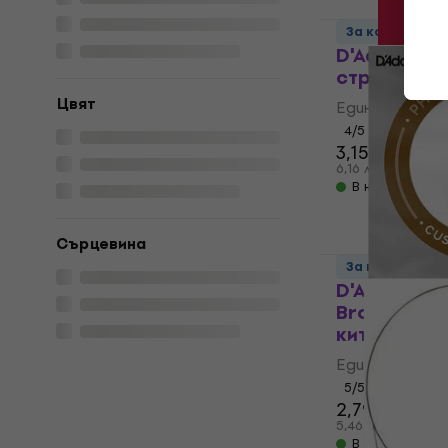
За количеств
D'Addario 
струна за 
Цвят
Единична стр
4
/5
3,15 €
3,19 €
6,16 лв
В наличност
Сърцевина
За количеств
D'Addario 
Bronze Еди
китара
Единична стр
5
/5
2,79 €
5,46 лв
В наличност