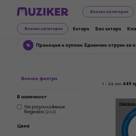
Музикални инструменти
Китари
Струни за кита
Всички категории
Единични струни за ки
Китари
Бас китари
Кла
Всички категории
Промоция и купони: Единични струни за 
Всички филтри
1 - 34 от
449 п
В наличност
На разположение
веднага
(
242
)
Цена