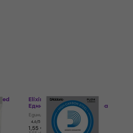
В наличност
За количество отстъпка
ична
Ernie Ball P01010 Единична
струна за китара
Единична струна за китара
4,9
/5
1,59 €
3,11 лв
В наличност
ated
Elixir 13011 Plain Steel .011
а
Единична струна за китара
Единична струна за китара
4,6
/5
1,55 €
3,03 лв