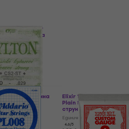
В наличност
о отстъпка
За количество отстъпка
 Plain Steel .009
Rotosound NP 010 Един
труна за китара
струна за китара
уна за китара
Единична струна за китара
4,5
/5
0,99 €
1,94 лв
В наличност
За количество отстъпка
 CS2STD Единична
Elixir 13010 Anti-Rust Pl
китара
Plain Steel .010 Единичн
струна за китара
уна за китара
Единична струна за китара
4,6
/5