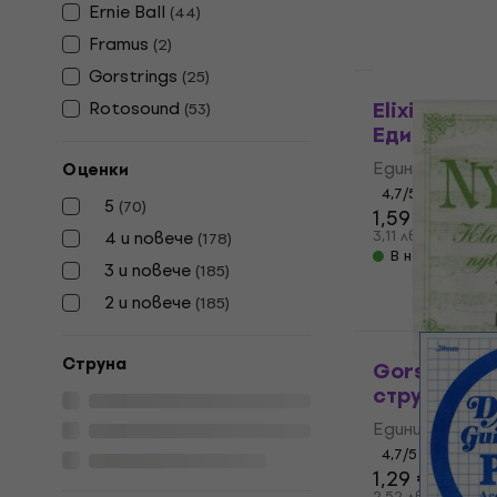
Ernie Ball
(
44
)
Framus
(
2
)
Gorstrings
(
25
)
За количеств
Elixir 13009
Rotosound
(
53
)
Единична с
Единична стр
Оценки
4,7
/5
5
(
70
)
1,59 €
4 и повече
3,11 лв
(
178
)
В наличност
3 и повече
(
185
)
2 и повече
(
185
)
Cтруна
Gorstrings
струна за 
Единична стр
4,7
/5
1,29 €
2,52 лв