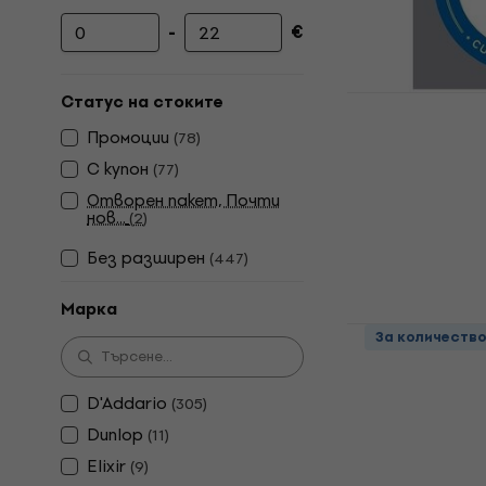
-
€
Минимална цена
Максимална цена
D'Addario 
Статус на стоките
струна за 
Промоции
(
78
)
Единична стр
С купон
(
77
)
4,8
/5
Отворен пакет, Почти
1,39 €
нов...
(
2
)
2,72 лв
В наличност
Без pазширен
(
447
)
Марка
D'Addario P
За количеств
струна за 
Единична стр
D'Addario
(
305
)
4,7
/5
Dunlop
(
11
)
1,39 €
2,72 лв
Elixir
(
9
)
В наличност