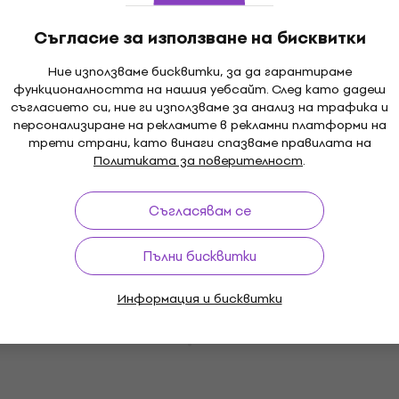
4,3
/5
Съгласие за използване на бисквитки
3,27 €
с код
MUZMUZ-5
3,58 €
Ние използваме бисквитки, за да гарантираме
7 лв
функционалността на нашия уебсайт. След като дадеш
В наличност
съгласието си, ние ги използваме за анализ на трафика и
персонализиране на рекламите в рекламни платформи на
трети страни, като винаги спазваме правилата на
Политиката за поверителност
.
Enova RJ28MB-C5 Аксесоар за
конектор
Съгласявам се
Аксесоар за конектор
5
/5
4,19 €
Пълни бисквитки
8,19 лв
В наличност
Информация и бисквитки
Enova EC-A1-PLMM3-2 2 m Аудио кабел
Аудио кабел
5
/5
15,80 €