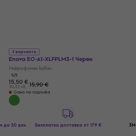
26,99 лв
В наличност
3 варианта
Enova EC-A1-XLFPLM3-1 Черeн
Микрофонен кабел
5
/5
15,50 €
15,90 €
30,32 лв
Само по поръчка
и до 30 дни
Безплатна доставка
от 179 €
3M