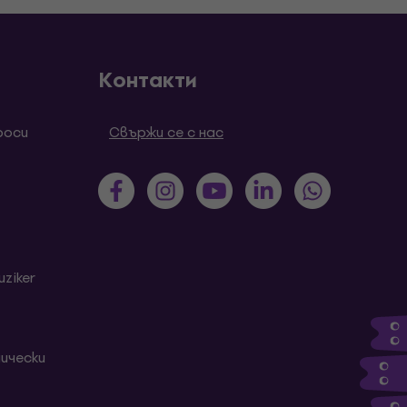
Контакти
роси
Свържи се с нас
ziker
ически