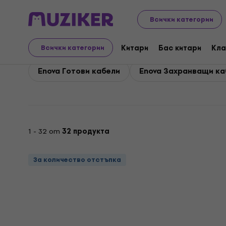
Enova
Enova Студио
Всички категории
Enova Студио
Китари
Бас китари
Кла
Всички категории
Enova Готови кабели
Enova Захранващи ка
1 - 32 от
32 продукта
За количество отстъпка