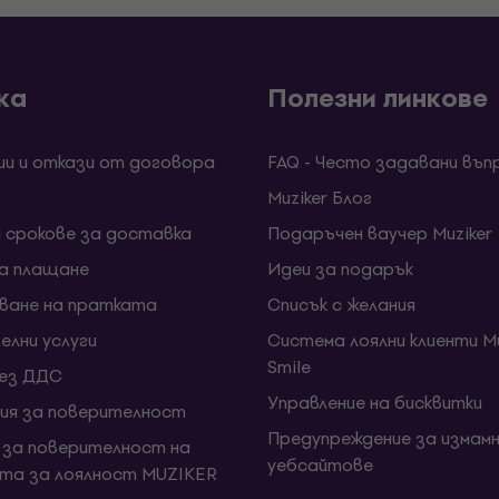
ка
Полезни линкове
ии и откази от договора
FAQ - Често задавани въп
Muziker Блог
и срокове за доставка
Подаръчен ваучер Muziker
за плащане
Идеи за подарък
ване на пратката
Списък с желания
елни услуги
Система лоялни клиенти Mu
Smile
без ДДС
Управление на бисквитки
ия за поверителност
Предупреждение за измамн
 за поверителност на
уебсайтове
та за лоялност MUZIKER