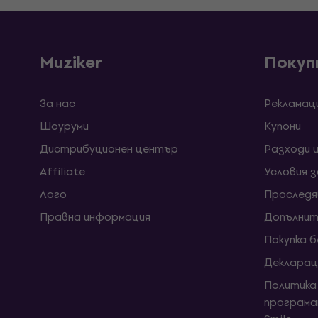
Muziker
Покуп
За нас
Рекламац
Шоуруми
Kупони
Дистрибуционен център
Разходи 
Affiliate
Условия 
Лого
Проследя
Правна информация
Допълнит
Покупка 
Декларац
Политика
програма