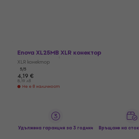
36,98 лв
В наличност
Enova XL25MB XLR конектор
XLR конектор
5
/5
4,19 €
8,19 лв
Не е в наличност
Удължена гаранция за 3 години
Връщане на сток