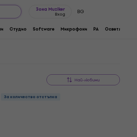
Идеи за подарък
FAQ
Muziker Блог
Зона Muziker
BG
Вход
ни
Студио
Software
Микрофони
PA
Осветление
Най-любими
За количество отстъпка