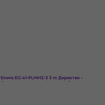
9,39 €
с код
MUZMUZ-25
12,78 €
25 лв
В наличност
Enova EC-A1-PRMM2-0.4 40 cm Ъглов -
Ъглов Пач кабел
Пач кабел
3,5
/5
8,59 €
8,69 €
16,80 лв
В наличност
Enova EC-A1-PLMM2-3 3 m Директен -
Директен Инструментален кабел
Инструментален кабел
4,9
/5
15,90 €
31,10 лв