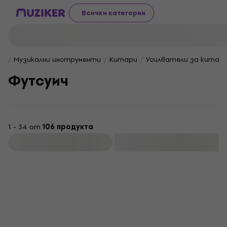
Всички категории
Музикални инструменти
Китари
Усилватели за китар
Футсуич
1 - 34 от
106 продукта
Филтриране