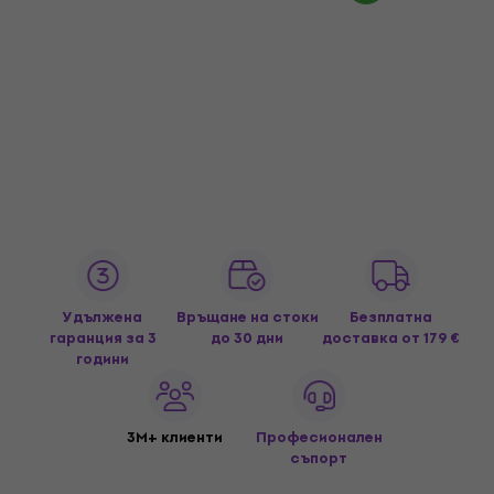
Удължена
Връщане на стоки
Безплатна
гаранция за 3
до 30 дни
доставка
от 179 €
години
3M+ клиенти
Професионален
съпорт