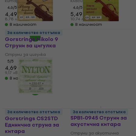
китара
класическа китара
4,6
/5
4,6
/5
4,49 €
5,49 €
6,19 €
8,78 лв
10,74 лв
В наличност
В наличност
За количество отстъпка
Gorstrings Nikolo 9
Gorstrings SONATINA
Струни за цигулка
11 E Струни за цигулка
Струни за цигулка
Струни за цигулка
5
/5
4,6
/5
4,69 €
0,89 €
5,19 €
0,99 €
9,17 лв
1,74 лв
В наличност
В наличност
Gorstrings Sirius
За количество отстъпка
За количество отстъпка
SPB1-0945 Струни за
Gorstrings CS2STD
акустична китара
Единична струна за
китара
Струни за акустична