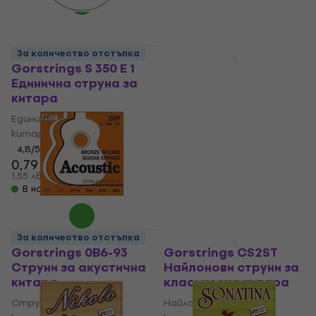
В наличност
За количество отстъпка
За количество отстъпка
Gorstrings S 350 E 1
Gorstrings S-340
Единична струна за
Струни за акустична
китара
китара
Единична струна за
Струни за акустична
китара
китара
4,8
/5
4,5
/5
0,79 €
5,19 €
0,89 €
1,55 лв
10,15 лв
В наличност
В наличност
За количество отстъпка
За количество отстъпка
Gorstrings 0B6-93
Gorstrings CS2ST
Струни за акустична
Найлонови струни за
китара
класическа китара
Струни за акустична
Найлонови струни за