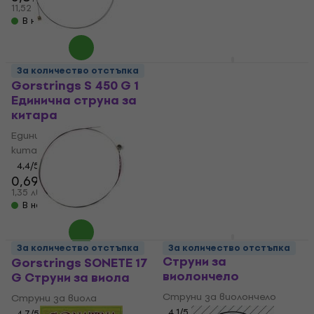
11,52 лв
1,55 лв
В наличност
В наличност
Gorstrings CS4-SB
За количество отстъпка
Найлонови струни за
Gorstrings S 450 G 1
класическа китара
Единична струна за
китара
Найлонови струни за
класическа китара
Единична струна за
китара
4,6
/5
6,29 €
4,4
/5
12,30 лв
0,69 €
В наличност
1,35 лв
В наличност
Gorstrings OPUS 21
За количество отстъпка
За количество отстъпка
Струни за
Gorstrings SONETE 17
виолончело
G Струни за виола
Струни за виолончело
Струни за виола
4,1
/5
4,7
/5