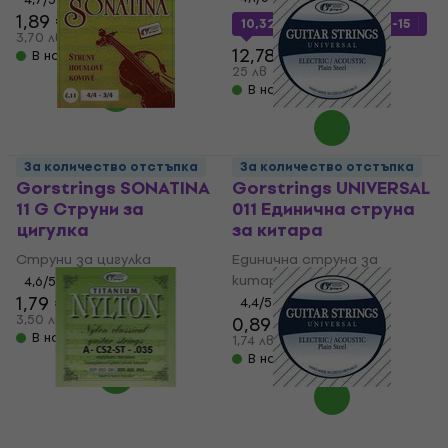
1,89 €
10,32 €
с код
MUZMUZ-15
3,70 лв
12,78 €
В наличност
25 лв
В наличност
За количество отстъпка
За количество отстъпка
Gorstrings SONATINA
Gorstrings UNIVERSAL
11 G Струни за
011 Единична струна
цигулка
за китара
Струни за цигулка
Единична струна за
китара
4,6
/5
1,79 €
4,4
/5
2,29 €
3,50 лв
0,89 €
В наличност
1,74 лв
В наличност