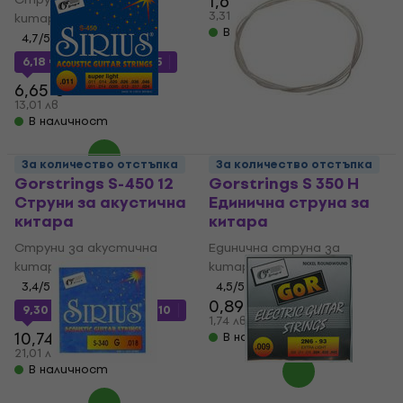
1,69 €
1,79 €
3,31 лв
китара
В наличност
4,7
/5
6,18 €
с код
MUZMUZ-5
6,65 €
13,01 лв
В наличност
За количество отстъпка
За количество отстъпка
Gorstrings S-450 12
Gorstrings S 350 H
Струни за акустична
Единична струна за
китара
китара
Струни за акустична
Единична струна за
китара
китара
3,4
/5
4,5
/5
0,89 €
9,30 €
с код
MUZMUZ-10
1,09 €
1,74 лв
10,74 €
В наличност
21,01 лв
В наличност