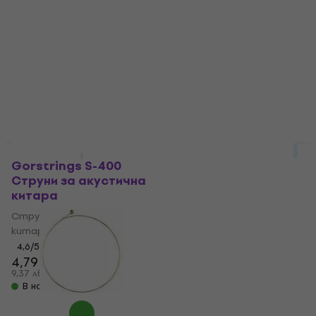
Струни за цигулка
Струни за виола
4,8
/5
4,7
/5
1,39 €
6,89 €
2,72 лв
13,48 лв
В наличност
В наличност
За количество отстъпка
За количество отстъпка
Gorstrings S-400
Gorstrings S 350 D
Струни за акустична
Единична струна за
китара
китара
Струни за акустична
Единична струна за
китара
китара
4,6
/5
4,7
/5
4,79 €
0,99 €
9,37 лв
1,94 лв
В наличност
В наличност