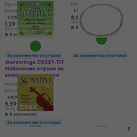
китара
Единична струна за
китара
4,9
/5
6,69 €
4,7
/5
6,79 €
13,08 лв
1,29 €
В наличност
2,52 лв
В наличност
За количество отстъпка
За количество отстъпка
Gorstrings CS2ST-TIT
Gorstrings S 350 G
Найлонови струни за
Единична струна за
класическа китара
китара
Найлонови струни за
Единична струна за
класическа китара
китара
4,8
/5
4,6
/5
5,59 €
1,09 €
10,93 лв
2,13 лв
В наличност
В наличност
За количество отстъпка
HAPPY HOUR
Gorstrings SONATINA
Gorstrings SONETE 17
11 A Струни за цигулка
Струни за виола