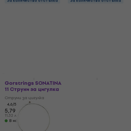
За количество отстъпка
За количество отстъпка
За количество отстъпка
За количество отстъпка
Gorstrings SONATINA
Gorstrings S-350
11 Струни за цигулка
Струни за акустична
китара
Струни за цигулка
Струни за акустична
4,6
/5
5,79 €
китара
11,32 лв
4,8
/5
В наличност
4,89 €
5,09 €
9,56 лв