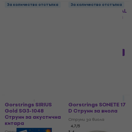
За количество отстъпка
За количество отстъпка
Gorstrings CS2ST-A
Gorstrings UNIVERSAL
Единична струна за
015 Единична струна
китара
за китара
Единична струна за
Единична струна за
китара
китара
4,3
/5
4,9
/5
1,19 €
0,82 €
с код
MUZMUZ-15
2,33 лв
1,02 €
В наличност
1,99 лв
В наличност
За количество отстъпка
За количество отстъпка
Gorstrings SIRIUS
Gorstrings SONETE 17
Gold SG3-1048
D Струни за виола
Струни за акустична
Струни за виола
китара
4,7
/5
Струни за акустична