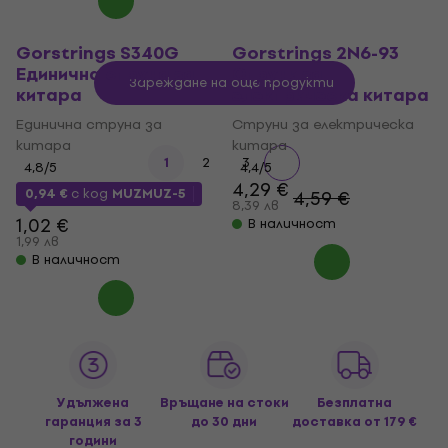
Gorstrings S340G
Gorstrings 2N6-93
Единична струна за
Струни за
Зареждане на още продукти
китара
електрическа китара
Единична струна за
Струни за електрическа
китара
китара
1
2
3
4,8
/5
4,4
/5
4,29 €
0,94 €
с код
MUZMUZ-5
4,59 €
8,39 лв
1,02 €
В наличност
1,99 лв
В наличност
Удължена
Връщане на стоки
Безплатна
гаранция за 3
до 30 дни
доставка
от 179 €
години