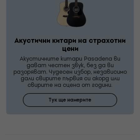
Акустични китари на страхотни
цени
Акустичните китари Pasadena ви
дават честен звук, без да ви
разоряват. Чудесен избор, независимо
дали свирите първия си акорд или
свирите на сцена от години.
Тук ще намерите