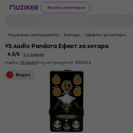
Всички категории
Музикални инструменти
Китари
Ефекти за китара
VS Audio Pandora Eфект за китара
4,5
/5
2 x оценен
Марка:
VS Audio
Код на продукта:
1003762
Видео