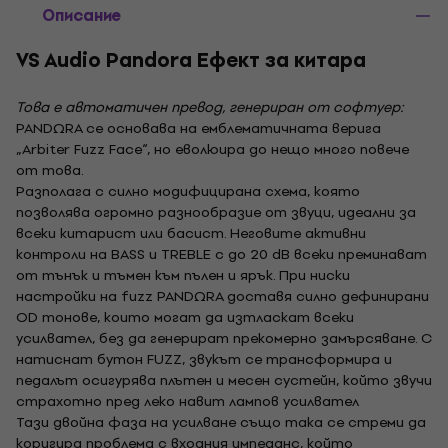
Описание
VS Audio Pandora Eфект за китара
Това е автоматичен превод, генериран от софтуер:
PANDΩRA се основава на емблематичната верига
„Arbiter Fuzz Face“, но еволюира до нещо много повече
от това.
Разполага с силно модифицирана схема, която
позволява огромно разнообразие от звуци, идеални за
всеки китарист или басист. Неговите активни
контроли на BASS и TREBLE с до 20 dB всеки преминават
от тънък и тъмен към пълен и ярък. При ниски
настройки на fuzz PANDΩRA доставя силно дефинирани
OD тонове, които могат да изтласкат всеки
усилвател, без да генерират прекомерно замърсяване. С
натиснат бутон FUZZ, звукът се трансформира и
педалът осигурява плътен и месен сустейн, който звучи
страхотно пред леко навит лампов усилвател
Тази двойна фаза на усилване също така се стреми да
коригира проблема с входния импеданс, който