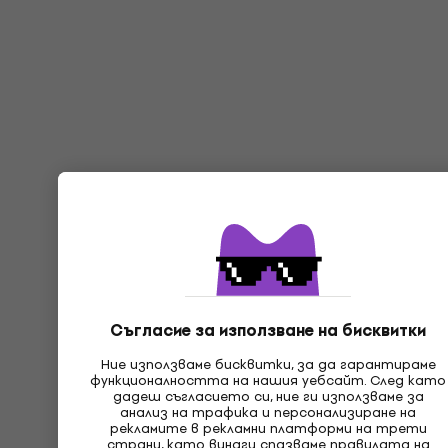
Съгласие за използване на бисквитки
Ние използваме бисквитки, за да гарантираме
функционалността на нашия уебсайт. След като
дадеш съгласието си, ние ги използваме за
анализ на трафика и персонализиране на
рекламите в рекламни платформи на трети
страни, като винаги спазваме правилата на