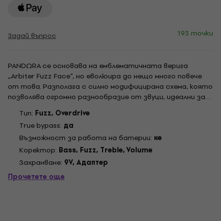
193 точки
Задай въпрос
PANDΩRA се основава на емблематичната верига
„Arbiter Fuzz Face“, но еволюира до нещо много повече
от това. Разполага с силно модифицирана схема, която
позволява огромно разнообразие от звуци, идеални за
всеки китарист или басист. Неговите активни
Tип:
Fuzz, Overdrive
контроли на BASS и TREBLE с до 20 dB всеки преминават
True bypass:
да
от тънък и тъмен към пълен и ярък. При ниски...
Възможност за работа на батерии:
не
Kоректор:
Bass, Fuzz, Treble, Volume
Захранване:
9V, Адаптер
Прочетете още