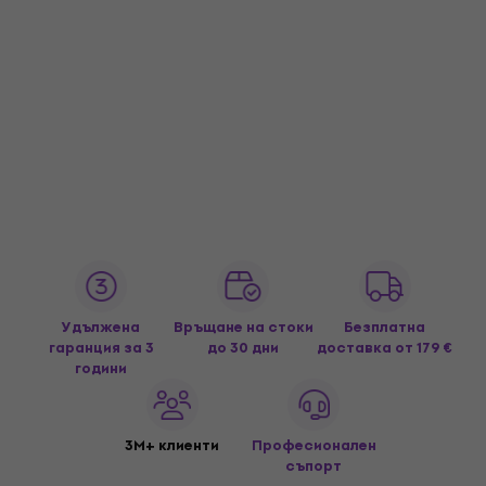
Удължена
Връщане на стоки
Безплатна
гаранция за 3
до 30 дни
доставка
от 179 €
години
3M+ клиенти
Професионален
съпорт