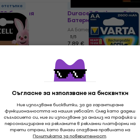
о отстъпка
За количество отстъпка
32 батерия
Duracell Optimum 8 AA
Батерии
AA Батерии
5
/5
7,89 €
15,43 лв
В наличност
о отстъпка
HAPPY HOUR
R123A Батерии
Varta HR06 Professiona
Съгласие за използване на бисквитки
2600mAh 4 AA Батерии
Ние използваме бисквитки, за да гарантираме
AA Батерии
функционалността на нашия уебсайт. След като дадеш
5
/5
съгласието си, ние ги използваме за анализ на трафика и
персонализиране на рекламите в рекламни платформи на
17,58 €
с код
MUZMUZ-15
трети страни, като винаги спазваме правилата на
21,42 €
Политиката за поверителност
.