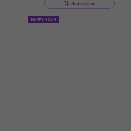
Най-любими
HAPPY HOUR
HAPPY HOUR
Black+Decker Extra Alkaline 9V
батерия
9V батерия
1,59 €
1,99 €
3,11 лв
В наличност