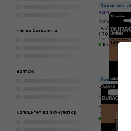
За количеств
Varta CR20
батерия
4,9
/5
Tип на батерията
1,79 €
3,50 лв
В наличност
Волтаж
За количеств
Duracell C
Батерии
5
/5
8,49 €
Капацитет на акумулатор
16,60 лв
В наличност