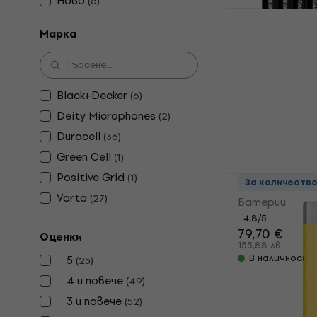
Ново
(
6
)
Duracell Ba
Марка
AA Батерии
4,7
/5
10,50 €
Black+Decker
(
6
)
20,54 лв
В наличност
Deity Microphones
(
2
)
Duracell
(
36
)
Green Cell
(
1
)
Positive Grid
(
1
)
Positive Gr
За количеств
Varta
(
27
)
Батерии
4,8
/5
79,70 €
Оценки
155,88 лв
В наличност
5
(
25
)
4 и повече
(
49
)
3 и повече
(
52
)