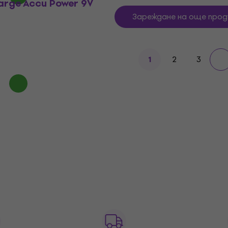
arge Accu Power 9V
Зареждане на още прод
2
3
1