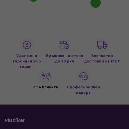
Удължена
Връщане на стоки
Безплатна
гаранция за 3
до 30 дни
доставка
от 179 €
години
3M+ клиенти
Професионален
съпорт
Muziker