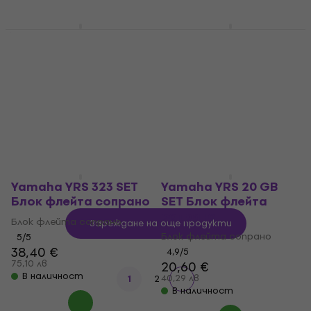
Yamaha YRS 20 GP
Yamaha YRS 20 BB SET
SET Блок флейта
Блок флейта сопрано
сопрано
Блок флейта сопрано
Блок флейта сопрано
4,9
/5
18,50 €
4,9
/5
36,18 лв
22,70 €
В наличност
44,40 лв
В наличност
Yamaha YRS 323 SET
Yamaha YRS 20 GB
Блок флейта сопрано
SET Блок флейта
сопрано
Блок флейта сопрано
Зареждане на още продукти
Блок флейта сопрано
5
/5
38,40 €
4,9
/5
75,10 лв
20,60 €
В наличност
40,29 лв
1
2
В наличност