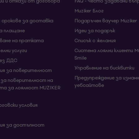
ии и откази от договора
FAQ - Често задавани въп
Muziker Блог
и срокове за доставка
Подаръчен ваучер Muziker
за плащане
Идеи за подарък
ване на пратката
Списък с желания
елни услуги
Система лоялни клиенти Mu
Smile
без ДДС
Управление на бисквитки
ия за поверителност
Предупреждение за измамн
 за поверителност на
уебсайтове
та за лоялност MUZIKER
говски условия
ия за достъпност