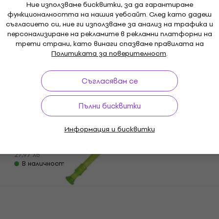
Ние използваме бисквитки, за да гарантираме
Yamaha YRA 28 BIII Блок флейта алт
функционалността на нашия уебсайт. След като дадеш
Блок флейта алт
съгласието си, ние ги използваме за анализ на трафика и
персонализиране на рекламите в рекламни платформи на
4,9
/5
27 €
трети страни, като винаги спазваме правилата на
52,81 лв
Политиката за поверителност
.
В наличност
Съгласявам се
Yamaha YRN 22 B Блок флейта
Пълни бисквитки
сопранино
Блок флейта сопранино
Информация и бисквитки
4,5
/5
14,30 €
27,97 лв
В наличност
Yamaha YRS 20 GG Блок флейта
HAPPY HOUR
сопрано
Блок флейта сопрано