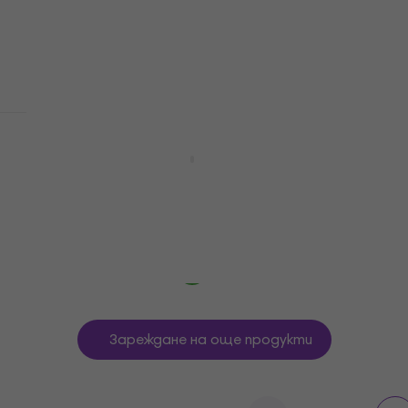
4,9
/5
12,30 €
24,06 лв
В наличност
Yamaha YRB 302 B II Блок флейта бас
Блок флейта бас
5
/5
273 €
533,94 лв
В наличност
Зареждане на още продукти