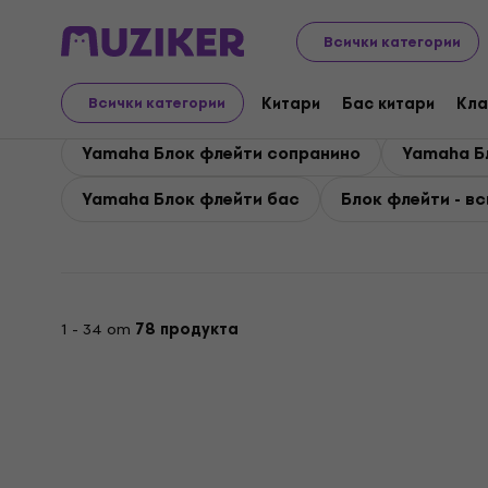
Yamaha
Духови
Yamaha Блок флейти
Всички категории
Yamaha Блок флейти
Китари
Бас китари
Кла
Всички категории
Yamaha Блок флейти сопранино
Yamaha Б
Yamaha Блок флейти бас
Блок флейти - в
1 - 34 от
78 продукта