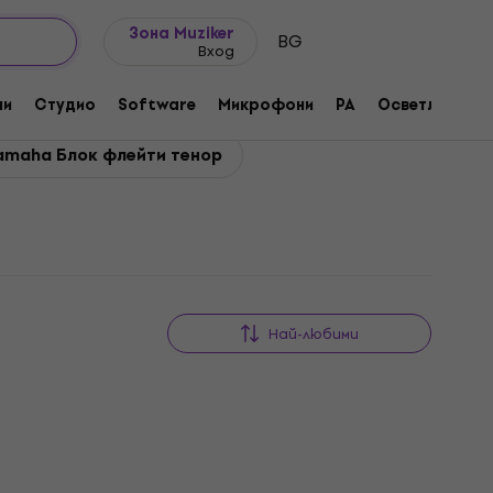
Идеи за подарък
FAQ
Muziker Блог
Зона Muziker
BG
Вход
ни
Студио
Software
Микрофони
PA
Осветление
amaha Блок флейти тенор
Най-любими