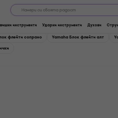
вишни инструменти
Ударни инструменти
Духови
Стру
лок флейти сопрано
Yamaha Блок флейти алт
Y
сички