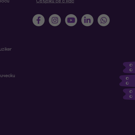
роси
Свържи се с нас
ziker
ически