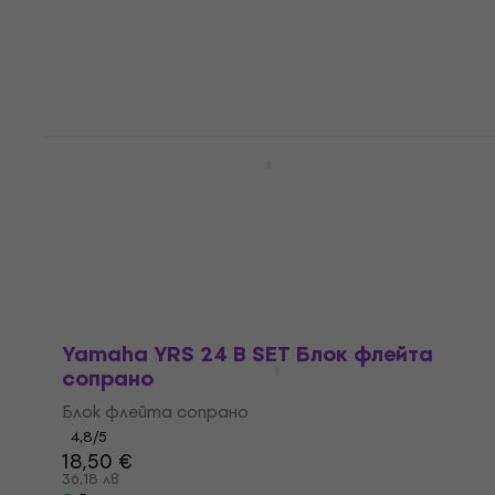
23,10 €
45,18 лв
В наличност
Yamaha YRS-321 Блок флейта сопрано
Блок флейта сопрано
5
/5
29 €
56,72 лв
В наличност
Yamaha YRS 24 B SET Блок флейта
сопрано
Блок флейта сопрано
4,8
/5
18,50 €
36,18 лв