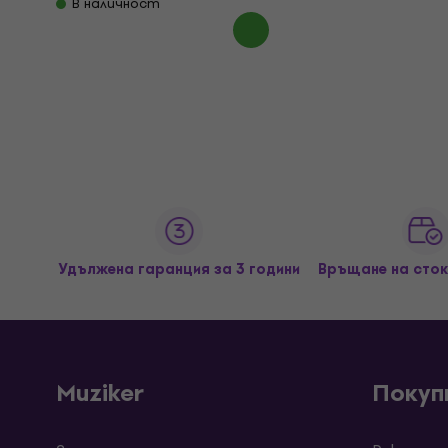
В наличност
Удължена гаранция за 3 години
Връщане на сток
Muziker
Покуп