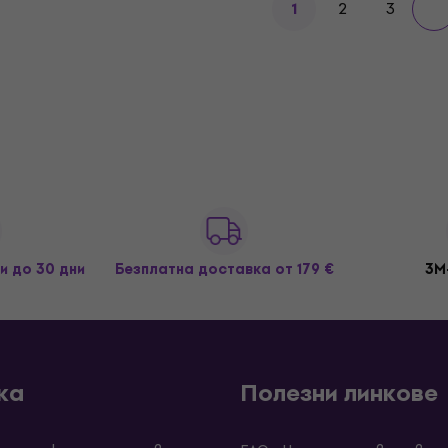
2
3
1
и до 30 дни
Безплатна доставка
от 179 €
3M
ка
Полезни линкове