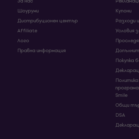
За нас
Рекламац
Шоуруми
Kупони
Дистрибуционен център
Разходи 
Affiliate
Условия 
Лого
Проследя
Правна информация
Допълнит
Покупка 
Декларац
Политика
програма
Smile
Общи тър
DSA
Декларац