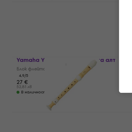
Yamaha YRB 61 SP Блок флейта бас
Блок флейта бас
5
/5
1 579 €
3 088,26 лв
В наличност
Yamaha YRA 27 III Блок флейта алт
Блок флейта алт
4,9
/5
27 €
52,81 лв
В наличност
Yamaha YRS 401 Блок флейта сопрано
Блок флейта сопрано
4,9
/5