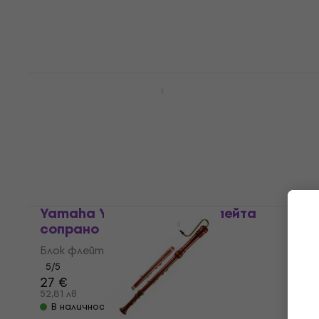
4,9
/5
12,30 €
24,06 лв
В наличност
Yamaha YRA-324B Блок флейта алт
Блок флейта алт
5
/5
38 €
74,32 лв
В наличност
Yamaha YRS-324B Блок флейта
сопрано
Блок флейта сопрано
5
/5
27 €
52,81 лв
В наличност