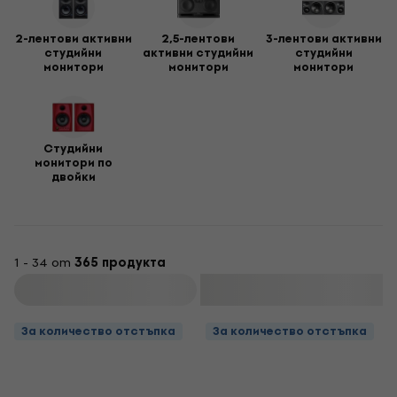
предвид, са вградените контроли като trim, room, gain.
2-лентови активни
2,5-лентови
3-лентови активни
студийни
активни студийни
студийни
монитори
монитори
монитори
Студийни
монитори по
двойки
1 - 34 от
365 продукта
Филтриране
За количество отстъпка
За количество отстъпка