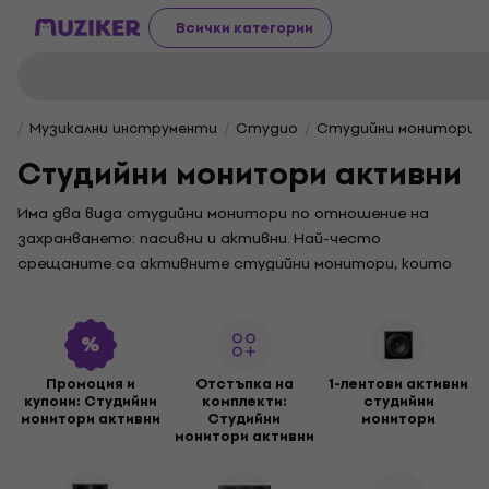
Всички категории
Музикални инструменти
Студио
Студийни монитори
Студийни монитори aктивни
Има два вида студийни монитори по отношение на
захранването: пасивни и активни. Най-често
срещаните са активните студийни монитори, които
имат вграден един или повече усилватели и активен
кросоувър. Има 2 типа активни студийни монитори. Те
могат да бъдат единично усилени, което означава, че
имат единичен усилвател, вграден за ниските и
Промоция и
Отстъпка на
1-лентови активни
високите честоти, и двойно усилен, което означава, че
купони: Студийни
комплекти:
студийни
имат отделни усилватели, един за ниски и един за
монитори aктивни
Студийни
монитори
монитори aктивни
високи честоти. Най-добрият биамп е клас D. При
избирането на активен монитор още трябва да имате