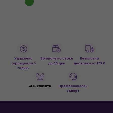
Удължена
Връщане на стоки
Безплатна
гаранция за 3
до 30 дни
доставка
от 179 €
години
3M+ клиенти
Професионален
съпорт