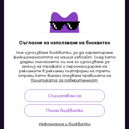
Контакти
Свържи се с нас
Съгласие за използване на бисквитки
Ние използваме бисквитки, за да гарантираме
функционалността на нашия уебсайт. След като
дадеш съгласието си, ние ги използваме за
анализ на трафика и персонализиране на
рекламите в рекламни платформи на трети
страни, като винаги спазваме правилата на
BG
Политиката за поверителност
.
Съгласявам се
Pazaruvaj - Надежден помощник за покупки
Пълни бисквитки
Информация и бисквитки