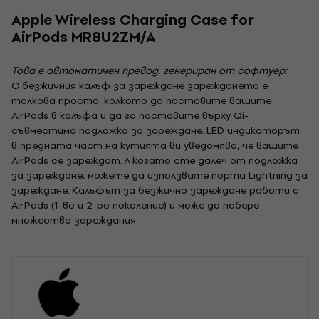
Apple Wireless Charging Case for
AirPods MR8U2ZM/A
Това е автоматичен превод, генериран от софтуер:
С безжичния калъф за зареждане зареждането е
толкова просто, колкото да поставите вашите
AirPods в калъфа и да го поставите върху Qi-
съвместима подложка за зареждане. LED индикаторът
в предната част на кутията ви уведомява, че вашите
AirPods се зареждат. А когато сте далеч от подложка
за зареждане, можете да използвате порта Lightning за
зареждане. Калъфът за безжично зареждане работи с
AirPods (1-во и 2-ро поколение) и може да побере
множество зареждания.