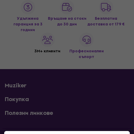
Удължена
Връщане на стоки
Безплатна
гаранция за 3
до 30 дни
доставка
от 179 €
години
3M+ клиенти
Професионален
съпорт
Muziker
Покупка
Полезни линкове