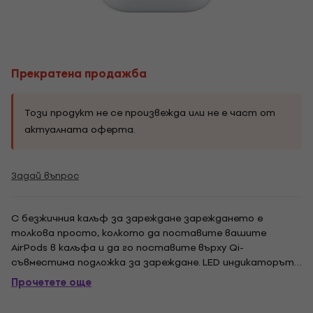
Прекратена продажба
Този продукт не се произвежда или не е част от
актуалната оферта.
Задай въпрос
С безжичния калъф за зареждане зареждането е
толкова просто, колкото да поставите вашите
AirPods в калъфа и да го поставите върху Qi-
съвместима подложка за зареждане. LED индикаторът
в предната част на кутията ви уведомява, че вашите
Прочетете още
AirPods се зареждат. А когато сте далеч от подложка
за зареждане, можете да използвате порта Lightning