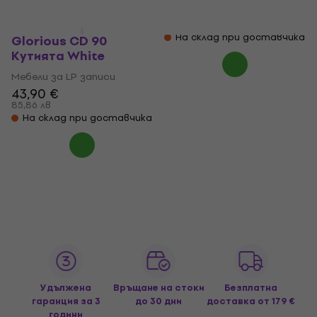
79,30 €
5
/5
155,10 лв
Недостъпен
На склад при доставчика
Glorious CD 90
Кутията White
Мебели за LP записи
43,90 €
85,86 лв
На склад при доставчика
Удължена
Връщане на стоки
Безплатна
гаранция за 3
до 30 дни
доставка
от 179 €
години