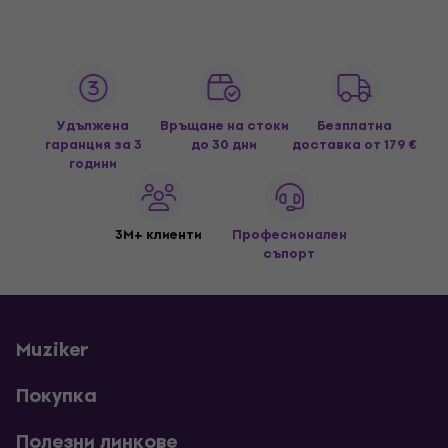
Удължена
Връщане на стоки
Безплатна
гаранция за 3
до 30 дни
доставка
от 179 €
години
3M+ клиенти
Професионален
съпорт
Muziker
Покупка
Полезни линкове