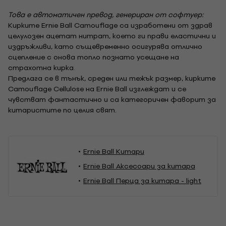
Това е автоматичен превод, генериран от софтуер:
Кирките Ernie Ball Camouflage са изработени от здрав
целулозен ацетат нитрат, което ги прави еластични и
издръжливи, като същевременно осигурява отлично
сцепление с онова топло познато усещане на
страхотна кирка.
Предлага се в тънък, среден или тежък размер, кирките
Camouflage Cellulose на Ernie Ball изглеждат и се
чувстват фантастично и са категоричен фаворит за
китаристите по целия свят.
Ernie Ball Китари
Ernie Ball Аксесоари за китара
Ernie Ball Перца за китара - light