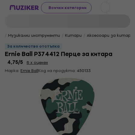
Всички категории
Музикални инструменти
Китари
Аксесоари за китара
За количество отстъпка
Ernie Ball P374412 Перце за китара
4,75
/5
8 x оценен
Марка:
Ernie Ball
Код на продукта:
450133