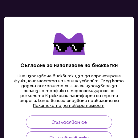
Контакти
Свържи се с нас
Съгласие за използване на бисквитки
Ние използваме бисквитки, за да гарантираме
функционалността на нашия уебсайт. След като
дадеш съгласието си, ние ги използваме за
анализ на трафика и персонализиране на
рекламите в рекламни платформи на трети
страни, като винаги спазваме правилата на
BG
Политиката за поверителност
.
Съгласявам се
Pazaruvaj - Надежден помощник за покупки
Пълни бисквитки