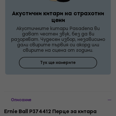
Акустични китари на страхотни
цени
Акустичните китари Pasadena ви
дават честен звук, без да ви
разоряват. Чудесен избор, независимо
дали свирите първия си акорд или
свирите на сцена от години.
Тук ще намерите
Описание
Ernie Ball P374412 Перце за китара