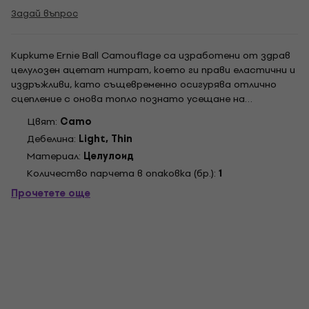
Задай въпрос
Кирките Ernie Ball Camouflage са изработени от здрав
целулозен ацетат нитрат, което ги прави еластични и
издръжливи, като същевременно осигурява отлично
сцепление с онова топло познато усещане на
страхотна кирка. Предлага се в тънък, среден или
Цвят:
Camo
тежък размер, кирките Camouflage Cellulose на Ernie Ball
Дебелина:
Light, Thin
изглеждат и се чувстват фантастично и са...
Материал:
Целулоид
Kоличество парчета в опаковка (бр.):
1
Прочетете още