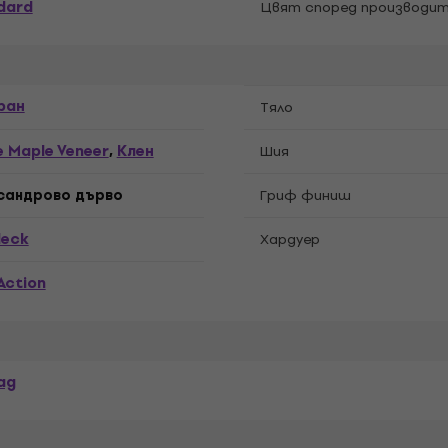
dard
Цвят според производит
ран
Tяло
e Maple Veneer
Kлен
,
Шия
сандрово дърво
Гриф финиш
Neck
Хардуер
Action
ag