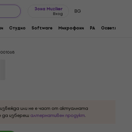
Идеи за подарък
FAQ
Muziker Блог
Зона Muziker
BG
Вход
 VS 2021 Vintage Sunburst
ни
Студио
Software
Микрофони
PA
Осветление
ра
1001068
оизвежда или не е част от актуалната
е да избереш
алтернативен продукт
.