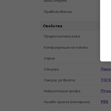
6
Брой струни
3 Way
Превключвател
Свойства
Дясн
Предпочитана ръка
HH
Конфигурация на пикапи
SE C
Cерия
Паси
Сензори
TCI S
Cензор за врата
Птиц
Инкрустация грифа
PRS
Нулево прагче (материал)