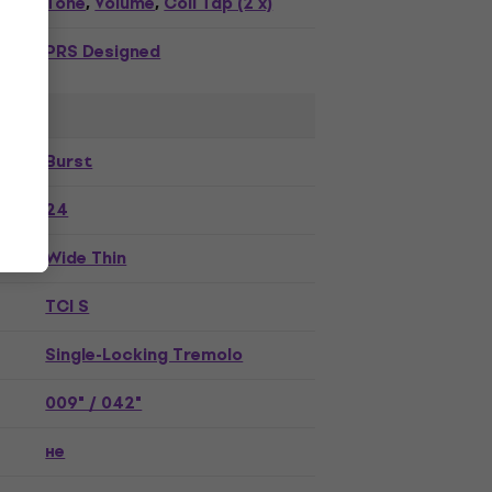
Tone
Volume
Coil Tap (2 x)
,
,
PRS Designed
Burst
24
Wide Thin
TCI S
Single-Locking Tremolo
009" / 042"
не