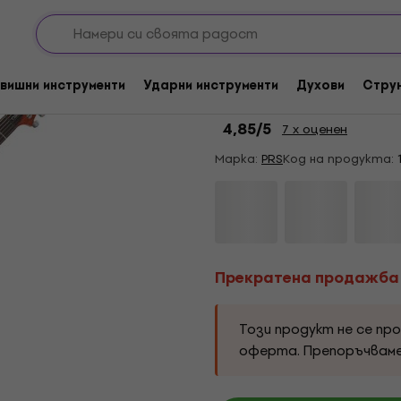
итари
Doublecut
Прекратена продажба
PRS SE Custom 24-08
вишни инструменти
Ударни инструменти
Духови
Стру
Електрическа кита
4,85
/5
7 x оценен
Марка:
PRS
Код на продукта:
Прекратена продажба
Този продукт не се пр
оферта. Препоръчвам