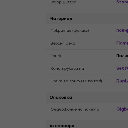
Stan
Strap Button
Материал
поли
Покритие (финиш)
Flam
Верхня дека
Гриф
Пали
Set 
Конструкция на
Dual 
Прът за гриф (Truss rod)
Опаковка
Gigb
Съдържание на пакета
Аксесоари