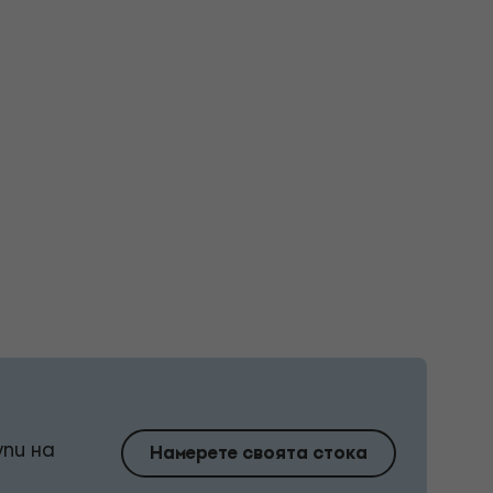
упи на
Намерете своята стока