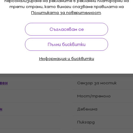
персонализиране на рекламите в рекламни платформи на
Kоректор
трети страни, като винаги спазваме правилата на
Политиката за поверителност
.
, Pickups
Тип тунер ключове
Съгласявам се
а ръка
Цвят
Пълни бисквитки
Брой прагчета
Информация и бисквитки
ustom
Профил на нека
вен
Cензор за мостик
Мост/тремоло
и
Дебелина
Пикгард