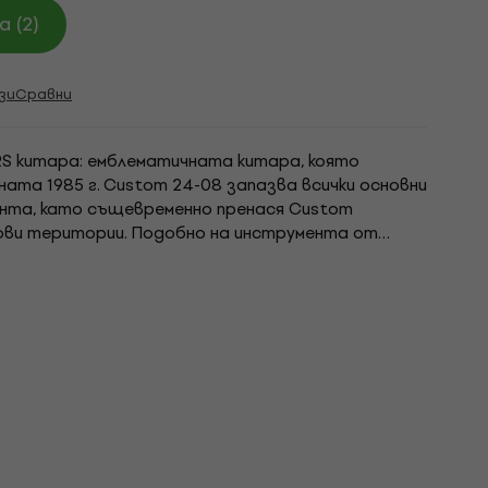
 (2)
зи
Сравни
RS китара: емблематичната китара, която
ната 1985 г. Custom 24-08 запазва всички основни
ента, като същевременно пренася Custom
ови територии. Подобно на инструмента от
24-08 разполага с два мини-превключвателни