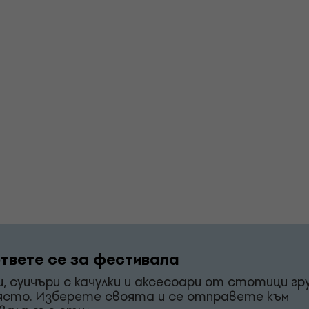
твете се за фестивала
и, суичъри с качулки и аксесоари от стотици гр
ясто. Изберете своята и се отправете към