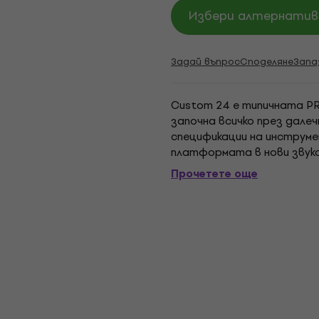
Избери алтернатива
Задай въпрос
Споделяне
Запа
Custom 24 е типичната P
започна всичко през далеч
спецификации на инструм
платформата в нови звук
серията Core, SE Custom 
Прочетете още
превключвателя,...