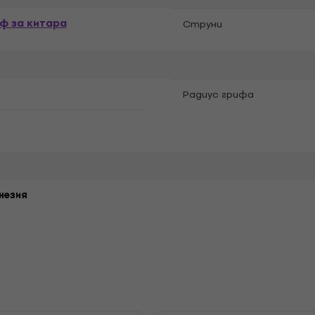
ф за китара
Струни
Pадиус грифа
незия