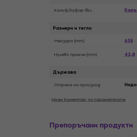
Калъ
Калъф/kуфар вкл.
Размери и тегло
635
Мензура (mm)
42,8
Нулево прагче (mm)
Държава
Страна на произход
Индо
Имам коментар за параметрите
Препоръчани продукти