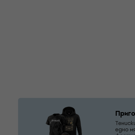
Приго
Тениск
едно м