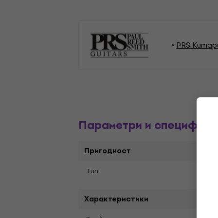
PRS Китар
Параметри и специфика
Пригодност
Doub
Tип
Характеристики