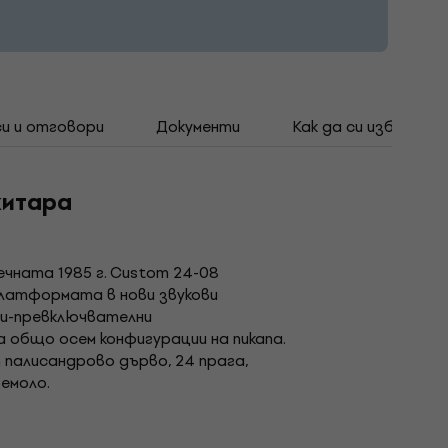
и и отговори
Документи
Как да си избереш 
китара
чната 1985 г. Custom 24-08
платформата в нови звукови
ни-превключвателни
 общо осем конфигурации на пикапа.
 палисандрово дърво, 24 прага,
ремоло.