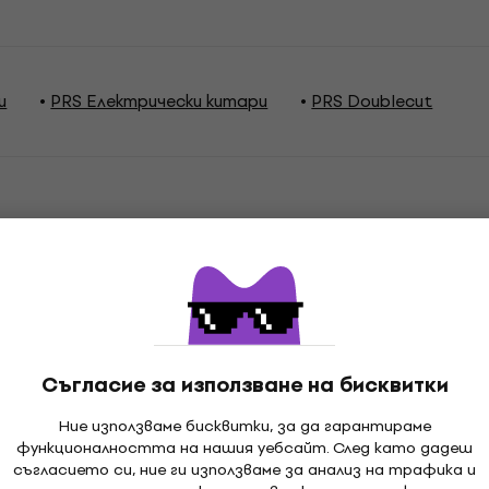
и
PRS Електрически китари
PRS Doublecut
ции
Съгласие за използване на бисквитки
lecut
Ние използваме бисквитки, за да гарантираме
функционалността на нашия уебсайт. След като дадеш
съгласието си, ние ги използваме за анализ на трафика и