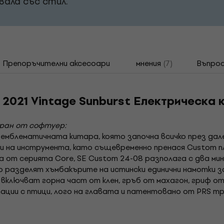
ала със стил.
Препоръчителни аксесоари
мнения
(7)
Въпрос
 2021 Vintage Sunburst Електрическа 
иран от софтуер:
 емблематичната китара, която започна всичко през дале
ии на инструмента, като същевременно пренася Custom 
 от серията Core, SE Custom 24-08 разполага с два ми
 разделят хъмбакърите на истински единични намотки за
включват горна част от клен, гръб от махагон, гриф от
тации с птици, лого на главата и патентовано от PRS т