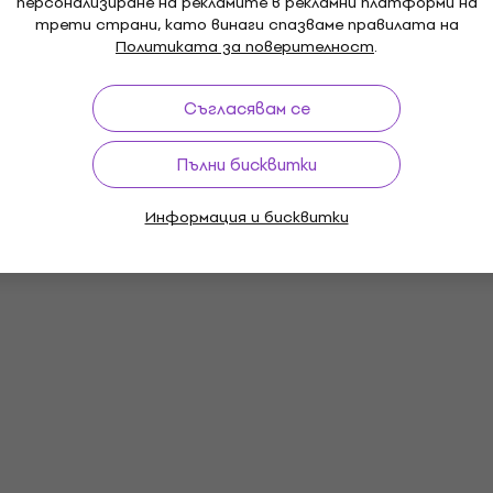
персонализиране на рекламите в рекламни платформи на
трети страни, като винаги спазваме правилата на
Политиката за поверителност
.
Съгласявам се
Пълни бисквитки
Информация и бисквитки