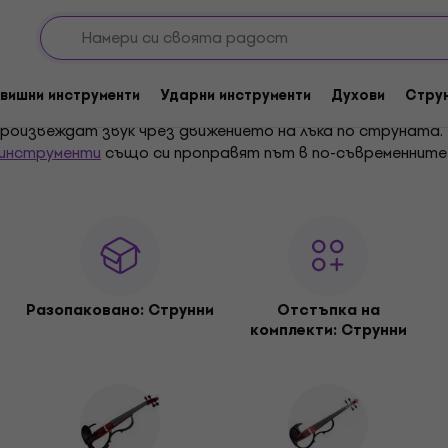
вишни инструменти
Ударни инструменти
Духови
Стру
оизвеждат звук чрез движението на лъка по струната. 
 инструменти
също си проправят път в по-съвременните 
са броят на струните, формата, настройката и начинът 
и представим поотделно и ще ти помогнем да направиш с
 Днес познаваме
акустичните
и
електрическите цигулки
. 
 джаз. Като допълнение предлагаме и
аксесоари за цигулк
н на цигулката, и следователно е много подобна на нея.
ектрическата виола
се използва главно в популярната м
Разопакованo: Струнни
Отстъпка на
ума violoncello, която означава „малка басова виола“. И
комплекти: Струнни
 Има най-дълбокия звук от семейството на цигулките, в 
ческото виолончело
става все по-популярно. Не забравя
 се не само в оркестри, но и в рокабили, джаз и фолк. П
нтрабаси
,
електрически контрабаси
и
аксесоари за конт