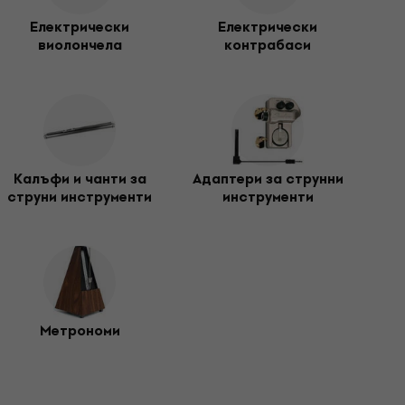
ти по време на път. Имаме също и
пикапи за
Електрически
Електрически
виолончела
контрабаси
Калъфи и чанти за
Адаптери за струнни
струни инструменти
инструменти
Метрономи