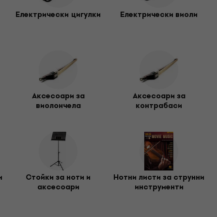
струменти
– идеални за предпазване на твоите инструмен
звука на сцената или в студиото.
Електрически цигулки
Електрически виоли
Аксесоари за
Аксесоари за
виолончела
контрабаси
и
Стойки за ноти и
Нотни листи за струнни
аксесоари
инструменти