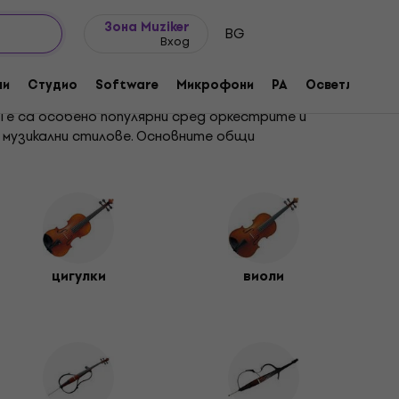
Идеи за подарък
FAQ
Muziker Блог
Зона Muziker
BG
Вход
ни
Студио
Software
Микрофони
PA
Осветление
Те са особено популярни сред оркестрите и
музикални стилове. Основните общи
на свирене. Тези инструменти включват главно
воя избор.
Електрическите цигулки се използват главно извън
а
.
 За разлика от цигулката обаче тя е настроена с
узика. Предлагат се и
аксесоари за виола
.
цигулки
виоли
зползва се най-вече в класическата музика като
някои отношения наподобяващ човешкия глас. В
й
аксесоарите за виолончело
.
оради размера си изисква повече сила и
рабаси
.