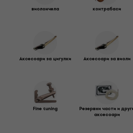
Предлагаме също
чанти и калъфи за струнни ин
струнни инструменти
за перфектно предаване на 
виолончела
контрабаси
Аксесоари за цигулки
Аксесоари за виоли
Fine tuning
Резервни части и друг
аксесоари