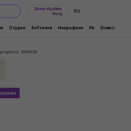
Идеи за подарък
FAQ
Muziker Блог
Зона Muziker
BG
Вход
soid Foam 50x50 Dark Grey
ни
Студио
Software
Микрофони
PA
Осветление
от пяна
продукта:
1005035
Приложи