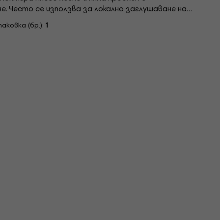
е. Често се използва за локално заглушаване на
ване на интериора на високоговорители или
аковка (бр.):
1