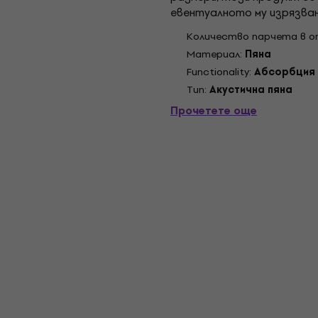
евентуалното му изрязван
устройства или за облицо
Kоличество парчета в оп
субуфери....
Материал:
Пяна
Functionality:
Абсорбция
Tип:
Акустична пяна
Прочетете още