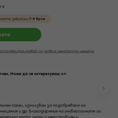
9 €
огато закупиш
7-9 броя
ката
зи
Сравни
Докладвай по-добра цена
Запази цената
тиви. Може да се интересуваш от:
тичен панел, използван за подобряване на
омещения и др. Благодарение на универсалните си
монтира много лесно и няма проблем с