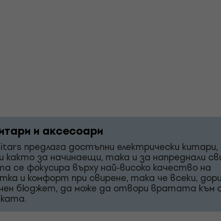
итари и аксесоари
itars предлага достъпни електрически китари,
и както за начинаещи, така и за напреднали св
а се фокусира върху най-високо качество на
тка и комфорт при свирене, така че всеки, дори
чен бюджет, да може да отвори вратата към
иката.