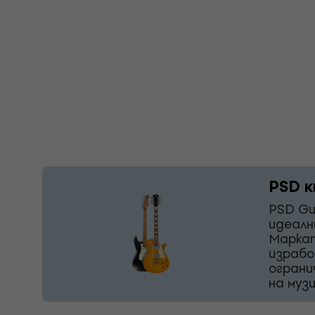
PSD к
PSD Gu
идеалн
Маркат
израбо
ограни
на муз