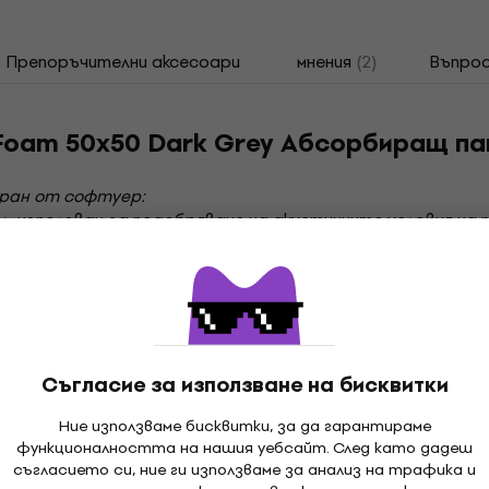
Препоръчителни аксесоари
мнения
(2)
Въпрос
 Foam 50x50 Dark Grey Абсорбиращ па
иран от софтуер:
л, използван за подобряване на акустичните условия на 
дукт се монтира много лесно и няма проблем с евентуалн
 устройства или за облицоване на интериора на високог
ентата.
 автомобилната индустрия, където помага за потискане на 
иран от вентилационни системи или промишлени машини.
Съгласие за използване на бисквитки
Ние използваме бисквитки, за да гарантираме
функционалността на нашия уебсайт. След като дадеш
съгласието си, ние ги използваме за анализ на трафика и