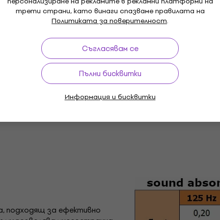
персонализиране на рекламите в рекламни платформи на
трети страни, като винаги спазваме правилата на
Политиката за поверителност
.
Размери
Съгласявам се
Този продукт е с размери 50 x 50 x
Пълни бисквитки
Информация и бисквитки
а, подходящ за ефективно