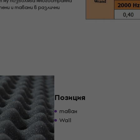
ът му позволява многостранна
ени и тавани в различни
Позиция
таван
Wall