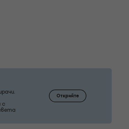
ирачи.
Открийте
 с
 света