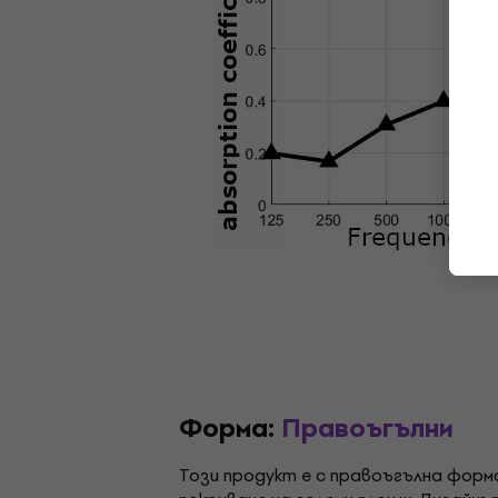
Форма:
Правоъгълни
Този продукт е с правоъгълна форм