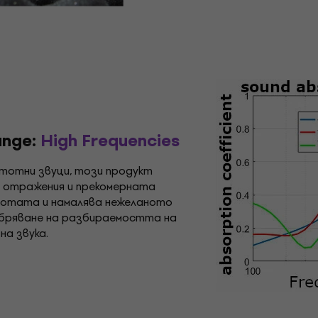
ange:
High Frequencies
тотни звуци, този продукт
 отражения и прекомерната
снотата и намалява нежеланото
добряване на разбираемостта на
на звука.