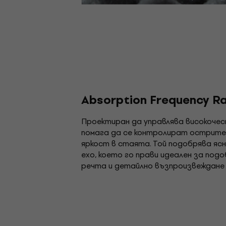
Absorption Frequency R
Проектиран да управлява високочес
помага да се контролират острите
яркост в стаята. Той подобрява я
ехо, което го прави идеален за по
речта и детайлно възпроизвеждане 