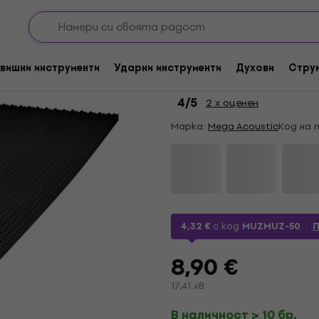
ни елементи
Акустични панели
Aбсорбиращи панели пяна
За количество отстъпка
Mega Acoustic Sinu
вишни инструменти
Ударни инструменти
Духови
Стру
Абсорбиращ панел 
4
/5
2 x оценен
Марка:
Mega Acoustic
Код на 
4,32 €
с код
MUZMUZ-50
8,90 €
17,41 лв
В наличност > 10 бр.