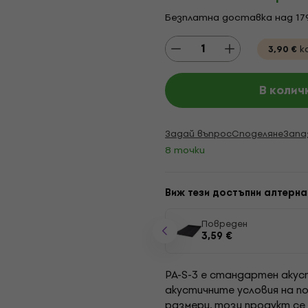
Безплатна доставка над 17
3,90 €
к
В колич
Задай въпрос
Споделяне
Запа
8 точки
Виж тези достъпни алтерна
Повреден
3,59 €
PA-S-3 е стандартен акус
акустичните условия на п
размери, този продукт се 