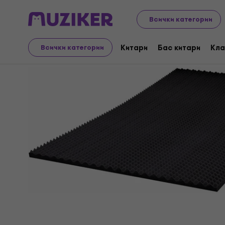
Музикални инструменти
Студио
Студио акустич
Всички категории
Китари
Бас китари
Кла
Всички категории