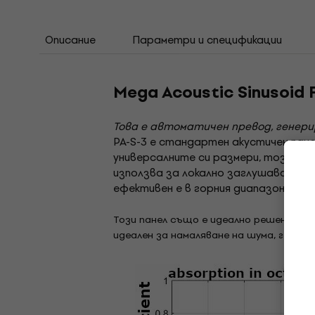
Описание
Параметри и спецификации
Mega Acoustic Sinusoid
Това е автоматичен превод, генер
PA-S-3 е стандартен акустичен пане
универсалните си размери, този про
използва за локално заглушаване на
ефективен е в горния диапазон на л
Този панел също е идеално решение в
идеален за намаляване на шума, генер