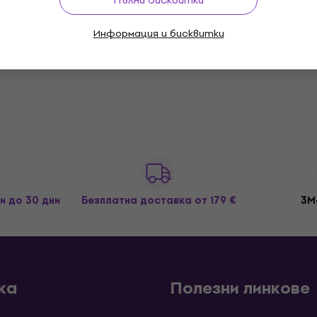
Информация и бисквитки
и до 30 дни
Безплатна доставка
от 179 €
3M
ка
Полезни линкове