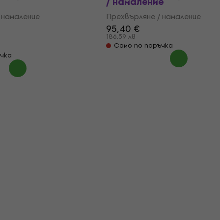
/ намаление
 намаление
Прехвърляне / намаление
95,40 €
186,59 лв
Само по поръчка
чка