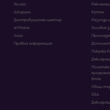
За нас
Рекламац
Шоуруми
Kупони
Дистрибуционен център
Разходи 
Affiliate
Условия 
Лого
Проследя
Правна информация
Допълнит
Покупка 
Декларац
Политика
програма
Smile
Общи тър
DSA
Декларац