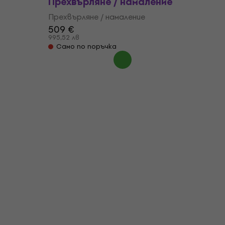
Прехвърляне / намаление
Прехвърляне / намаление
509 €
995,52 лв
Само по поръчка