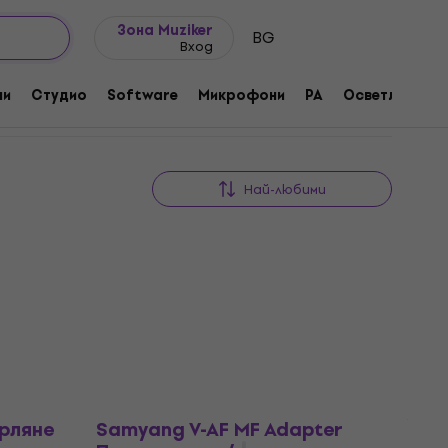
Идеи за подарък
FAQ
Muziker Блог
Зона Muziker
BG
Вход
ни
Студио
Software
Микрофони
PA
Осветление
Най-любими
ърляне
Samyang V-AF MF Adapter