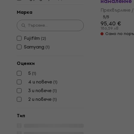
намаление
Прехвърляне /
Марка
5
/5
95,40 €
186,59 лв
Само по поръ
Fujifilm
(
2
)
Samyang
(
1
)
Оценки
5
(
1
)
4 и повече
(
1
)
3 и повече
(
1
)
2 и повече
(
1
)
Tип