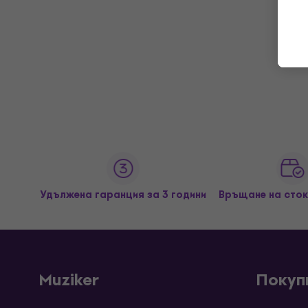
Удължена гаранция за 3 години
Връщане на сток
Muziker
Покуп