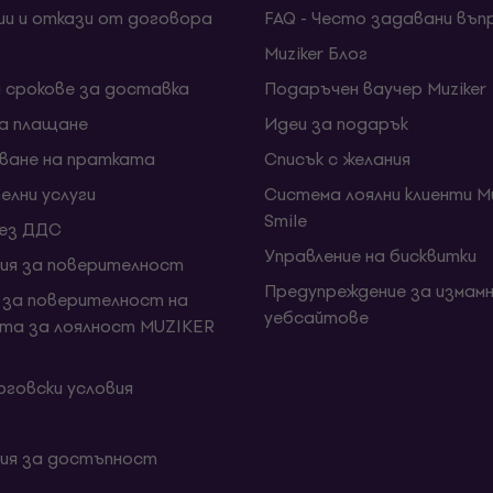
ии и откази от договора
FAQ - Често задавани въп
Muziker Блог
и срокове за доставка
Подаръчен ваучер Muziker
за плащане
Идеи за подарък
ване на пратката
Списък с желания
елни услуги
Система лоялни клиенти Mu
Smile
без ДДС
Управление на бисквитки
ия за поверителност
Предупреждение за измамн
 за поверителност на
уебсайтове
та за лоялност MUZIKER
говски условия
ия за достъпност