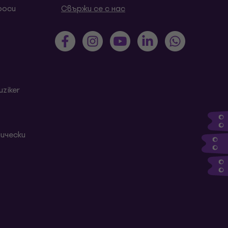
роси
Свържи се с нас
ziker
ически