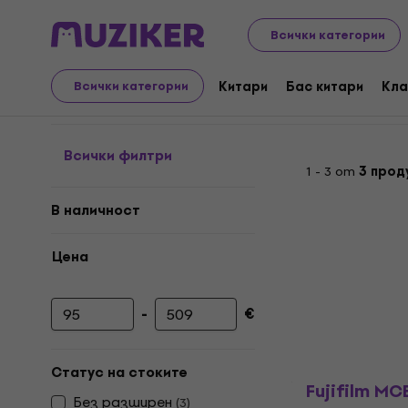
Аудио Видео Техника
Фото & видео
Аксесоари за
Всички категории
Адаптери и редуктори 
Китари
Бас китари
Кла
Всички категории
Всички филтри
1 - 3 от
3 прод
В наличност
Цена
-
€
Минимална цена
Максимална цена
Статус на стоките
Fujifilm MC
Без pазширен
(
3
)