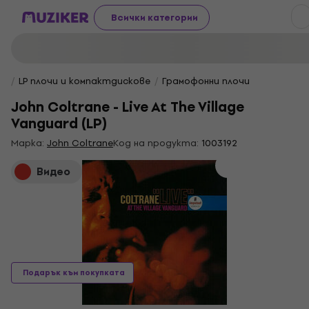
Всички категории
LP плочи и компактдискове
Грамофонни плочи
John Coltrane - Live At The Village
Vanguard (LP)
Марка:
John Coltrane
Код на продукта:
1003192
Видео
Подарък към покупката