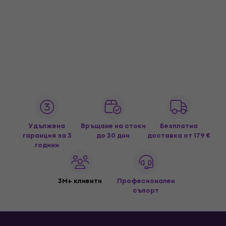
Удължена
Връщане на стоки
Безплатна
гаранция за 3
до 30 дни
доставка
от 179 €
години
3M+ клиенти
Професионален
съпорт