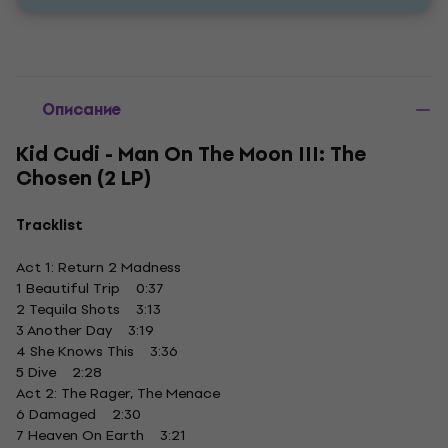
Описание
Kid Cudi - Man On The Moon III: The
Chosen (2 LP)
Tracklist
Act 1: Return 2 Madness
1 Beautiful Trip 0:37
2 Tequila Shots 3:13
3 Another Day 3:19
4 She Knows This 3:36
5 Dive 2:28
Act 2: The Rager, The Menace
6 Damaged 2:30
7 Heaven On Earth 3:21