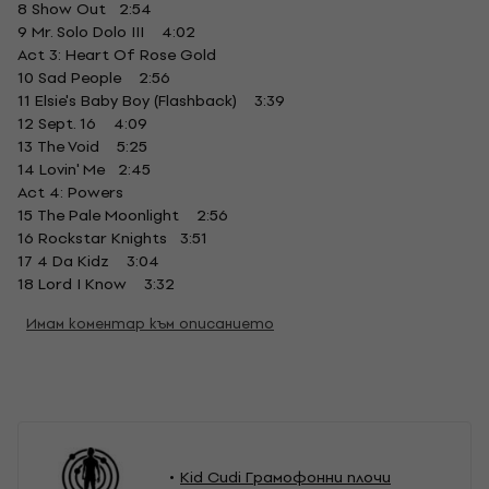
8 Show Out 2:54
9 Mr. Solo Dolo III 4:02
Act 3: Heart Of Rose Gold
10 Sad People 2:56
11 Elsie's Baby Boy (Flashback) 3:39
12 Sept. 16 4:09
13 The Void 5:25
14 Lovin' Me 2:45
Act 4: Powers
15 The Pale Moonlight 2:56
16 Rockstar Knights 3:51
17 4 Da Kidz 3:04
18 Lord I Know 3:32
Имам коментар към описанието
Kid Cudi Грамофонни плочи