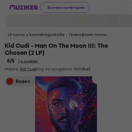
Всички категории
LP плочи и компактдискове
Грамофонни плочи
Kid Cudi - Man On The Moon III: The
Chosen (2 LP)
5
/5
1 x оценен
Марка:
Kid Cudi
Код на продукта:
1002845
Видео