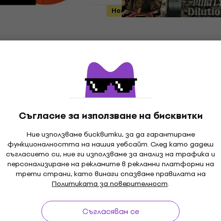
Ново
- Paracosm
Defecation - Purity Dilu
oured) (LP)
(Reissue) (LP)
лоча
Грамофонна плоча
34,50 €
67,48 лв
В наличност
Съгласие за използване на бисквитки
Ние използваме бисквитки, за да гарантираме
Ново
функционалността на нашия уебсайт. След като дадеш
ymphonique
Mekong Delta - Dances 
съгласието си, ние ги използваме за анализ на трафика и
180 g) (2 LP)
Death (And Other Walki
персонализиране на рекламите в рекламни платформи на
Shadows) (Orange Marb
трети страни, като винаги спазваме правилата на
лоча
Coloured) (LP)
Политиката за поверителност
.
- 18 %
Грамофонна плоча
5
/5
Съгласявам се
40,70 €