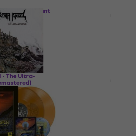
LIMITED EDITION
e Horizon - Count
In Flames - The Jester R
ngs | Repented
(Transparent Yellow Col
c) (LP)
(LP)
лоча
Грамофонна плоча
24,90 €
29,90 €
- 17 %
48,70 лв
В наличност
ON
LIMITED EDITION
 - The Ultra-
Black Sabbath - The Sev
Remastered)
Day (Indie Exclusive) (Li
oloured) (LP)
Edition) (Coloured) (LP)
лоча
Грамофонна плоча
25,40 €
49,68 лв
В наличност