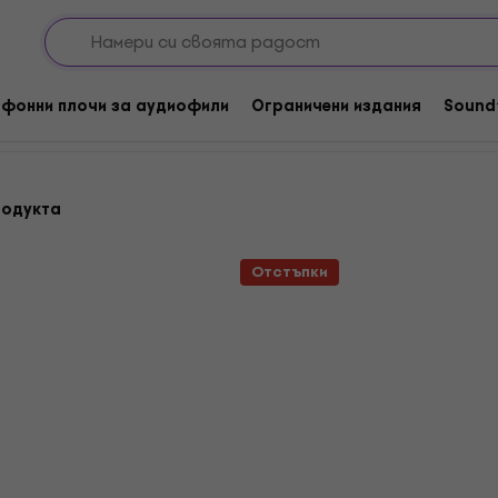
Грамофонни плочи
Най-новите продукти: Metal / Heavy Rock
Грамофонни плочи - Metal 
фонни плочи за аудиофили
Ограничени издания
Sound
родукта
Отстъпки