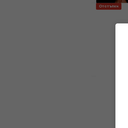
Отстъпки
Absolutely 
(Orange Col
Грамофонна п
32,50 €
36 €
63,56 лв
В наличност
Ново
Voïvod - S
(Gatefold) (
Грамофонна п
33,70 €
41 €
65,91 лв
В наличност