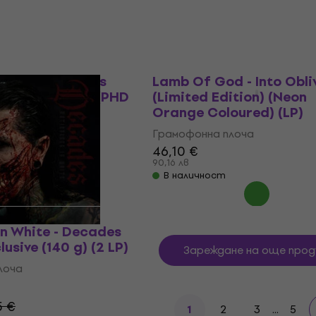
В наличност
 The Fathomless
Lamb Of God - Into Obli
ear Coloured) (PHD
(Limited Edition) (Neon
LP)
Orange Coloured) (LP)
лоча
Грамофонна плоча
46,10 €
90,16 лв
0 €
В наличност
In White - Decades
lusive (140 g) (2 LP)
Зареждане на още прод
лоча
5 €
2
3
...
5
1