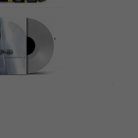
Ново
tation - All Gates
Devin Townsend - The M
) (Limited Edition)
(Limited Edition) (Gatef
 (Transparent
(180 g) (2 LP)
ured) (180 g) (2 LP
Грамофонна плоча
33,70 €
37,80 €
65,91 лв
лоча
В наличност
Ново
Alternative 4
Black Sabbath - Seventh
Clear Coloured) (LP)
(Remastered) (LP)
лоча
Грамофонна плоча
31,80 €
35,90 €
62,20 лв
В наличност
LIMITED EDITION