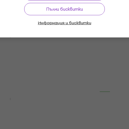
79,60 лв
Пълни бисквитки
В наличност
Информация и бисквитки
Ново
- Soulside Journey
Dry Kill Logic - The Dark
ured) (PHD
Of Nonsense (Reissue)
LP)
(Remastered) (25th
Anniversary Edition) (Mi
лоча
Clear Coloured) (2 LP)
Грамофонна плоча
51,50 €
54,30 €
100,73 лв
В наличност
LIMITED EDITION
ver - Into The Maw
Candlemass - Epicus D
Red/Black
Metallicus (Reissue) (Cl
LP)
Coloured) (LP)
лоча
Грамофонна плоча
37,50 €
40,80 €
73,34 лв