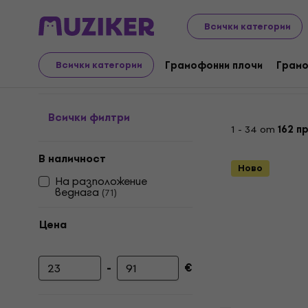
LP плочи и компактдискове
Най-новите продукти: 
Всички категории
Най-новите продукти: 
Грамофонни плочи
Грамо
Всички категории
Всички филтри
1 - 34 от
162 п
В наличност
Ново
На разположение
веднага
(
71
)
Цена
-
€
Минимална цена
Максимална цена