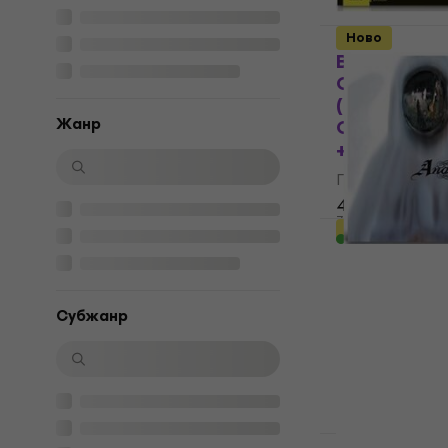
Ново
Blood Incan
Open (O.S.T.
(Gatefold)
Жанр
Orange Colo
+ Blu-Ray)
Грамофонна п
40,50 €
79,21 лв
Ново
В наличност
Anathema - 
(Reissue) (
Грамофонна п
Субжанр
46 €
89,97 лв
В наличност
Ново