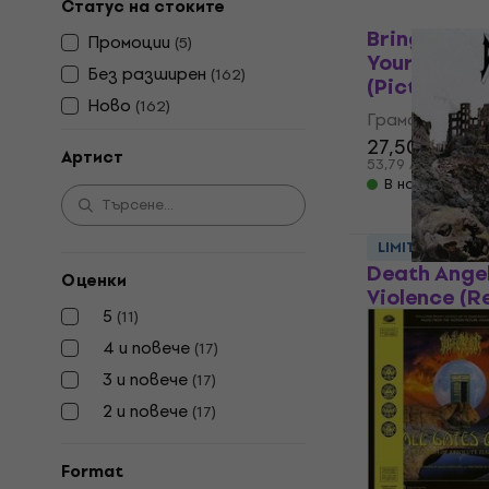
Статус на стоките
Ново
Bring Me Th
Промоции
(
5
)
Your Blessi
Без pазширен
(
162
)
(Picture Dis
Ново
(
162
)
Грамофонна п
27,50 €
Артист
53,79 лв
В наличност
LIMITED EDITI
Death Angel
Оценки
Violence (
5
(
11
)
(Reissue) (C
4 и повече
(
17
)
Грамофонна п
3 и повече
51,90 €
(
17
)
101,51 лв
2 и повече
(
17
)
В наличност
Format