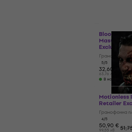
В наличност
Ново
Bloodbath -
Mastery (Cl
Exclusive) (
Грамофонна п
5
/5
32,60 €
34,4
63,76 лв
В наличност
Motionless 
Retailer Exc
Грамофонна п
4
/5
50,90 €
51,7
99,55 лв