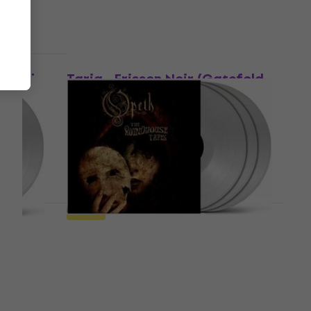
Отстъпки
er Side
Tarja - Frisson Noir (Gatefold
Sleeve) (180 g) (2 LP)
Грамофонна плоча
lky
48,60 €
51,90 €
95,05 лв
В наличност
Ново
oomicus
Opeth - The Roundhouse Tapes
ear
(Reissue) (Clear Coloured) (3
LP)
Грамофонна плоча
56,70 €
63,60 €
- 11 %
110,90 лв