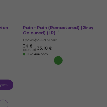
В наличност
vion
Pain - Pain (Remastered) (Grey
Coloured) (LP)
Грамофонна плоча
34 €
35,10 €
66,50 лв
В наличност
укти