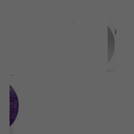
Ново
oth
Tarja - Frisson Noir (Limited
old)
Edition) (Gatefold Sleeve)
(Purple Coloured) (180 g) (2 LP)
Грамофонна плоча
50,10 €
56,90 €
- 12 %
97,99 лв
В наличност
Ново
 Star
Katatonia - Viva Emptiness
(Reissue) (Clear Coloured) (LP)
Грамофонна плоча
36,60 €
40,30 €
71,58 лв
В наличност
Ново