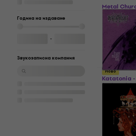
Metal Churc
(140 g) (LP)
Година на издаване
Грамофонна п
33,30 €
65,13 лв
-
В наличност
Звукозаписна компания
Ново
Katatonia -
(Reissue) (
Грамофонна п
39,50 €
77,26 лв
В наличност