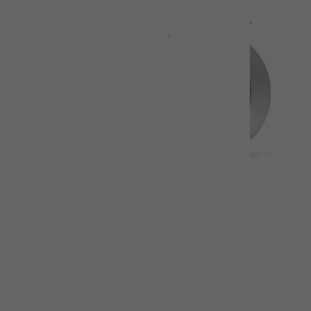
Ново
ace
Drowning Pool - Sinner (25th
oured)
Anniversary/Limited Edition)
(Sea Blue Smoke Coloured) (LP)
Грамофонна плоча
41,50 €
81,17 лв
В наличност
Отстъпки
eneth
Opeth - Still Life (Reissue)
mited
(Clear Coloured) (2 LP)
Грамофонна плоча
41,10 €
45,90 €
80,38 лв
В наличност