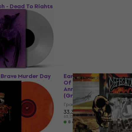
h - Dead To Rights
Fallujah - Xenotaph (Gat
(Crystal Clear/Purple M
Coloured) (LP)
лоча
Грамофонна плоча
29,90 €
32 €
58,48 лв
В наличност
Ново
 Brave Murder Day
Earth - Pentastar: In The
Clear Coloured) (LP)
Of Demons (30th
Anniversary/Limited Edi
лоча
(Green Coloured) (LP)
Грамофонна плоча
33,30 €
65,13 лв
В наличност