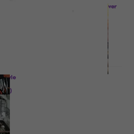
efold)
Dance Gavin Dance - Whatever
arble
I Say Is Royal Ocean (20th
Anniversary Edition) (LP)
Грамофонна плоча
27,20 €
29,50 €
53,20 лв
В наличност
Ново
 Style
Mekong Delta - Dances Of
Death (And Other Walking
tion)
Shadows) (LP)
Грамофонна плоча
5
/5
42,70 €
83,51 лв
В наличност