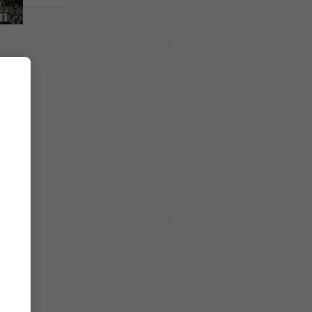
Ново
tion
In Flames - The Jester Race
(Crystal Clear Coloured) (LP +
10" EP)
Грамофонна плоча
5
/5
44,50 €
47,20 €
87,03 лв
В наличност
Ново
Of
Periphery - A Pale White Dot
ng
(Marble Coloured) (2 LP)
le
Грамофонна плоча
54,90 €
57,60 €
107,38 лв
В наличност