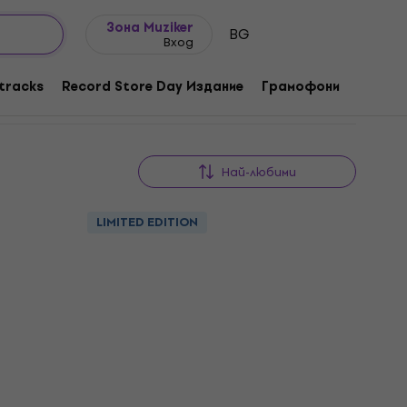
Идеи за подарък
FAQ
Muziker Блог
Зона Muziker
BG
Вход
/ Heavy Rock
tracks
Record Store Day Издание
Грамофони
Музика
Най-любими
LIMITED EDITION