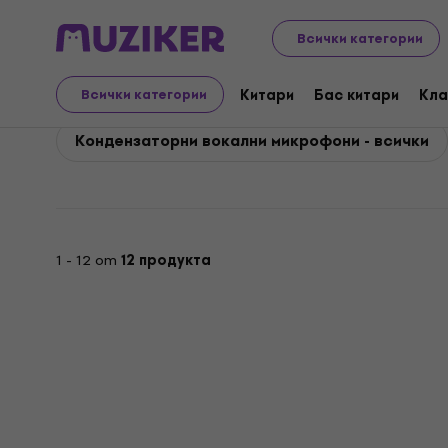
Shure
Микрофони
Кондензаторни микрофони
Sh
Всички категории
Shure Кондензаторни 
Китари
Бас китари
Кла
Всички категории
Кондензаторни вокални микрофони - всички
1 - 12 от
12 продукта