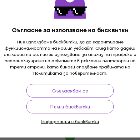
Shure BETA87C SET Кондензаторен
Отстъпки
вокален микрофон
Кондензаторен вокален микрофон
Съгласие за използване на бисквитки
4,4
/5
385 €
Ние използваме бисквитки, за да гарантираме
752,99 лв
функционалността на нашия уебсайт. След като дадеш
В наличност
съгласието си, ние ги използваме за анализ на трафика и
персонализиране на рекламите в рекламни платформи на
трети страни, като винаги спазваме правилата на
Политиката за поверителност
.
Shure SM4-KIT Кондензаторен вокален
Съгласявам се
микрофон
Кондензаторен вокален микрофон
Пълни бисквитки
5
/5
275 €
290,93 €
- 5 %
Информация и бисквитки
537,85 лв
На склад при доставчика