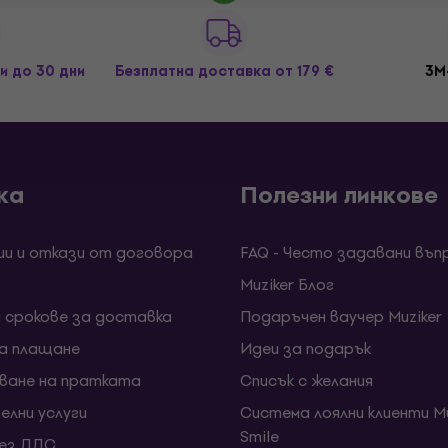
и до 30 дни
Безплатна доставка
от 179 €
3M
ка
Полезни линкове
ии и откази от договора
FAQ - Често задавани въп
Muziker Блог
и срокове за доставка
Подаръчен ваучер Muziker
за плащане
Идеи за подарък
ване на пратката
Списък с желания
елни услуги
Система лоялни клиенти Mu
Smile
без ДДС