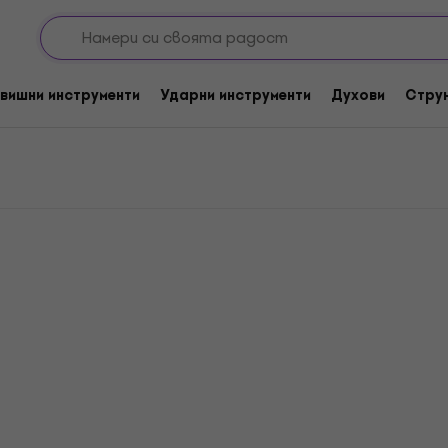
ure Кондензаторни вокални микрофони
вокални микрофони
вишни инструменти
Ударни инструменти
Духови
Стру