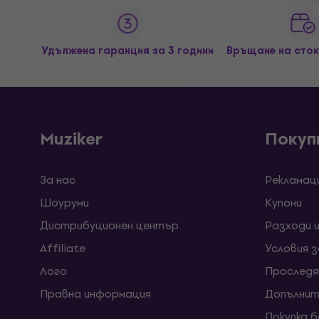
Удължена гаранция за 3 години
Връщане на сток
Muziker
Покуп
За нас
Рекламац
Шоуруми
Kупони
Дистрибуционен център
Разходи 
Affiliate
Условия 
Лого
Проследя
Правна информация
Допълнит
Покупка 