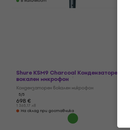
В наличност
Shure BETA 87C Кондензаторен вокален
микрофон (Като ново)
Кондензаторен вокален микрофон
313 €
327 €
- 4 %
612,17 лв
В наличност
Shure KSM9 Charcoal Кондензаторен
вокален микрофон
Кондензаторен вокален микрофон
5
/5
698 €
1 365,17 лв
На склад при доставчика