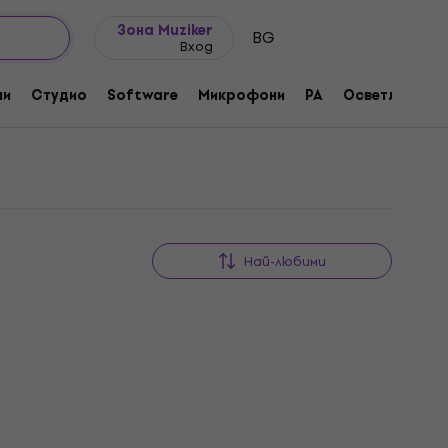
Идеи за подарък
FAQ
Muziker Блог
Зона Muziker
BG
Вход
ни
Студио
Software
Микрофони
PA
Осветление
Най-любими
HAPPY HOUR