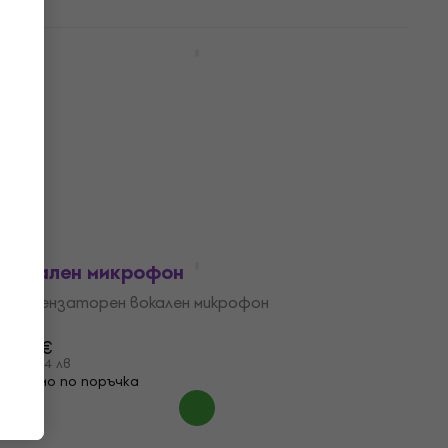
Shure SM86 SET Кондензаторен вокален
микрофон
Кондензаторен вокален микрофон
4,5
/5
215 €
420,50 лв
В наличност
Shure KSM9-B SET Кондензаторен
вокален микрофон
Кондензаторен вокален микрофон
5
/5
744 €
1 455,14 лв
Само по поръчка