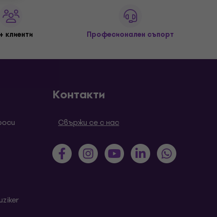
+ клиенти
Професионален съпорт
Контакти
роси
Свържи се с нас
ziker