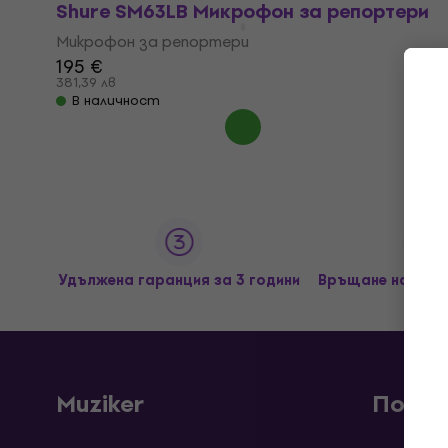
Shure SM63LB Микрофон за репортери
Микрофон за репортери
195 €
381,39 лв
В наличност
Удължена гаранция за 3 години
Връщане на сток
Muziker
Покуп