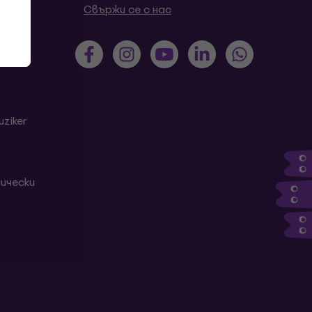
роси
Свържи се с нас
ziker
ически