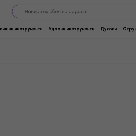
портери
вишни инструменти
Ударни инструменти
Духови
Стру