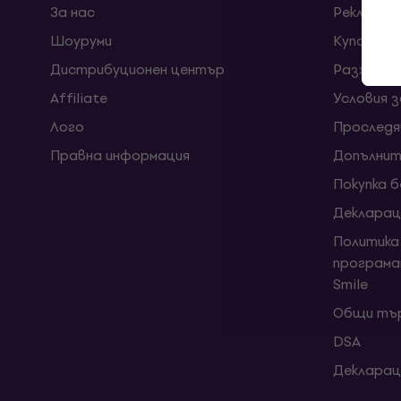
За нас
Рекламац
Шоуруми
Kупони
Дистрибуционен център
Разходи 
Affiliate
Условия 
Лого
Проследя
Правна информация
Допълнит
Покупка 
Декларац
Политика
програма
Smile
Общи тър
DSA
Декларац