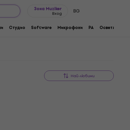
Идеи за подарък
FAQ
Muziker Блог
Зона Muziker
BG
Вход
ни
Студио
Software
Микрофони
PA
Осветление
Най-любими