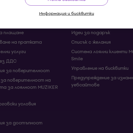
ии и откази от договора
FAQ - Често задавани въп
Muziker Блог
Информация и бисквитки
и срокове за доставка
Подаръчен ваучер Muziker
за плащане
Идеи за подарък
ване на пратката
Списък с желания
елни услуги
Система лоялни клиенти Mu
Smile
без ДДС
Управление на бисквитки
ия за поверителност
Предупреждение за измамн
 за поверителност на
уебсайтове
та за лоялност MUZIKER
говски условия
ия за достъпност