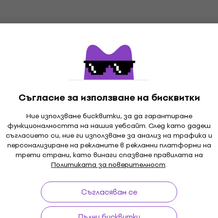
Съгласие за използване на бисквитки
Ние използваме бисквитки, за да гарантираме
функционалността на нашия уебсайт. След като дадеш
съгласието си, ние ги използваме за анализ на трафика и
и до 30 дни
Безплатна доставка
от 179 €
3M
персонализиране на рекламите в рекламни платформи на
трети страни, като винаги спазваме правилата на
Политиката за поверителност
.
Съгласявам се
ка
Полезни линкове
Пълни бисквитки