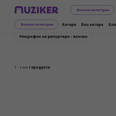
Shure
Микрофони
Shure Микрофон за репортери
Всички категории
Shure Микрофон за ре
Китари
Бас китари
Кла
Всички категории
Микрофон за репортери - всички
1 - 1 от
1 продукта