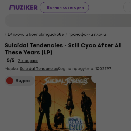
Всички категории
LP плочи и компактдискове
Грамофонни плочи
Suicidal Tendencies - Still Cyco After All
These Years (LP)
5
/5
2 x оценен
Марка:
Suicidal Tendencies
Код на продукта:
1002797
Видео