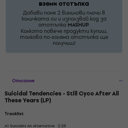
вземи отстъпка
Добави поне 2 винилови плочи в
количката си и използвай код за
отстъпка
MASHUP
.
Колкото повече продукти купиш,
толкова по-голяма отстъпка ще
получиш!
Описание
Suicidal Tendencies - Still Cyco After All
These Years (LP)
Tracklist
A1 Suicide's An Alternative 2:25