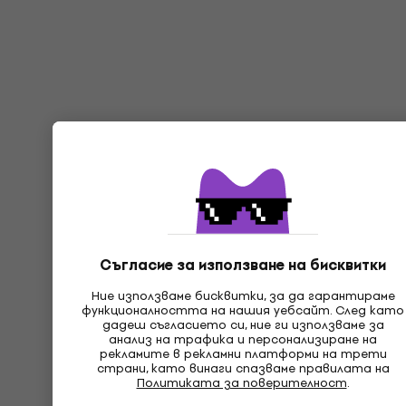
Съгласие за използване на бисквитки
Ние използваме бисквитки, за да гарантираме
функционалността на нашия уебсайт. След като
дадеш съгласието си, ние ги използваме за
анализ на трафика и персонализиране на
рекламите в рекламни платформи на трети
страни, като винаги спазваме правилата на
Политиката за поверителност
.