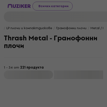
Всички категории
LP плочи и компактдискове
Грамофонни плочи
Metal / H
Thrash Metal - ‎Грамофонни
плочи
1 - 34 от
221 продукта
Филтриране