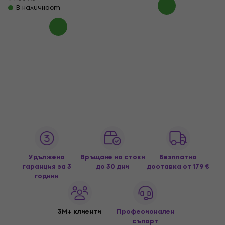
В наличност
Удължена
Връщане на стоки
Безплатна
гаранция за 3
до 30 дни
доставка
от 179 €
години
3M+ клиенти
Професионален
съпорт