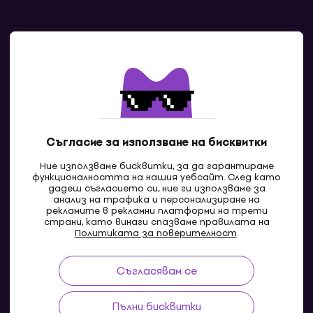
Контакти
Свържи се с нас
Съгласие за използване на бисквитки
Ние използваме бисквитки, за да гарантираме
функционалността на нашия уебсайт. След като
дадеш съгласието си, ние ги използваме за
анализ на трафика и персонализиране на
рекламите в рекламни платформи на трети
страни, като винаги спазваме правилата на
BG
Политиката за поверителност
.
Съгласявам се
Pazaruvaj - Надежден помощник за покупки
Пълни бисквитки