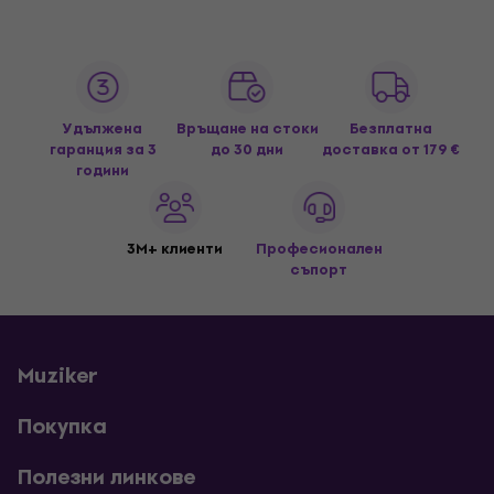
Удължена
Връщане на стоки
Безплатна
гаранция за 3
до 30 дни
доставка
от 179 €
години
3M+ клиенти
Професионален
съпорт
Muziker
Покупка
Полезни линкове