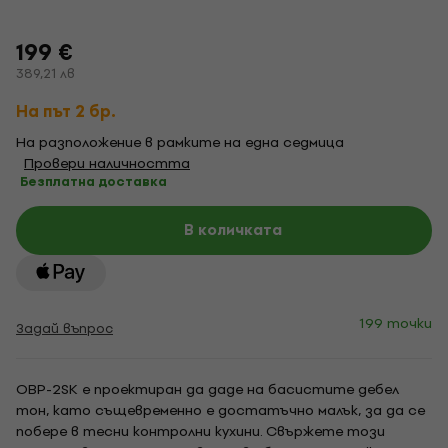
199 €
389,21 лв
На път 2 бр.
На разположение в рамките на една седмица
Провери наличността
Безплатна доставка
В количката
199 точки
Задай въпрос
OBP-2SK е проектиран да даде на басистите дебел
тон, като същевременно е достатъчно малък, за да се
побере в тесни контролни кухини. Свържете този