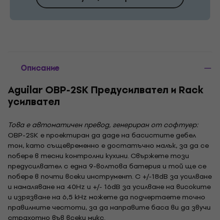
Описание
Aguilar OBP-2SK Предусилвател и Rack
усилвател
Това е автоматичен превод, генериран от софтуер:
OBP-2SK е проектиран да даде на басистите дебел
тон, като същевременно е достатъчно малък, за да се
побере в тесни контролни кухини. Свържете този
предусилвател с една 9-волтова батерия и той ще се
побере в почти всеки инструмент. С +/-18dB за усилване
и намаляване на 40Hz и +/- 16dB за усилване на високите
и изрязване на 6,5 kHz можете да подчертаете точно
правилните честоти, за да направите баса ви да звучи
страхотно във всеки микс.