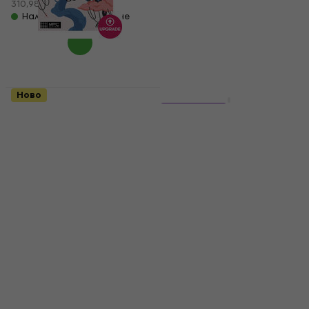
310,98 лв
Налично за изтегляне
Ново
Ново
Native Instruments
6 варианта
Sway MPC Edition
iZotope RX Post
(Дигитален продукт)
Production Suite 9:
CRG from RX 11 Adv
Update / Upgrade /
Expansion
Update / Upgrade /
28,50 €
Expansion
55,74 лв
389 €
Налично за изтегляне
760,82 лв
Налично за изтегляне