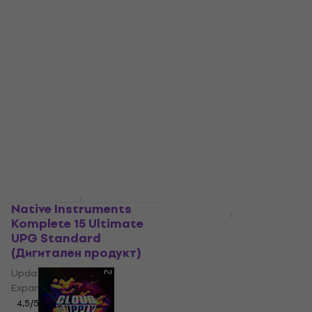
Native Instruments
7 варианта
TRAKTOR PRO 4
iZotope RX 12
UPGRADE FROM
Standard: Update
TRATKTOR PRO 3
from RX 10 Standard
Update / Upgrade /
Update / Upgrade /
Expansion
Expansion
126 €
3,7
/5
59,50 €
246,43 лв
Налично за изтегляне
116,37 лв
Налично за изтегляне
Native Instruments
Ново
Komplete 15 Ultimate
Roland RD-2000 EX
UPG Standard
Upgrade (Дигитален
(Дигитален продукт)
продукт)
Update / Upgrade /
Update / Upgrade /
Expansion
Expansion
4,5
/5
207 €