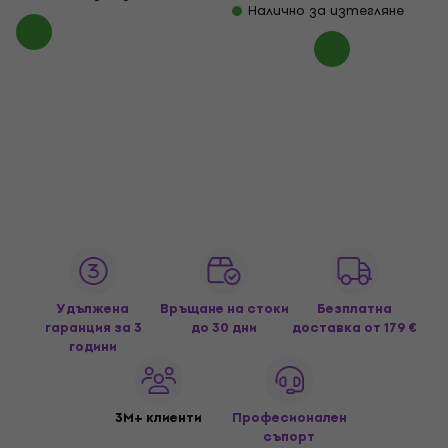
Налично за изтегляне
Удължена
Връщане на стоки
Безплатна
гаранция за 3
до 30 дни
доставка
от 179 €
години
3M+ клиенти
Професионален
съпорт