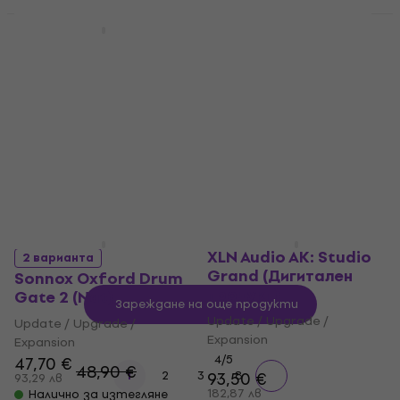
Налично за изтегляне
Roland FANTOM EX
Upgrade (Дигитален
AIR Music Tech Urban
продукт)
Heat - Fabric XL
(Дигитален продукт)
Update / Upgrade /
Expansion
Update / Upgrade /
207 €
Expansion
404,86 лв
24,60 €
25,60 €
Налично за изтегляне
48,11 лв
Налично за изтегляне
XLN Audio AK: Studio
2 варианта
Grand (Дигитален
Sonnox Oxford Drum
продукт)
Gate 2 (Nat)
Зареждане на още продукти
Update / Upgrade /
Update / Upgrade /
Expansion
Expansion
4
/5
47,70 €
48,90 €
...
1
2
3
93,50 €
8
93,29 лв
182,87 лв
Налично за изтегляне