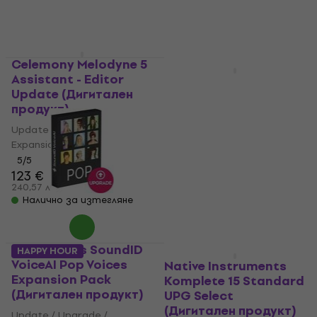
Налично за изтегляне
56,33 лв
Налично за изтегляне
Celemony Melodyne 5
HAPPY HOUR
Assistant - Editor
AVID Pro Tools Studio
Update (Дигитален
Perpetual Upgrade
продукт)
(Дигитален продукт)
Update / Upgrade /
Update / Upgrade /
Expansion
Expansion
5
/5
5
/5
123 €
213 €
240,57 лв
416,59 лв
Налично за изтегляне
Налично за изтегляне
Sonarworks SoundID
HAPPY HOUR
HAPPY HOUR
VoiceAI Pop Voices
Native Instruments
Expansion Pack
Komplete 15 Standard
(Дигитален продукт)
UPG Select
(Дигитален продукт)
Update / Upgrade /