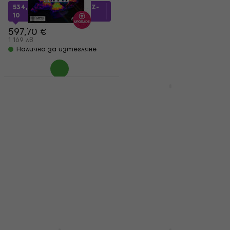
404,86 лв
534,62 €
с код
MUZMUZ-
Налично за изтегляне
10
597,70 €
1 169 лв
Налично за изтегляне
Native Instruments
Cloud Supply MPC
8 варианта
Edition (Дигитален
iZotope MPS 9: UPD
продукт)
from Mix & Master
Bundle Advanced
Update / Upgrade /
Expansion
Update / Upgrade /
28,80 €
Expansion
56,33 лв
220 €
Налично за изтегляне
430,28 лв
Налично за изтегляне