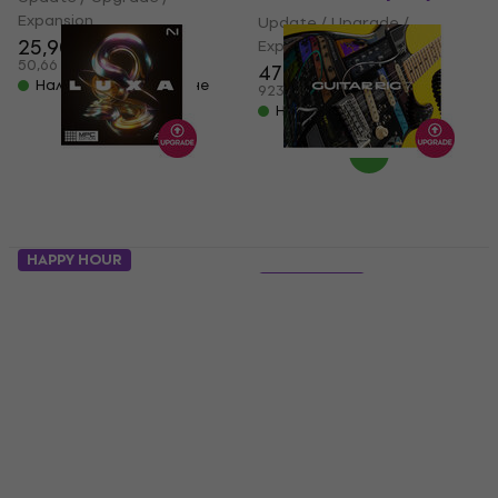
Expansion
Update / Upgrade /
25,90 €
Expansion
50,66 лв
472 €
479 €
Налично за изтегляне
923,15 лв
Налично за изтегляне
HAPPY HOUR
Native Instruments
3 варианта
Luxa MPC Edition
Native Instruments
(Дигитален продукт)
GUITAR RIG 7 PRO
UPGRADE from LE
Update / Upgrade /
Expansion
Update / Upgrade /
28,10 €
Expansion
54,96 лв
4,2
/5
Налично за изтегляне
96,90 €
189,52 лв