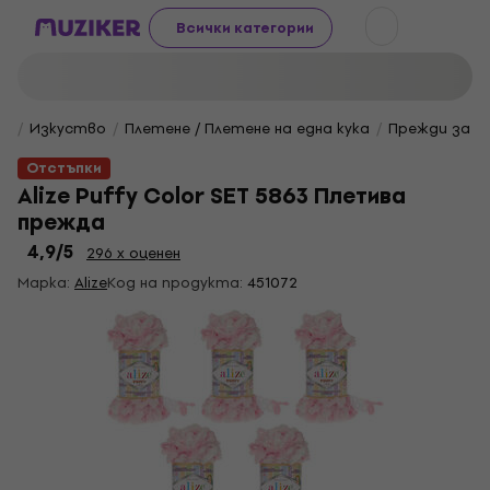
Всички категории
Изкуство
Плетене / Плетене на една кука
Прежди за п
Отстъпки
Alize Puffy Color SET 5863 Плетива
прежда
4,9
/5
296 x оценен
Марка:
Alize
Код на продукта:
451072