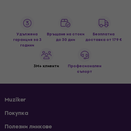
Удължена
Връщане на стоки
Безплатна
гаранция за 3
до 30 дни
доставка
от 179 €
години
3M+ клиенти
Професионален
съпорт
Muziker
Покупка
Полезни линкове