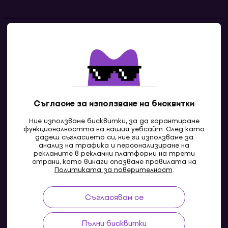
Контакти
Свържи се с нас
Съгласие за използване на бисквитки
Ние използваме бисквитки, за да гарантираме
функционалността на нашия уебсайт. След като
дадеш съгласието си, ние ги използваме за
анализ на трафика и персонализиране на
рекламите в рекламни платформи на трети
страни, като винаги спазваме правилата на
BG
Политиката за поверителност
.
Съгласявам се
Pazaruvaj - Надежден помощник за покупки
Пълни бисквитки