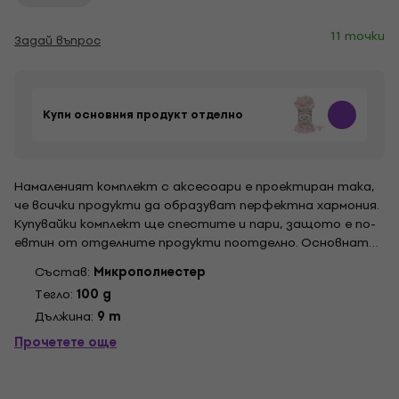
11 точки
Задай въпрос
Купи основния продукт отделно
Намаленият комплект с аксесоари е проектиран така,
че всички продукти да образуват перфектна хармония.
Купувайки комплект ще спестите и пари, защото е по-
евтин от отделните продукти поотделно. Основната
снимка на комплекта е илюстративна.
Състав:
Микрополиестер
Tегло:
100 g
Дължина:
9 m
Прочетете още